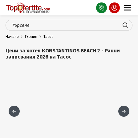
Оферти
Начало
Гърция
Тасос
СПА
Цени за хотел KONSTANTINOS BEACH 2 - Ранни
Планина
записвания 2026 на Тасос
Море
Чужбина
Празници
Турция
Гърция
Услуги