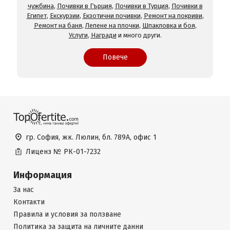
чужбина
,
Почивки в Гърция
,
Почивки в Турция
,
Почивки в
Египет
,
Екскурзии
,
Екзотични почивки
,
Ремонт на покриви
,
Ремонт на баня
,
Лепене на плочки
,
Шпакловка и боя
,
Услуги
,
Награди
и много други.
Повече
гр. София, жк. Люлин, бл. 789А, офис 1
Лиценз №
РК-01-7232
Информация
За нас
Контакти
Правила и условия за ползване
Политика за защита на личните данни