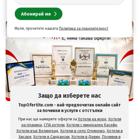
Моля, прочетете нашата
Политика за поверителност
Защо да изберете нас
TopOfertite.com - най-предпочитан онлайн сайт
за почивки и услуги с отстъпки
При нас ще намерите оферти за
Хотели на море
,
Хотели
на планина
,
СПА хотели
,
Хотели с минерален басейн
,
Хотели във Велинград
,
Хотели в село Огняново
,
Хотели в
Хисаря
,
Хотели в Сандански
,
Хотели в Девин
,
Почивки в