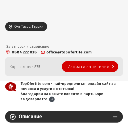
Вход
О-в Тасос, Гърция
За въпроси и съдействие
0884 222 038
office@topofertite.com
Изпрати запитване
Код на хотел: 875
TopOfertite.com - най-предпочитан онлайн сайт за
почивки и услуги с отстъпки!
Благодарим на нашите клиенти и партньори
за доверието!
Описание