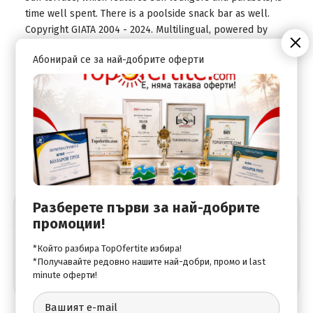
time well spent. There is a poolside snack bar as well.
Copyright GIATA 2004 - 2024. Multilingual, powered by
www.giata.com for client no. 701370MealsDining facilities
Абонирай се за най-добрите оферти
include a restaurant, a cafÃ© and a bar. Breakfast and
lunch are served every day.
Разберете първи за най-добрите
Абонирай се за най-добрите оферти
промоции!
*Който разбира TopOfertite избира!
*Получавайте редовно нашите най-добри, промо и last
minute оферти!