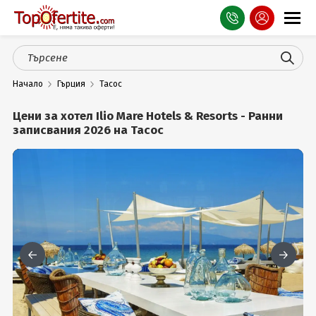
Оферти
Начало
Гърция
Тасос
СПА
Цени за хотел Ilio Mare Hotels & Resorts - Ранни
Планина
записвания 2026 на Тасос
Море
Чужбина
Празници
Турция
Гърция
Услуги