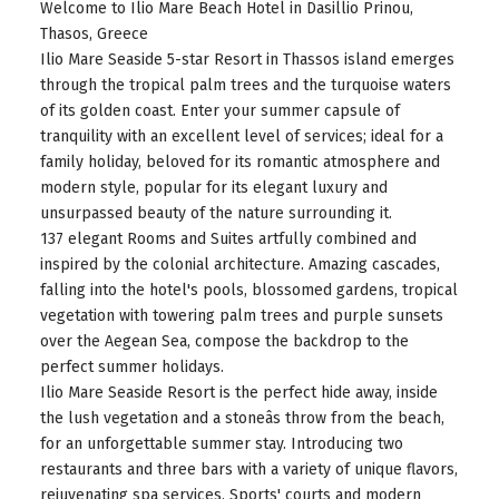
Welcome to Ilio Mare Beach Hotel in Dasillio Prinou,
Thasos, Greece
Ilio Mare Seaside 5-star Resort in Thassos island emerges
through the tropical palm trees and the turquoise waters
of its golden coast. Enter your summer capsule of
tranquility with an excellent level of services; ideal for a
family holiday, beloved for its romantic atmosphere and
modern style, popular for its elegant luxury and
unsurpassed beauty of the nature surrounding it.
137 elegant Rooms and Suites artfully combined and
inspired by the colonial architecture. Amazing cascades,
falling into the hotel's pools, blossomed gardens, tropical
vegetation with towering palm trees and purple sunsets
over the Aegean Sea, compose the backdrop to the
perfect summer holidays.
Ilio Mare Seaside Resort is the perfect hide away, inside
the lush vegetation and a stoneâs throw from the beach,
for an unforgettable summer stay. Introducing two
restaurants and three bars with a variety of unique flavors,
rejuvenating spa services, Sports' courts and modern