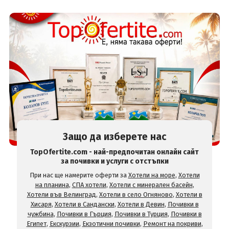
Защо да изберете нас
TopOfertite.com - най-предпочитан онлайн сайт
за почивки и услуги с отстъпки
При нас ще намерите оферти за
Хотели на море
,
Хотели
на планина
,
СПА хотели
,
Хотели с минерален басейн
,
Хотели във Велинград
,
Хотели в село Огняново
,
Хотели в
Хисаря
,
Хотели в Сандански
,
Хотели в Девин
,
Почивки в
чужбина
,
Почивки в Гърция
,
Почивки в Турция
,
Почивки в
Египет
,
Екскурзии
,
Екзотични почивки
,
Ремонт на покриви
,