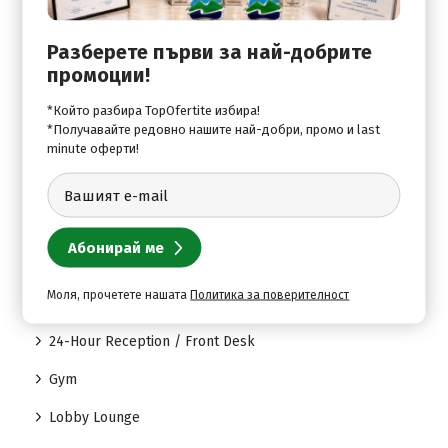
Swimming Pool for children
Разберете първи за най-добрите
промоции!
Ресторант:
Restaurant - Mediterranean Cuisine
*Който разбира TopOfertite избира!
*Получавайте редовно нашите най-добри, промо и last
minute оферти!
За децата:
Swimming Pool for children
В хотела:
Моля, прочетете нашата
Политика за поверителност
24-Hour Medical Assistance (on call)
24-Hour Reception / Front Desk
Gym
Lobby Lounge