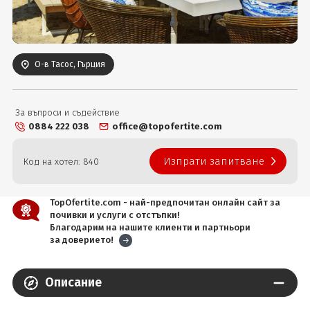
Вход
О-в Тасос, Гърция
За въпроси и съдействие
0884 222 038
office@topofertite.com
Изпрати запитване
Код на хотел: 840
TopOfertite.com - най-предпочитан онлайн сайт за
почивки и услуги с отстъпки!
Благодарим на нашите клиенти и партньори
за доверието!
Описание