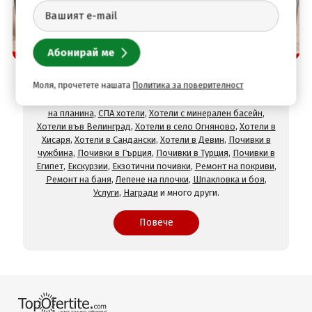
Защо да изберете нас
TopOfertite.com - най-предпочитан онлайн сайт
за почивки и услуги с отстъпки
Моля, прочетете нашата
Политика за поверителност
При нас ще намерите оферти за
Хотели на море
,
Хотели
на планина
,
СПА хотели
,
Хотели с минерален басейн
,
Хотели във Велинград
,
Хотели в село Огняново
,
Хотели в
Хисаря
,
Хотели в Сандански
,
Хотели в Девин
,
Почивки в
чужбина
,
Почивки в Гърция
,
Почивки в Турция
,
Почивки в
Египет
,
Екскурзии
,
Екзотични почивки
,
Ремонт на покриви
,
Ремонт на баня
,
Лепене на плочки
,
Шпакловка и боя
,
Услуги
,
Награди
и много други.
Повече