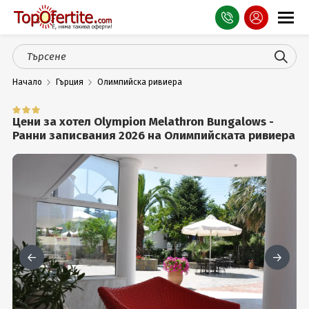
Оферти
Начало
Гърция
Олимпийска ривиера
СПА
Планина
Цени за хотел Olympion Melathron Bungalows -
Ранни записвания 2026 на Олимпийската ривиера
Море
Чужбина
Празници
Турция
Гърция
Услуги