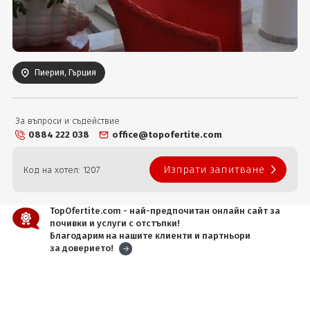
Вход
Пиерия, Гърция
За въпроси и съдействие
0884 222 038
office@topofertite.com
Изпрати запитване
Код на хотел: 1207
TopOfertite.com - най-предпочитан онлайн сайт за
почивки и услуги с отстъпки!
Благодарим на нашите клиенти и партньори
за доверието!