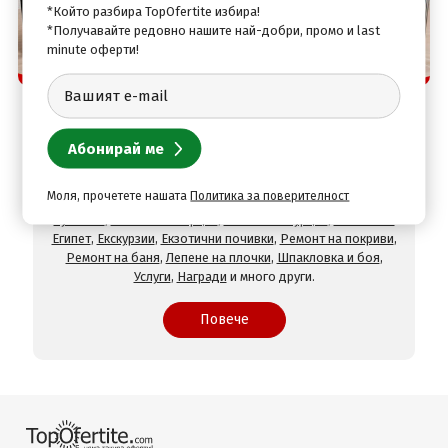
*Който разбира TopOfertite избира!
*Получавайте редовно нашите най-добри, промо и last
minute оферти!
Защо да изберете нас
TopOfertite.com - най-предпочитан онлайн сайт
за почивки и услуги с отстъпки
При нас ще намерите оферти за
Хотели на море
,
Хотели
на планина
,
СПА хотели
,
Хотели с минерален басейн
,
Хотели във Велинград
,
Хотели в село Огняново
,
Хотели в
Моля, прочетете нашата
Политика за поверителност
Хисаря
,
Хотели в Сандански
,
Хотели в Девин
,
Почивки в
чужбина
,
Почивки в Гърция
,
Почивки в Турция
,
Почивки в
Египет
,
Екскурзии
,
Екзотични почивки
,
Ремонт на покриви
,
Ремонт на баня
,
Лепене на плочки
,
Шпакловка и боя
,
Услуги
,
Награди
и много други.
Повече