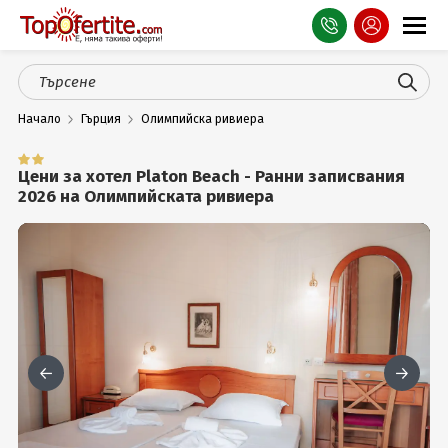
Оферти
Начало
Гърция
Олимпийска ривиера
СПА
Планина
Цени за хотел Platon Beach - Ранни записвания
2026 на Олимпийската ривиера
Море
Чужбина
Празници
Турция
Гърция
Услуги