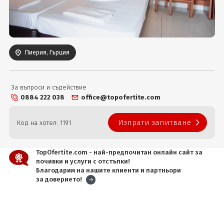
Вход
Пиерия, Гърция
За въпроси и съдействие
0884 222 038
office@topofertite.com
Изпрати запитване
Код на хотел: 1191
TopOfertite.com - най-предпочитан онлайн сайт за
почивки и услуги с отстъпки!
Благодарим на нашите клиенти и партньори
за доверието!