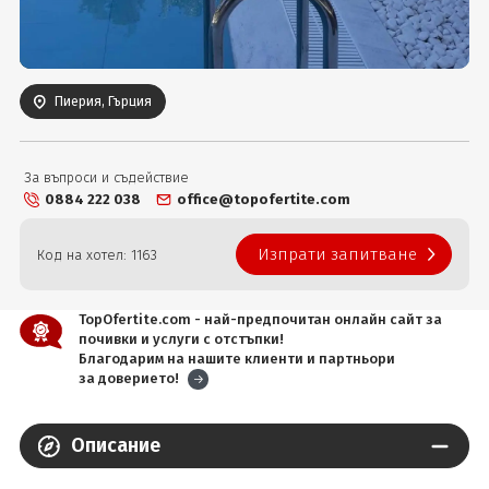
Вход
Пиерия, Гърция
За въпроси и съдействие
0884 222 038
office@topofertite.com
Изпрати запитване
Код на хотел: 1163
TopOfertite.com - най-предпочитан онлайн сайт за
почивки и услуги с отстъпки!
Благодарим на нашите клиенти и партньори
за доверието!
Описание