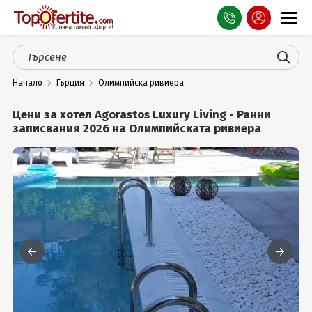
Оферти
Начало
Гърция
Олимпийска ривиера
СПА
Цени за хотел Agorastos Luxury Living - Ранни
Планина
записвания 2026 на Олимпийската ривиера
Море
Чужбина
Празници
Турция
Гърция
Услуги