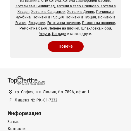
на планина
,
СПА хотели
,
Хотели с минерален басейн
,
Хотели във Велинград
,
Хотели в село Огняново
,
Хотели в
Хисаря
,
Хотели в Сандански
,
Хотели в Девин
,
Почивки в
чужбина
,
Почивки в Гърция
,
Почивки в Турция
,
Почивки в
Египет
,
Екскурзии
,
Екзотични почивки
,
Ремонт на покриви
,
Ремонт на баня
,
Лепене на плочки
,
Шпакловка и боя
,
Услуги
,
Награди
и много други.
Повече
гр. София, жк. Люлин, бл. 789А, офис 1
Лиценз №
РК-01-7232
Информация
За нас
Контакти