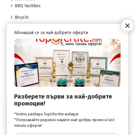
BBQ Facilities
Bicycle
Garden
Абонирай се за най-добрите оферти
Wi-Fi Internet Access
Разберете първи за най-добрите
промоции!
Абонирай се за най-добрите оферти
*Който разбира TopOfertite избира!
*Получавайте редовно нашите най-добри, промо и last
minute оферти!