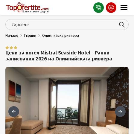
Оферти
Начало
Гърция
Олимпийска ривиера
СПА
Планина
Цени за хотел Mistral Seaside Hotel - Ранни
записвания 2026 на Олимпийската ривиера
Море
Чужбина
Празници
Турция
Гърция
Услуги