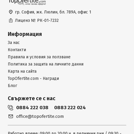
гр. София, жк. Люлин, бл. 789А, офис 1
Лиценз №
РК-01-7232
Информация
За нас
Контакти
Правила и условия за ползване
Политика за защита на личните данни
Карта на сайта
TopOfertite.com - Награди
Блог
Свържете се с нас
0884 222 038
0883 222 024
office@topofertite.com
Работно време: 09:00 до 20:00 ч. в делнични дни / 09:30 -