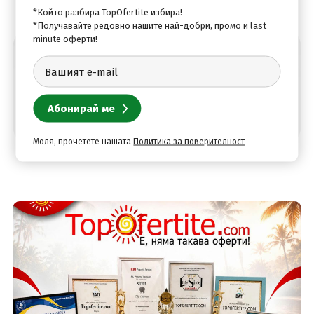
*Който разбира TopOfertite избира!
*Получавайте редовно нашите най-добри, промо и last
minute оферти!
Абонирай се за най-добрите оферти
Моля, прочетете нашата
Политика за поверителност