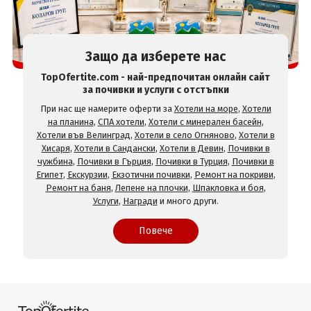
Защо да изберете нас
TopOfertite.com - най-предпочитан онлайн сайт
за почивки и услуги с отстъпки
При нас ще намерите оферти за
Хотели на море
,
Хотели
на планина
,
СПА хотели
,
Хотели с минерален басейн
,
Хотели във Велинград
,
Хотели в село Огняново
,
Хотели в
Хисаря
,
Хотели в Сандански
,
Хотели в Девин
,
Почивки в
чужбина
,
Почивки в Гърция
,
Почивки в Турция
,
Почивки в
Египет
,
Екскурзии
,
Екзотични почивки
,
Ремонт на покриви
,
Ремонт на баня
,
Лепене на плочки
,
Шпакловка и боя
,
Услуги
,
Награди
и много други.
Повече