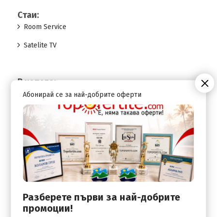
Стаи:
Room Service
Satelite TV
В хотела:
24-Hour Reception / Front Desk
Абонирай се за най-добрите оферти
Bar
Snack Bar
Wi-Fi Internet Access
Разберете първи за най-добрите
промоции!