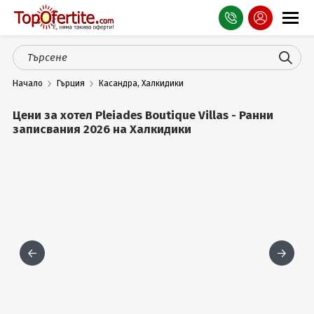
Оферти
Начало
Гърция
Касандра, Халкидики
СПА
Цени за хотел Pleiades Boutique Villas - Ранни
Планина
записвания 2026 на Халкидики
Море
Чужбина
Празници
Турция
Гърция
Услуги