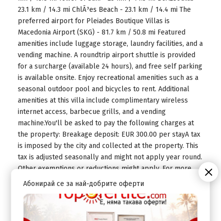
23.1 km / 14.3 mi ChlÃ³es Beach - 23.1 km / 14.4 mi The
preferred airport for Pleiades Boutique Villas is
Macedonia Airport (SKG) - 81.7 km / 50.8 mi Featured
amenities include luggage storage, laundry facilities, and a
vending machine. A roundtrip airport shuttle is provided
for a surcharge (available 24 hours), and free self parking
is available onsite. Enjoy recreational amenities such as a
seasonal outdoor pool and bicycles to rent. Additional
amenities at this villa include complimentary wireless
internet access, barbecue grills, and a vending
machine.You'll be asked to pay the following charges at
the property: Breakage deposit: EUR 300.00 per stayA tax
is imposed by the city and collected at the property. This
tax is adjusted seasonally and might not apply year round.
Other exemptions or reductions might apply. For more
details, please contact the property using the information
Абонирай се за най-добрите оферти
on the reservation confirmation received after booking. A
tax is imposed by the city: From 1 November - 29
February, EUR 0.50 per accommodation, per night A tax is