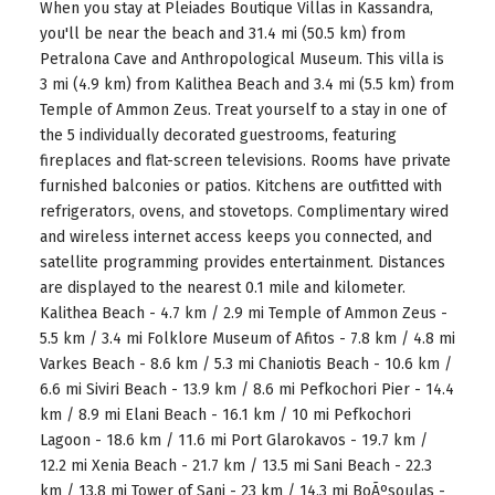
When you stay at Pleiades Boutique Villas in Kassandra,
you'll be near the beach and 31.4 mi (50.5 km) from
Petralona Cave and Anthropological Museum. This villa is
3 mi (4.9 km) from Kalithea Beach and 3.4 mi (5.5 km) from
Temple of Ammon Zeus. Treat yourself to a stay in one of
the 5 individually decorated guestrooms, featuring
fireplaces and flat-screen televisions. Rooms have private
furnished balconies or patios. Kitchens are outfitted with
refrigerators, ovens, and stovetops. Complimentary wired
and wireless internet access keeps you connected, and
satellite programming provides entertainment. Distances
are displayed to the nearest 0.1 mile and kilometer.
Kalithea Beach - 4.7 km / 2.9 mi Temple of Ammon Zeus -
5.5 km / 3.4 mi Folklore Museum of Afitos - 7.8 km / 4.8 mi
Varkes Beach - 8.6 km / 5.3 mi Chaniotis Beach - 10.6 km /
6.6 mi Siviri Beach - 13.9 km / 8.6 mi Pefkochori Pier - 14.4
km / 8.9 mi Elani Beach - 16.1 km / 10 mi Pefkochori
Lagoon - 18.6 km / 11.6 mi Port Glarokavos - 19.7 km /
12.2 mi Xenia Beach - 21.7 km / 13.5 mi Sani Beach - 22.3
km / 13.8 mi Tower of Sani - 23 km / 14.3 mi BoÃºsoulas -