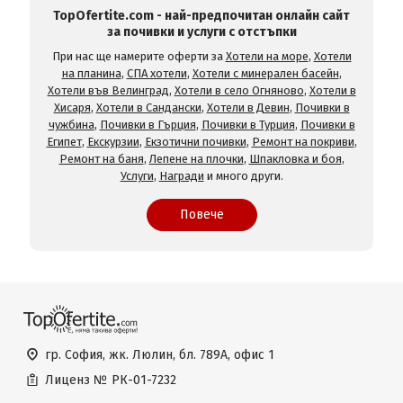
TopOfertite.com - най-предпочитан онлайн сайт
за почивки и услуги с отстъпки
При нас ще намерите оферти за
Хотели на море
,
Хотели
на планина
,
СПА хотели
,
Хотели с минерален басейн
,
Хотели във Велинград
,
Хотели в село Огняново
,
Хотели в
Хисаря
,
Хотели в Сандански
,
Хотели в Девин
,
Почивки в
чужбина
,
Почивки в Гърция
,
Почивки в Турция
,
Почивки в
Египет
,
Екскурзии
,
Екзотични почивки
,
Ремонт на покриви
,
Ремонт на баня
,
Лепене на плочки
,
Шпакловка и боя
,
Услуги
,
Награди
и много други.
Повече
гр. София, жк. Люлин, бл. 789А, офис 1
Лиценз №
РК-01-7232