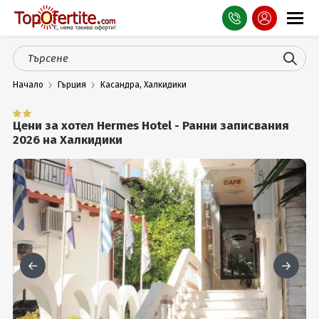
Оферти
Начало
Гърция
Касандра, Халкидики
СПА
Планина
Цени за хотел Hermes Hotel - Ранни записвания
2026 на Халкидики
Море
Чужбина
Празници
Турция
Гърция
Услуги