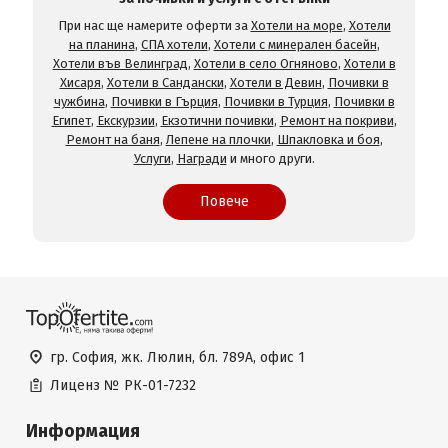
При нас ще намерите оферти за
Хотели на море
,
Хотели
на планина
,
СПА хотели
,
Хотели с минерален басейн
,
Хотели във Велинград
,
Хотели в село Огняново
,
Хотели в
Хисаря
,
Хотели в Сандански
,
Хотели в Девин
,
Почивки в
чужбина
,
Почивки в Гърция
,
Почивки в Турция
,
Почивки в
Египет
,
Екскурзии
,
Екзотични почивки
,
Ремонт на покриви
,
Ремонт на баня
,
Лепене на плочки
,
Шпакловка и боя
,
Услуги
,
Награди
и много други.
Повече
гр. София, жк. Люлин, бл. 789А, офис 1
Лиценз №
РК-01-7232
Информация