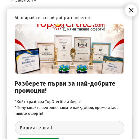
Satelite TV
Абонирай се за най-добрите оферти
В хотела:
24-Hour Reception / Front Desk
Travel Desk
Wi-Fi Internet Access
Разберете първи за най-добрите
промоции!
*Който разбира TopOfertite избира!
*Получавайте редовно нашите най-добри, промо и last
minute оферти!
Абонирай се за най-добрите оферти