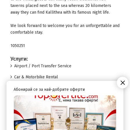
taverns placed next to the sea whereas 20 kilometers
away they can find Kallithea with its famous night life.
We look forward to welcome you for an unforgettable and
comfortable stay.
1050251
Услуги:
Airport / Port Transfer Service
Car & Motorbike Rental
Car & Motorbike Rental
Абонирай се за най-добрите оферти
Parking Area
Плаж:
Beach Sunbeds & Umbrellas