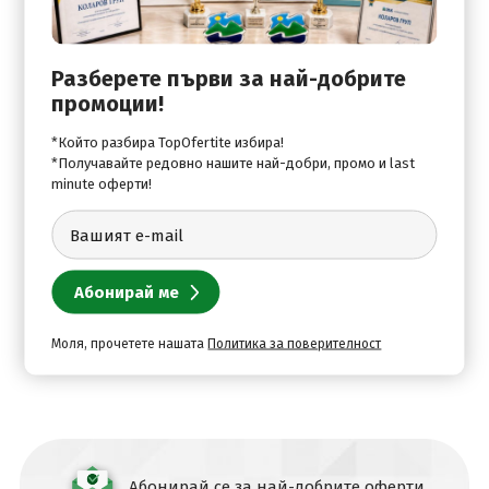
Стаи:
Разберете първи за най-добрите
промоции!
Satelite TV
*Който разбира TopOfertite избира!
*Получавайте редовно нашите най-добри, промо и last
В хотела:
minute оферти!
Pets Allowed
Wi-Fi Internet Access
Моля, прочетете нашата
Политика за поверителност
Абонирай се за най-добрите оферти