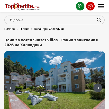
Оферти
Начало
Гърция
Касандра, Халкидики
СПА
Цени за хотел Sunset Villas - Ранни записвания
Планина
2026 на Халкидики
Море
Чужбина
Празници
Турция
Гърция
Услуги