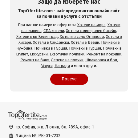
Защо да изберете нас
TopOfertite.com - най-предпочитан онлайн сайт
за почивки и услуги с отстъпки
При нас ще намерите оферти за
Хотели на море
,
Хотели
на планина
,
СПА хотели
,
Хотели с минерален басейн
,
Хотели във Велинград
,
Хотели в село Огняново
,
Хотели в
Хисаря
,
Хотели в Сандански
,
Хотели в Девин
,
Почивки в
чужбина
,
Почивки в Гърция
,
Почивки в Турция
,
Почивки в
Египет
,
Екскурзии
,
Екзотични почивки
,
Ремонт на покриви
,
Ремонт на баня
,
Лепене на плочки
,
Шпакловка и боя
,
Услуги
,
Награди
и много други.
Повече
гр. София, жк. Люлин, бл. 789А, офис 1
Лиценз №
РК-01-7232