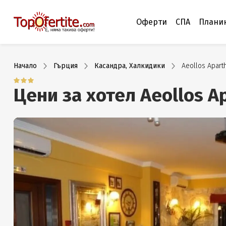
Оферти
СПА
Плани
Начало
Гърция
Касандра, Халкидики
Aeollos Apart
Цени за хотел Aeollos A