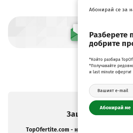
Абонирай се за 
Абонирай се
Разберете 
добрите пр
*Който разбира TopOfe
*Получавайте редовн
и last minute оферти!
Защо да изберете
TopOfertite.com - най-предпочитан он