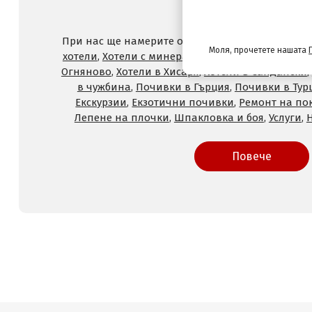
и услуги с отстъпк
При нас ще намерите оферти за
Хотели на море
Моля, прочетете нашата
хотели
,
Хотели с минерален басейн
,
Хотели във
Огняново
,
Хотели в Хисаря
,
Хотели в Сандански
,
в чужбина
,
Почивки в Гърция
,
Почивки в Тур
Екскурзии
,
Екзотични почивки
,
Ремонт на по
Лепене на плочки
,
Шпакловка и боя
,
Услуги
,
Повече