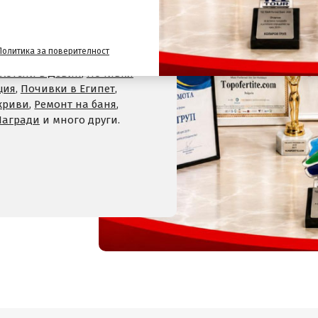
и
,
Хотели на планина
,
СПА
Политика за поверителност
 Велинград
,
Хотели в село
Хотели в Девин
,
Почивки
ция
,
Почивки в Египет
,
криви
,
Ремонт на баня
,
Награди
и много други.