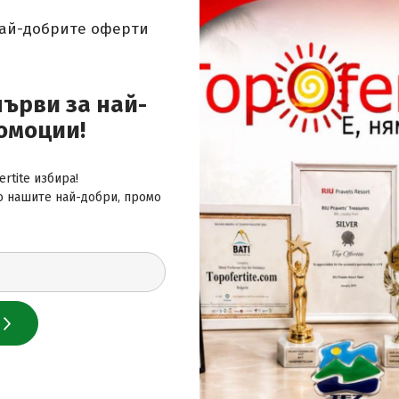
най-добрите оферти
 за най-добрите оферти
първи за най-
омоции!
rtite избира!
о нашите най-добри, промо
 нас
лайн сайт за почивки