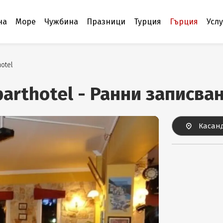
на
Море
Чужбина
Празници
Турция
Гърция
Усл
hotel
parthotel - Ранни записв
Касанд