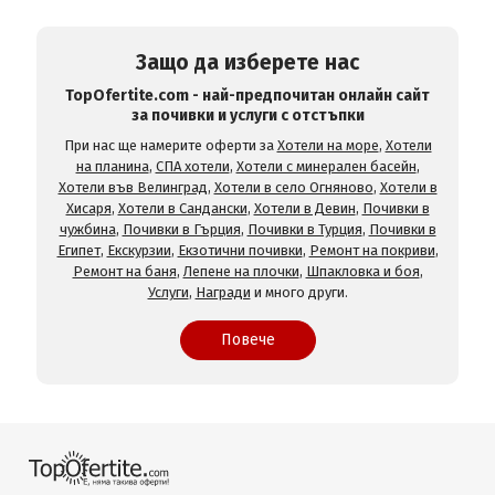
Защо да изберете нас
TopOfertite.com - най-предпочитан онлайн сайт
за почивки и услуги с отстъпки
При нас ще намерите оферти за
Хотели на море
,
Хотели
на планина
,
СПА хотели
,
Хотели с минерален басейн
,
Хотели във Велинград
,
Хотели в село Огняново
,
Хотели в
Хисаря
,
Хотели в Сандански
,
Хотели в Девин
,
Почивки в
чужбина
,
Почивки в Гърция
,
Почивки в Турция
,
Почивки в
Египет
,
Екскурзии
,
Екзотични почивки
,
Ремонт на покриви
,
Ремонт на баня
,
Лепене на плочки
,
Шпакловка и боя
,
Услуги
,
Награди
и много други.
Повече