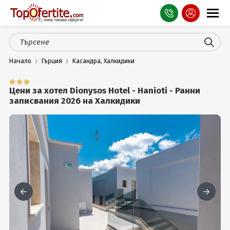
Оферти
Начало
Гърция
Касандра, Халкидики
СПА
Планина
Цени за хотел Dionysos Hotel - Hanioti - Ранни
записвания 2026 на Халкидики
Море
Чужбина
Празници
Турция
Гърция
Услуги