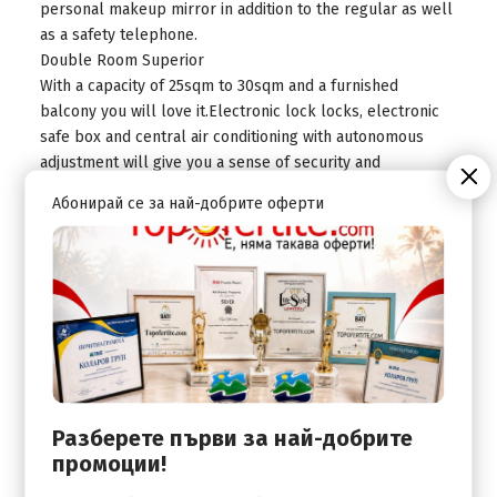
personal makeup mirror in addition to the regular as well
as a safety telephone.
Double Room Superior
With a capacity of 25sqm to 30sqm and a furnished
balcony you will love it.Electronic lock locks, electronic
safe box and central air conditioning with autonomous
adjustment will give you a sense of security and
comfortable stay.In the main room you enjoy a 32 '' TFT
Абонирай се за най-добрите оферти
picture as you can surf the free wireless internet while
enjoying a drink at the balcony of the room. The triple
bathroom is equipped with a hairdryer, personal makeup
mirror in addition to the regular as well as a safety
telephone.
Double rooms superior are new renovated.
Разберете първи за най-добрите
промоции!