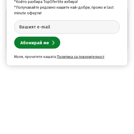
*Който разбира TopOfertite избира!
*Получавайте редовно нашите най-добри, промо и last
minute оферти!
Абонирай се за най-добрите оферти
Моля, прочетете нашата
Политика за поверителност