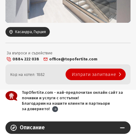
Вход
Касандра, Гърция
За въпроси и съдействие
0884 222 038
office@topofertite.com
Изпрати запитване
Код на хотел: 1882
TopOfertite.com - най-предпочитан онлайн сайт за
почивки и услуги с отстъпки!
Благодарим на нашите клиенти и партньори
за доверието!
Описание