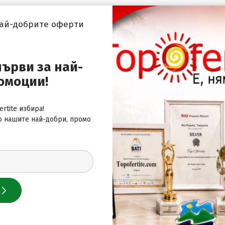
най-добрите оферти
първи за най-
 за най-добрите оферти
омоции!
rtite избира!
о нашите най-добри, промо
 нас