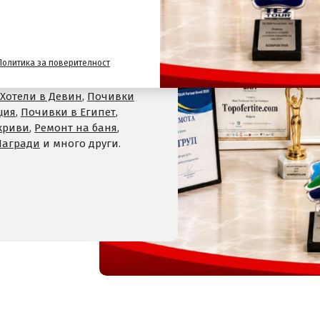
лайн сайт за почивки
и
Политика за поверителност
,
Хотели на планина
,
СПА
 Велинград
,
Хотели в село
Хотели в Девин
,
Почивки
ция
,
Почивки в Египет
,
криви
,
Ремонт на баня
,
Награди
и много други.