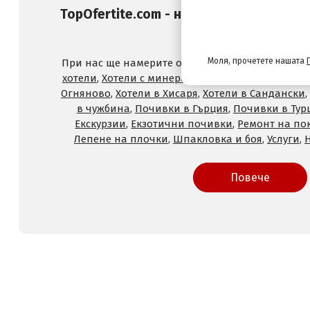
TopOfertite.com - най-предпочитан он
и услуги с отстъпк
Моля, прочетете нашата
При нас ще намерите оферти за
Хотели на море
хотели
,
Хотели с минерален басейн
,
Хотели във
Огняново
,
Хотели в Хисаря
,
Хотели в Сандански
,
в чужбина
,
Почивки в Гърция
,
Почивки в Тур
Екскурзии
,
Екзотични почивки
,
Ремонт на по
Лепене на плочки
,
Шпакловка и боя
,
Услуги
,
Повече