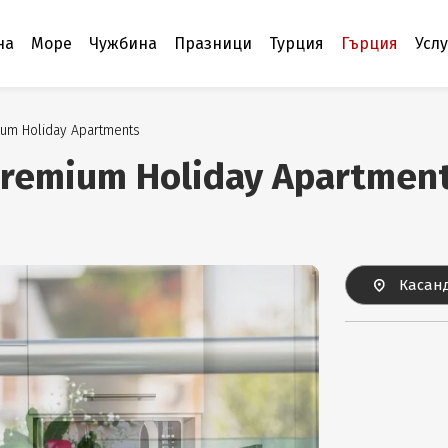
на
Море
Чужбина
Празници
Турция
Гърция
Усл
ium Holiday Apartments
Premium Holiday Apartmen
Касанд