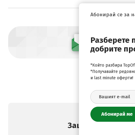
Абонирай се за 
Разберете 
Абонирай се
добрите пр
*Който разбира TopOfe
*Получавайте редовн
и last minute оферти!
Защо да изберете