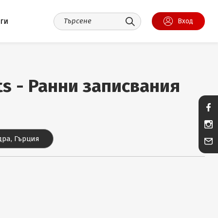
уги
Вход
ts - Ранни записвания
ра, Гърция