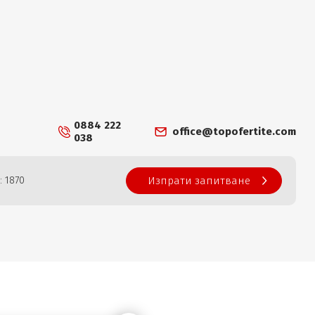
0884 222
office@topofertite.com
038
: 1870
Изпрати запитване