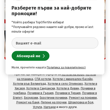
Разберете първи за най-добрите
промоции!
*Който разбира TopOfertite избира!
*Получавайте редовно нашите най-добри, промо и last
minute оферти!
Защо да изберете нас
TopOfertite.com - най-предпочитан онлайн сайт
за почивки и услуги с отстъпки
Моля, прочетете нашата
Политика за поверителност
При нас ще намерите оферти за
Хотели на море
,
Хотели
на планина
,
СПА хотели
,
Хотели с минерален басейн
,
Хотели във Велинград
,
Хотели в село Огняново
,
Хотели в
Хисаря
,
Хотели в Сандански
,
Хотели в Девин
,
Почивки в
чужбина
,
Почивки в Гърция
,
Почивки в Турция
,
Почивки в
Египет
,
Екскурзии
,
Екзотични почивки
,
Ремонт на покриви
,
Ремонт на баня
,
Лепене на плочки
,
Шпакловка и боя
,
Услуги
,
Награди
и много други.