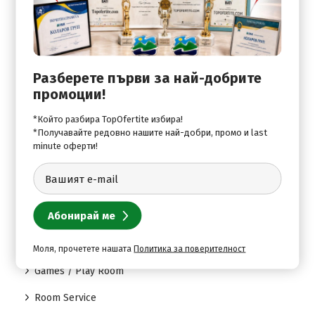
Daily Maid Service
Doctor (upon request)
Doctor (upon request)
Разберете първи за най-добрите
промоции!
Fax & Photocopy Service
*Който разбира TopOfertite избира!
Laundry & Ironing Service
*Получавайте редовно нашите най-добри, промо и last
minute оферти!
Massage
Parking Area
Room Service
Моля, прочетете нашата
Политика за поверителност
Стаи:
Games / Play Room
Room Service