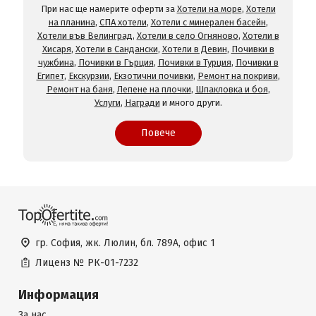
При нас ще намерите оферти за
Хотели на море
,
Хотели
на планина
,
СПА хотели
,
Хотели с минерален басейн
,
Хотели във Велинград
,
Хотели в село Огняново
,
Хотели в
Хисаря
,
Хотели в Сандански
,
Хотели в Девин
,
Почивки в
чужбина
,
Почивки в Гърция
,
Почивки в Турция
,
Почивки в
Египет
,
Екскурзии
,
Екзотични почивки
,
Ремонт на покриви
,
Ремонт на баня
,
Лепене на плочки
,
Шпакловка и боя
,
Услуги
,
Награди
и много други.
Повече
гр. София, жк. Люлин, бл. 789А, офис 1
Лиценз №
РК-01-7232
Информация
За нас