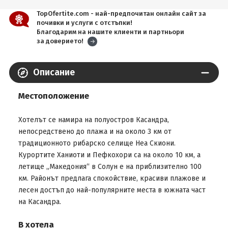
TopOfertite.com - най-предпочитан онлайн сайт за
почивки и услуги с отстъпки!
Благодарим на нашите клиенти и партньори
за доверието!
Описание
Местоположение
Хотелът се намира на полуостров Касандра,
непосредствено до плажа и на около 3 км от
традиционното рибарско селище Неа Скиони.
Курортите Ханиоти и Пефкохори са на около 10 км, а
летище „Македония“ в Солун е на приблизително 100
км. Районът предлага спокойствие, красиви плажове и
лесен достъп до най-популярните места в южната част
на Касандра.
В хотела