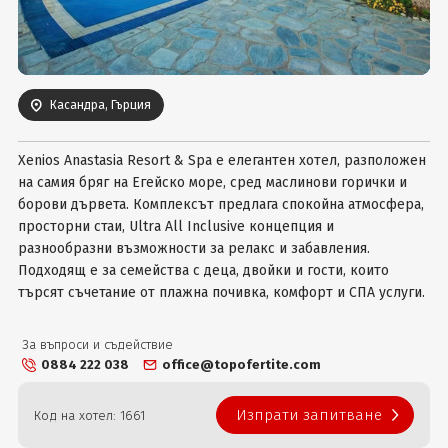
Вход
Касандра, Гърция
Xenios Anastasia Resort & Spa е елегантен хотел, разположен
на самия бряг на Егейско море, сред маслинови горички и
борови дървета. Комплексът предлага спокойна атмосфера,
просторни стаи, Ultra All Inclusive концепция и
разнообразни възможности за релакс и забавления.
Подходящ е за семейства с деца, двойки и гости, които
търсят съчетание от плажна почивка, комфорт и СПА услуги.
За въпроси и съдействие
0884 222 038
office@topofertite.com
Изпрати запитване
Код на хотел: 1661