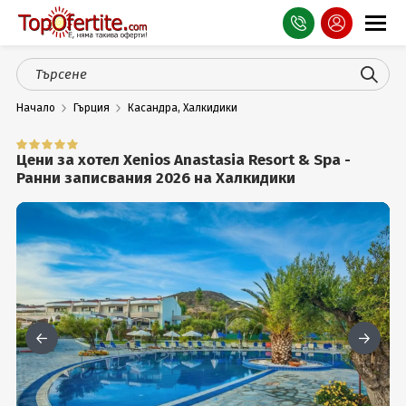
Оферти
Начало
Гърция
Касандра, Халкидики
СПА
Планина
Цени за хотел Xenios Anastasia Resort & Spa -
Ранни записвания 2026 на Халкидики
Море
Чужбина
Празници
Турция
Гърция
Услуги