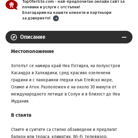
TopOfertite.com - най-предпочитан онлайн сайт за
почивки и услуги с отстъпки!
Благодарим на нашите клиенти и партньори
за доверието!
Описание
Местоположение
Хотелът се намира край Неа Потидеа, на полуостров
Касандра в Халкидики, сред красиво озеленени
градини и с панорамни гледки към Егейско море,
Олимп и Атон. Разположен е на около 30 минути от
международното летище в Солун и в близост до Неа
Мудания.
В стаята
Стаите и суитите са стилно обзаведени и предлагат
балкон или тераса, климатик, Wi-Fi, телевизор,