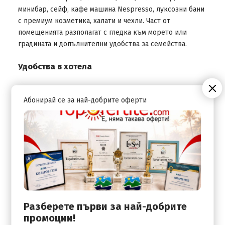
минибар, сейф, кафе машина Nespresso, луксозни бани
с премиум козметика, халати и чехли. Част от
помещенията разполагат с гледка към морето или
градината и допълнителни удобства за семейства.
Удобства в хотела
На разположение на гостите са няколко открити и
Абонирай се за най-добрите оферти
вътрешни басейна, частен пясъчен плаж, награждаван
Afrodita Roa Spa център с морска вода, сауни, хамам и
разнообразни терапии, фитнес център, детски клуб,
спортни съоръжения и вечерни развлечения. Хотелът
предлага още гурме ресторанти, суши бар, барове с
морска гледка, конферентен център, паркинг и висок
клас обслужване.
Разберете първи за най-добрите
промоции!