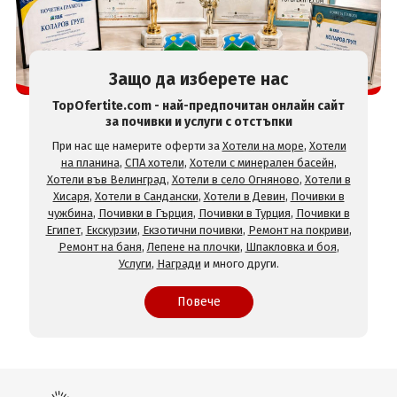
Защо да изберете нас
TopOfertite.com - най-предпочитан онлайн сайт
за почивки и услуги с отстъпки
При нас ще намерите оферти за
Хотели на море
,
Хотели
на планина
,
СПА хотели
,
Хотели с минерален басейн
,
Хотели във Велинград
,
Хотели в село Огняново
,
Хотели в
Хисаря
,
Хотели в Сандански
,
Хотели в Девин
,
Почивки в
чужбина
,
Почивки в Гърция
,
Почивки в Турция
,
Почивки в
Египет
,
Екскурзии
,
Екзотични почивки
,
Ремонт на покриви
,
Ремонт на баня
,
Лепене на плочки
,
Шпакловка и боя
,
Услуги
,
Награди
и много други.
Повече