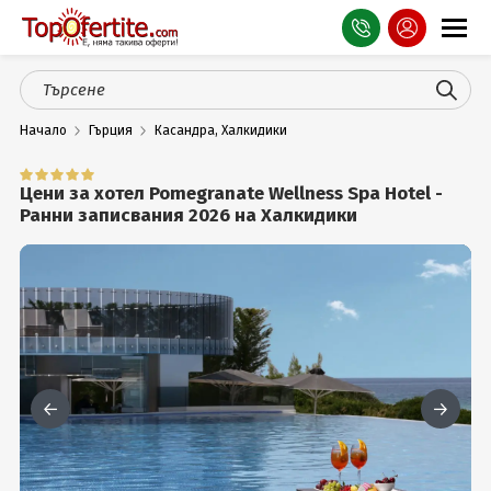
Оферти
Начало
Гърция
Касандра, Халкидики
СПА
Планина
Цени за хотел Pomegranate Wellness Spa Hotel -
Ранни записвания 2026 на Халкидики
Море
Чужбина
Празници
Турция
Гърция
Услуги