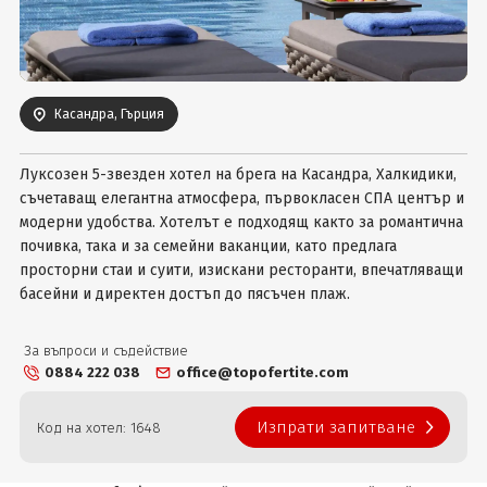
Вход
Касандра, Гърция
Луксозен 5-звезден хотел на брега на Касандра, Халкидики,
съчетаващ елегантна атмосфера, първокласен СПА център и
модерни удобства. Хотелът е подходящ както за романтична
почивка, така и за семейни ваканции, като предлага
просторни стаи и суити, изискани ресторанти, впечатляващи
басейни и директен достъп до пясъчен плаж.
За въпроси и съдействие
0884 222 038
office@topofertite.com
Изпрати запитване
Код на хотел: 1648