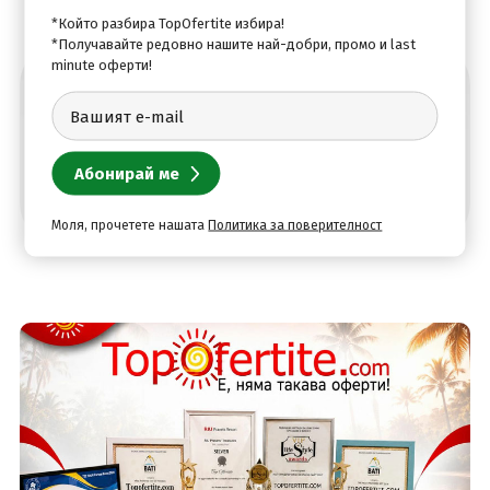
*Който разбира TopOfertite избира!
*Получавайте редовно нашите най-добри, промо и last
minute оферти!
Абонирай се за най-добрите оферти
Моля, прочетете нашата
Политика за поверителност