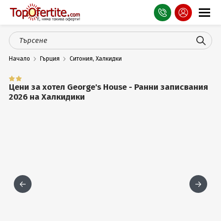
Оферти
Начало
Гърция
Ситония, Халкидки
СПА
Планина
Цени за хотел George's House - Ранни записвания
2026 на Халкидики
Море
Чужбина
Празници
Турция
Гърция
Услуги