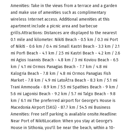
Amenities: Take in the views from a terrace and a garden
and make use of amenities such as complimentary
wireless Internet access. Additional amenities at this
apartment include a picnic area and barbecue
grills.Attractions: Distances are displayed to the nearest
0.1 mile and kilometer. Nikiti Beach - 0.5 km / 0.3 mi Port
of Nikiti - 0.6 km / 0.4 mi Small Kastri Beach - 3.3 km / 2.1
mi Porfi Beach - 4.1 km / 2.5 mi Kastri Beach - 4.2 km / 2.6
mi Agios Ioannis Beach - 4.8 km / 3 mi Koviou Beach - 6.5
km / 4.1 mi Ormos Panagias Beach - 7.7 km / 4.8 mi
Kalogria Beach - 7.8 km / 4.8 mi Ormos Panagias Fish
Market - 7.8 km / 4.9 mi LatoÃºra Beach - 8.3 km / 5.1 mi
Trani Ammouda - 8.9 km / 5.5 mi Spathies Beach - 9 km /
5.6 mi Lagonisi Beach - 9.2 km / 5.7 mi Talgo Beach - 9.8
km / 6.1 mi The preferred airport for George's House is
Macedonia Airport (SKG) - 87.7 km / 54.5 mi Business
Amenities: Free self parking is available onsite.Headline:
Near Port of NikitiLocation: When you stay at George's
House in Sithonia, you'll be near the beach, within a 10-