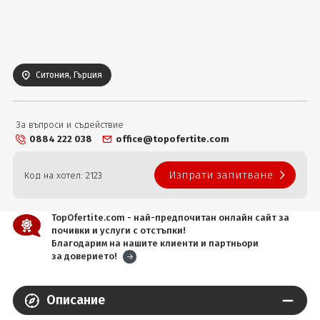
Вход
Ситония, Гърция
За въпроси и съдействие
0884 222 038
office@topofertite.com
Изпрати запитване
Код на хотел: 2123
TopOfertite.com - най-предпочитан онлайн сайт за
почивки и услуги с отстъпки!
Благодарим на нашите клиенти и партньори
за доверието!
Описание