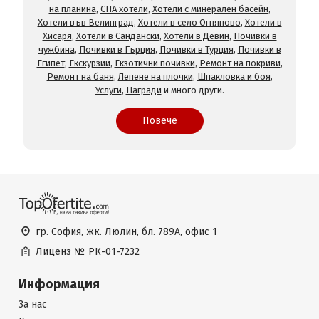
на планина
,
СПА хотели
,
Хотели с минерален басейн
,
Хотели във Велинград
,
Хотели в село Огняново
,
Хотели в
Хисаря
,
Хотели в Сандански
,
Хотели в Девин
,
Почивки в
чужбина
,
Почивки в Гърция
,
Почивки в Турция
,
Почивки в
Египет
,
Екскурзии
,
Екзотични почивки
,
Ремонт на покриви
,
Ремонт на баня
,
Лепене на плочки
,
Шпакловка и боя
,
Услуги
,
Награди
и много други.
Повече
гр. София, жк. Люлин, бл. 789А, офис 1
Лиценз №
РК-01-7232
Информация
За нас