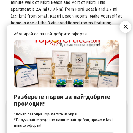
minute walk of Nikiti Beach and Port of Nikiti. This
apartment is 2.4 mi (3.9 km) from Porfi Beach and 2.4 mi
(3.9 km) from Small Kastri Beach.Rooms: Make yourself at
home in one of the 3 air-conditioned rooms featuring
microwaves. Complimentary wireless Internet access is
Абонирай се за най-добрите оферти
available to keep you connected. Conveniences include
separate sitting areas and coffee/tea makers, and
housekeeping is provided once per stay.
Разберете първи за най-добрите
промоции!
Абонирай се за най-добрите оферти
*Който разбира TopOfertite избира!
*Получавайте редовно нашите най-добри, промо и last
minute оферти!