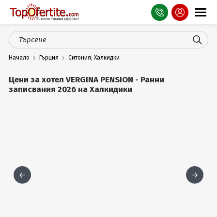
Оферти
Начало
Гърция
Ситония, Халкидки
СПА
Цени за хотел VERGINA PENSION - Ранни
Планина
записвания 2026 на Халкидики
Море
Чужбина
Празници
Турция
Гърция
Услуги