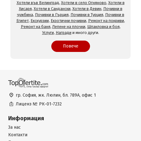
Хотели във Велинград
,
Хотели в село Огняново
,
Хотели в
Хисаря
,
Хотели в Сандански
,
Хотели в Девин
,
Почивки в
чужбина
,
Почивки в Гърция
,
Почивки в Турция
,
Почивки в
Египет
,
Екскурзии
,
Екзотични почивки
,
Ремонт на покриви
,
Ремонт на баня
,
Лепене на плочки
,
Шпакловка и боя
,
Услуги
,
Награди
и много други.
Повече
гр. София, жк. Люлин, бл. 789А, офис 1
Лиценз №
РК-01-7232
Информация
За нас
Контакти