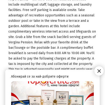
include multilingual staff, luggage storage, and laundry
facilities. Free self parking is available onsite. Take
advantage of recreation opportunities such as a seasonal
outdoor pool or take in the view from a terrace and a
garden. Additional features at this hotel include
complimentary wireless internet access and lifeguards on
site. Grab a bite from the snack bar/deli serving guests of
Vergina Pension. Relax with your favorite drink at the
bar/lounge or the poolside bar. A complimentary buffet
breakfast is served daily from 8:00 AM to 10:00 AM. You'll
be asked to pay the following charges at the property: A
tax is imposed by the city and collected at the property.
This tax is adjusted seasonally and might not apply year
round. Other exemptions or reductions might apply. For
Абонирай се за най-добрите оферти
more details, please contact the property using the
information on the reservation confirmation received after
booking. A tax is imposed by the city: From 1 November -
29 February, EUR 0.50 per accommodation, per night A tax
is imposed by the city: From 1 March - 31 October, EUR