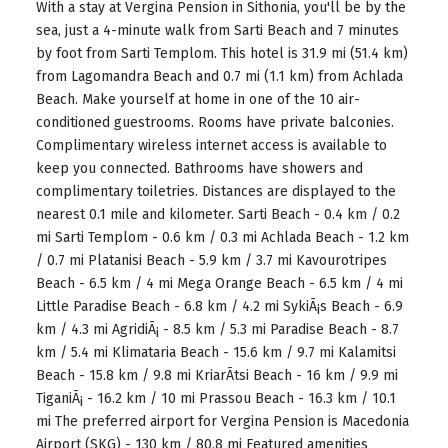
With a stay at Vergina Pension in Sithonia, you'll be by the
sea, just a 4-minute walk from Sarti Beach and 7 minutes
by foot from Sarti Templom. This hotel is 31.9 mi (51.4 km)
from Lagomandra Beach and 0.7 mi (1.1 km) from Achlada
Beach. Make yourself at home in one of the 10 air-
conditioned guestrooms. Rooms have private balconies.
Complimentary wireless internet access is available to
keep you connected. Bathrooms have showers and
complimentary toiletries. Distances are displayed to the
nearest 0.1 mile and kilometer. Sarti Beach - 0.4 km / 0.2
mi Sarti Templom - 0.6 km / 0.3 mi Achlada Beach - 1.2 km
/ 0.7 mi Platanisi Beach - 5.9 km / 3.7 mi Kavourotripes
Beach - 6.5 km / 4 mi Mega Orange Beach - 6.5 km / 4 mi
Little Paradise Beach - 6.8 km / 4.2 mi SykiÃ¡s Beach - 6.9
km / 4.3 mi AgridiÃ¡ - 8.5 km / 5.3 mi Paradise Beach - 8.7
km / 5.4 mi Klimataria Beach - 15.6 km / 9.7 mi Kalamitsi
Beach - 15.8 km / 9.8 mi KriarÃ­tsi Beach - 16 km / 9.9 mi
TiganiÃ¡ - 16.2 km / 10 mi Prassou Beach - 16.3 km / 10.1
mi The preferred airport for Vergina Pension is Macedonia
Airport (SKG) - 130 km / 80.8 mi Featured amenities