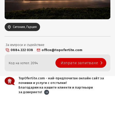
Вход
Ситония, Гърция
За въпроси и съдействие
0884 222 038
office@topofertite.com
Изпрати запитване
Код на хотел: 2094
TopOfertite.com - най-предпочитан онлайн сайт за
почивки и услуги с отстъпки!
Благодарим на нашите клиенти и партньори
за доверието!