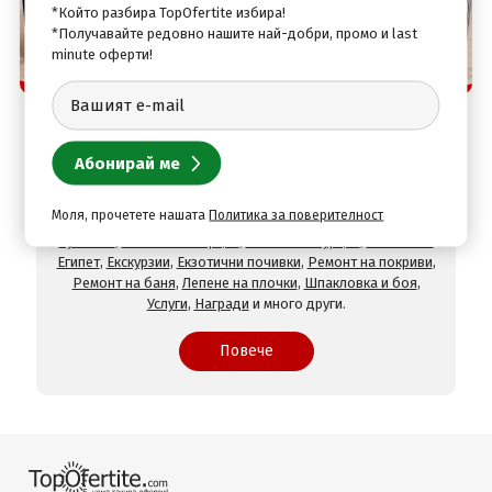
*Който разбира TopOfertite избира!
*Получавайте редовно нашите най-добри, промо и last
minute оферти!
Защо да изберете нас
TopOfertite.com - най-предпочитан онлайн сайт
за почивки и услуги с отстъпки
При нас ще намерите оферти за
Хотели на море
,
Хотели
на планина
,
СПА хотели
,
Хотели с минерален басейн
,
Хотели във Велинград
,
Хотели в село Огняново
,
Хотели в
Моля, прочетете нашата
Политика за поверителност
Хисаря
,
Хотели в Сандански
,
Хотели в Девин
,
Почивки в
чужбина
,
Почивки в Гърция
,
Почивки в Турция
,
Почивки в
Египет
,
Екскурзии
,
Екзотични почивки
,
Ремонт на покриви
,
Ремонт на баня
,
Лепене на плочки
,
Шпакловка и боя
,
Услуги
,
Награди
и много други.
Повече