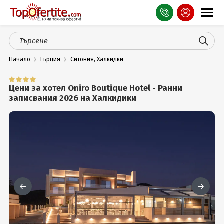
Оферти
Начало
Гърция
Ситония, Халкидки
СПА
Планина
Цени за хотел Oniro Boutique Hotel - Ранни
записвания 2026 на Халкидики
Море
Чужбина
Празници
Турция
Гърция
Услуги