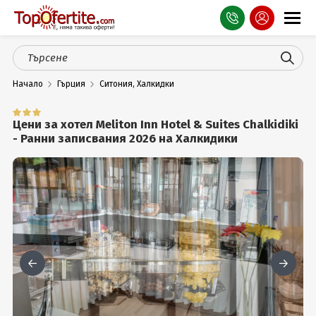
Оферти
Начало
Гърция
Ситония, Халкидки
СПА
Планина
Цени за хотел Meliton Inn Hotel & Suites Chalkidiki
- Ранни записвания 2026 на Халкидики
Море
Чужбина
Празници
Турция
Гърция
Услуги