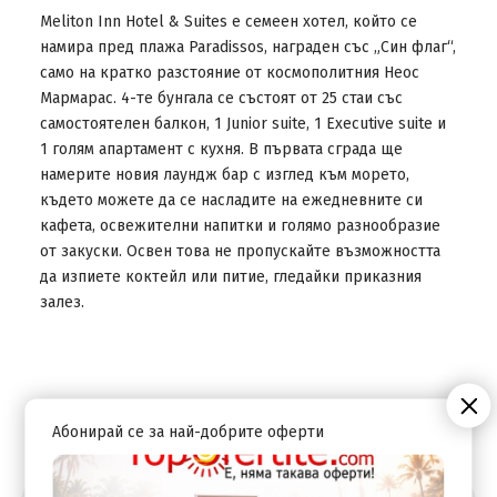
Meliton Inn Hotel & Suites е семеен хотел, който се
намира пред плажа Paradissos, награден със „Син флаг“,
само на кратко разстояние от космополитния Неос
Мармарас. 4-те бунгала се състоят от 25 стаи със
самостоятелен балкон, 1 Junior suite, 1 Executive suite и
1 голям апартамент с кухня. В първата сграда ще
намерите новия лаундж бар с изглед към морето,
където можете да се насладите на ежедневните си
кафета, освежителни напитки и голямо разнообразие
от закуски. Освен това не пропускайте възможността
да изпиете коктейл или питие, гледайки приказния
залез.
Абонирай се за най-добрите оферти