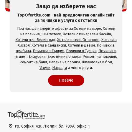
Защо да изберете нас
TopOfertite.com - най-предпочитан онлайн сайт
за почивки и услуги с отстъпки
При нас ще намерите оферти за
Хотели на море
,
Хотели
на планина
,
СПА хотели
,
Хотели с минерален басейн
,
Хотели във Велинград
,
Хотели в село Огняново
,
Хотели в
Хисаря
,
Хотели в Сандански
,
Хотели в Девин
,
Почивки в
чужбина
,
Почивки в Гърция
,
Почивки в Турция
,
Почивки в
Египет
,
Екскурзии
,
Екзотични почивки
,
Ремонт на покриви
,
Ремонт на баня
,
Лепене на плочки
,
Шпакловка и боя
,
Услуги
,
Награди
и много други.
Повече
гр. София, жк. Люлин, бл. 789А, офис 1