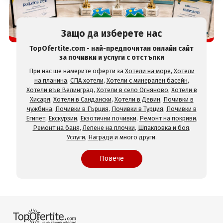
Защо да изберете нас
TopOfertite.com - най-предпочитан онлайн сайт
за почивки и услуги с отстъпки
При нас ще намерите оферти за
Хотели на море
,
Хотели
на планина
,
СПА хотели
,
Хотели с минерален басейн
,
Хотели във Велинград
,
Хотели в село Огняново
,
Хотели в
Хисаря
,
Хотели в Сандански
,
Хотели в Девин
,
Почивки в
чужбина
,
Почивки в Гърция
,
Почивки в Турция
,
Почивки в
Египет
,
Екскурзии
,
Екзотични почивки
,
Ремонт на покриви
,
Ремонт на баня
,
Лепене на плочки
,
Шпакловка и боя
,
Услуги
,
Награди
и много други.
Повече