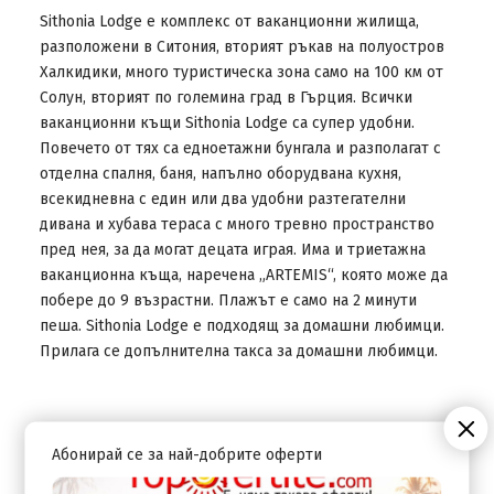
Sithonia Lodge е комплекс от ваканционни жилища,
разположени в Ситония, вторият ръкав на полуостров
Халкидики, много туристическа зона само на 100 км от
Солун, вторият по големина град в Гърция. Всички
ваканционни къщи Sithonia Lodge са супер удобни.
Повечето от тях са едноетажни бунгала и разполагат с
отделна спалня, баня, напълно оборудвана кухня,
всекидневна с един или два удобни разтегателни
дивана и хубава тераса с много тревно пространство
пред нея, за да могат децата играя. Има и триетажна
ваканционна къща, наречена „ARTEMIS“, която може да
побере до 9 възрастни. Плажът е само на 2 минути
пеша. Sithonia Lodge е подходящ за домашни любимци.
Прилага се допълнителна такса за домашни любимци.
Абонирай се за най-добрите оферти