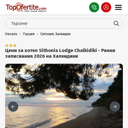
Оферти
Начало
Гърция
Ситония, Халкидки
СПА
Планина
Цени за хотел Sithonia Lodge Chalkidiki - Ранни
записвания 2026 на Халкидики
Море
Чужбина
Празници
Турция
Гърция
Услуги