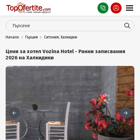
Оферти
Начало
Гърция
Ситония, Халкидки
СПА
Цени за хотел Vozina Hotel - Ранни записвания
Планина
2026 на Халкидики
Море
Чужбина
Празници
Турция
Гърция
Услуги