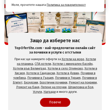
Моля, прочетете нашата
Политика за поверителност
Защо да изберете нас
TopOfertite.com - най-предпочитан онлайн сайт
за почивки и услуги с отстъпки
При нас ще намерите оферти за
Хотели на море
,
Хотели
на планина
,
СПА хотели
,
Хотели с минерален басейн
,
Хотели във Велинград
,
Хотели в село Огняново
,
Хотели в
Хисаря
,
Хотели в Сандански
,
Хотели в Девин
,
Почивки в
чужбина
,
Почивки в Гърция
,
Почивки в Турция
,
Почивки в
Египет
,
Екскурзии
,
Екзотични почивки
,
Ремонт на покриви
,
Ремонт на баня
,
Лепене на плочки
,
Шпакловка и боя
,
Услуги
,
Награди
и много други.
Повече