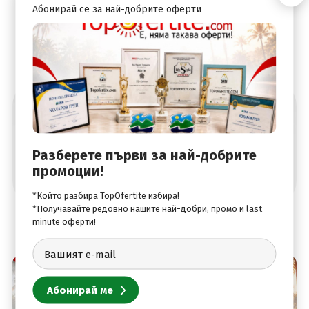
Абонирай се за най-добрите оферти
Абонирай се за най-добрите оферти
Разберете първи за най-добрите
промоции!
*Който разбира TopOfertite избира!
*Получавайте редовно нашите най-добри, промо и last
minute оферти!