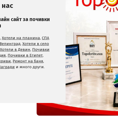
 нас
лайн сайт за почивки
и
,
Хотели на планина
,
СПА
 Велинград
,
Хотели в село
Хотели в Девин
,
Почивки
ция
,
Почивки в Египет
,
криви
,
Ремонт на баня
,
Награди
и много други.