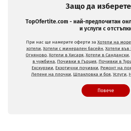
Защо да изберете
TopOfertite.com - най-предпочитан он
и услуги с отстъпк
При нас ще намерите оферти за
Хотели на море
хотели
,
Хотели с минерален басейн
,
Хотели във
Огняново
,
Хотели в Хисаря
,
Хотели в Сандански
,
в чужбина
,
Почивки в Гърция
,
Почивки в Тур
Екскурзии
,
Екзотични почивки
,
Ремонт на по
Лепене на плочки
,
Шпакловка и боя
,
Услуги
,
Повече