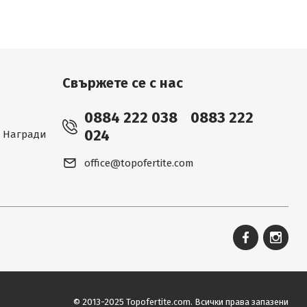
Свържете се с нас
0884 222 038
0883 222
024
 - Награди
office@topofertite.com
© 2013-2025 Topofertite.com.
Всички права запазени