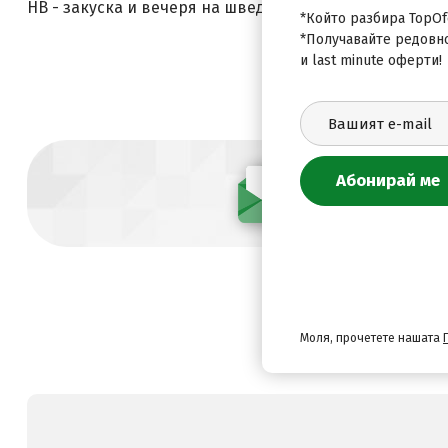
HB - закуска и вечеря на шведска маса. В ден Вторн
*Който разбира TopOfe
*Получавайте редовн
и last minute оферти!
Абонирай се
Моля, прочетете нашата