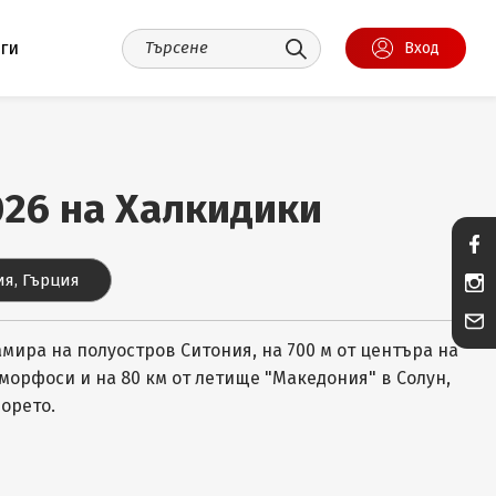
уги
Вход
2026 на Халкидики
я, Гърция
амира на полуостров Ситония, на 700 м от центъра на
орфоси и на 80 км от летище "Македония" в Солун,
морето.