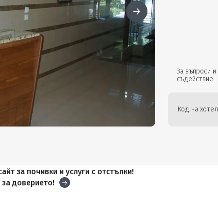
За въпроси и
съдействие
Код на хотел
айт за почивки и услуги с отстъпки!
и
за доверието!