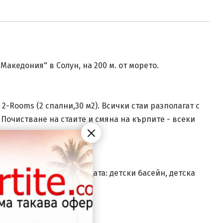
акедония" в Солун, на 200 м. от морето.
t 2-Rooms (2 спални,30 м2). Всички стаи разполагат с
. Почистване на стаите и смяна на кърпите - всеки
хотела), паркинг. За децата: детски басейн, детска