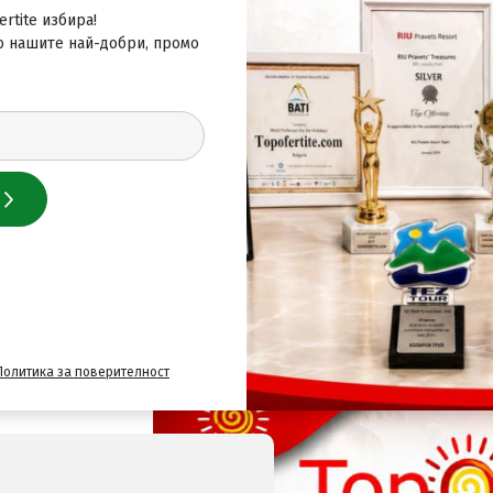
ик вместо вечеря се провежда обяд на шведска маса.
rtite избира!
о нашите най-добри, промо
 за най-добрите оферти
Политика за поверителност