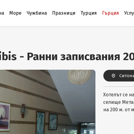
на
Море
Чужбина
Празници
Турция
Гърция
Усл
ibis - Ранни записвания 
Ситони
Хотелът се н
селище Метам
на 200 м. от 