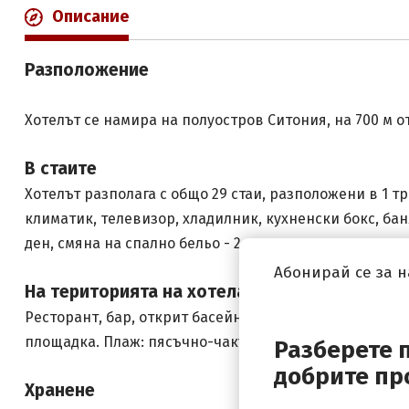
Описание
Разположение
Хотелът се намира на полуостров Ситония, на 700 м о
В стаите
Хотелът разполага с общо 29 стаи, разположени в 1 три
климатик, телевизор, хладилник, кухненски бокс, бан
ден, смяна на спално бельо - 2 пъти в седмицата.
Абонирай се за 
На територията на хотела
Ресторант, бар, открит басейн, тенис на маса, баскетб
площадка. Плаж: пясъчно-чакълест. Чадъри и шезлон
Разберете 
добрите пр
Хранене