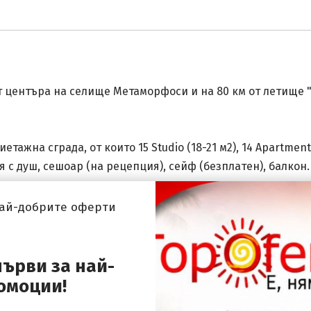
т центъра на селище Метаморфоси и на 80 км от летище "М
етажна сграда, от които 15 Studio (18-21 м2), 14 Apartmen
я с душ, сешоар (на рецепция), сейф (безплатен), балкон
най-добрите оферти
ол, софт анимация, Wi-Fi (безплатен - на територията на 
ги на плажа - срешу заплащане.
първи за най-
омоции!