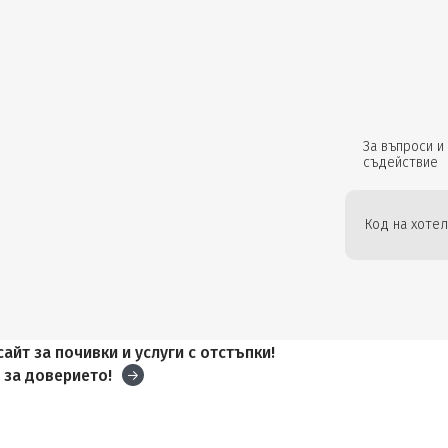
За въпроси и
съдействие
Код на хотел
айт за почивки и услуги с отстъпки!
и
за доверието!