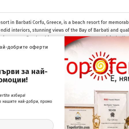
sort in Barbati Corfu, Greece, is a beach resort for memorab
endid interiors, stunning views of the Bay of Barbati and qua
ive rooms. For the ultimate retreat, guests may visit the Hot
ceived to capture the essence of surrounding natural wonde
най-добрите оферти
is a world-class Resort where facilities, services and guest'
първи за най-
омоции!
rtite избира!
о нашите най-добри, промо
 за най-добрите оферти