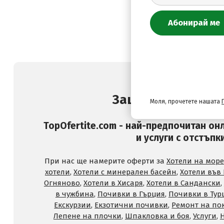
Защо да изберете
Моля, прочетете нашата
TopOfertite.com - най-предпочитан он
и услуги с отстъпк
При нас ще намерите оферти за
Хотели на море
хотели
,
Хотели с минерален басейн
,
Хотели във
Огняново
,
Хотели в Хисаря
,
Хотели в Сандански
,
в чужбина
,
Почивки в Гърция
,
Почивки в Тур
Екскурзии
,
Екзотични почивки
,
Ремонт на по
Лепене на плочки
,
Шпакловка и боя
,
Услуги
,