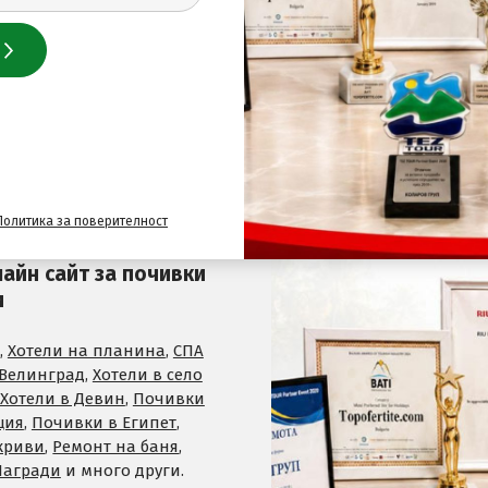
 нас
Политика за поверителност
лайн сайт за почивки
и
,
Хотели на планина
,
СПА
 Велинград
,
Хотели в село
Хотели в Девин
,
Почивки
ция
,
Почивки в Египет
,
криви
,
Ремонт на баня
,
Награди
и много други.