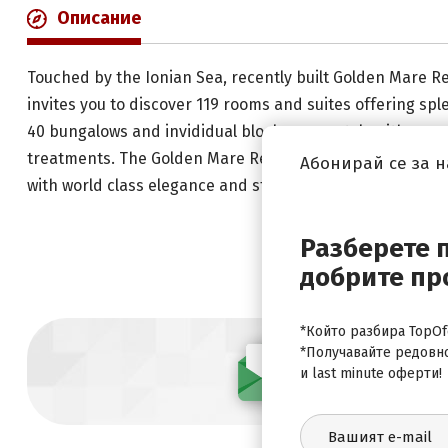
Описание
Touched by the Ionian Sea, recently built Golden Mare Re
invites you to discover 119 rooms and suites offering spl
40 bungalows and invididual blocks seperately with execut
treatments. The Golden Mare Resort inspirationally con
Абонирай се за 
with world class elegance and style. Golden Mare Resort 
Разберете 
добрите пр
*Който разбира TopOfe
*Получавайте редовн
Абонирай се
и last minute оферти!