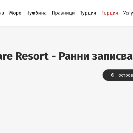
на
Море
Чужбина
Празници
Турция
Гърция
Усл
are Resort - Ранни записв
остров