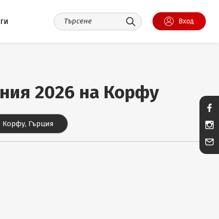
уги
Вход
ания 2026 на Корфу
 Корфу, Гърция