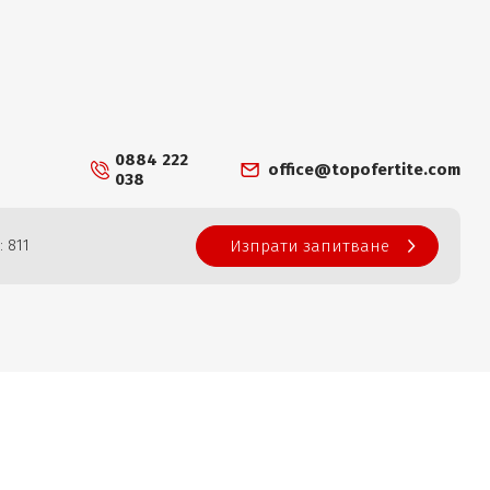
0884 222
office@topofertite.com
038
: 811
Изпрати запитване