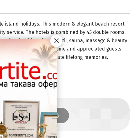
le island holidays. This modern & elegant beach resort
lity service. The hotels is combined by 45 double rooms,
e's Spa facilities with Jakuzzi , sauna, massage & beauty
rs and host the most welcome and appreciated guests
s experiences merge to create lifelong memories.