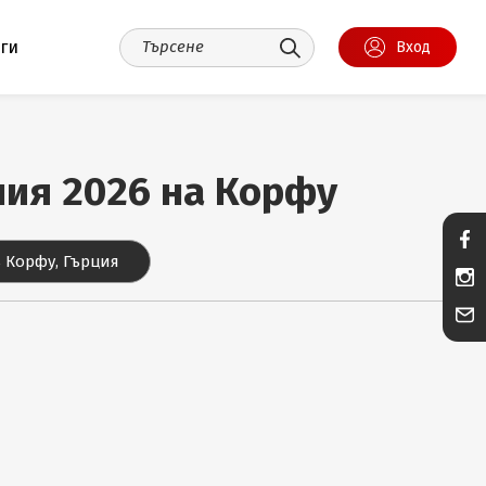
уги
Вход
ания 2026 на Корфу
 Корфу, Гърция