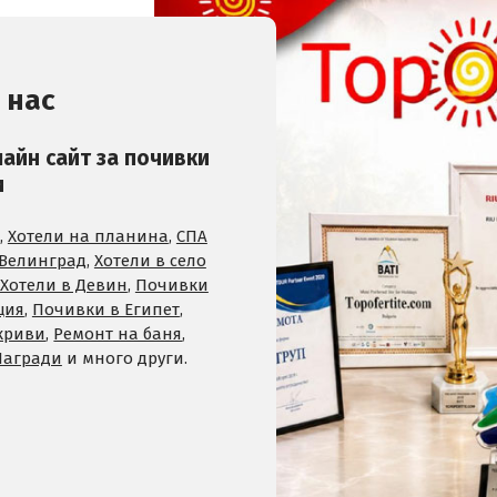
 нас
лайн сайт за почивки
и
,
Хотели на планина
,
СПА
 Велинград
,
Хотели в село
Хотели в Девин
,
Почивки
ция
,
Почивки в Египет
,
криви
,
Ремонт на баня
,
Награди
и много други.