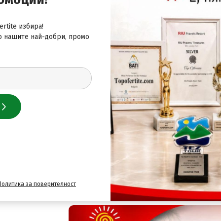
d are subject to change. Cash transactions at this property 
ation in the booking confirmation. Guests can arrange to bri
rtite избира!
о нашите най-добри, промо
 за най-добрите оферти
Политика за поверителност