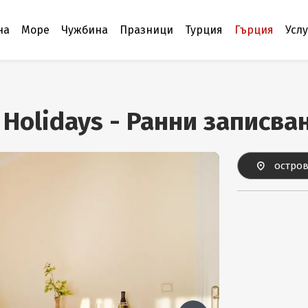
на
Море
Чужбина
Празници
Турция
Гърция
Усл
a Holidays - Ранни записв
остров