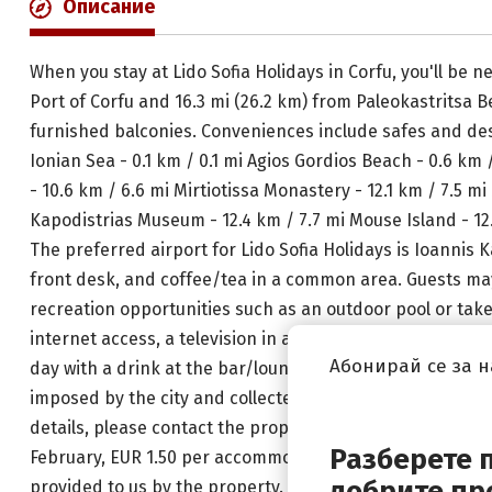
Описание
When you stay at Lido Sofia Holidays in Corfu, you'll be 
Port of Corfu and 16.3 mi (26.2 km) from Paleokastritsa 
furnished balconies. Conveniences include safes and desk
Ionian Sea - 0.1 km / 0.1 mi Agios Gordios Beach - 0.6 km 
- 10.6 km / 6.6 mi Mirtiotissa Monastery - 12.1 km / 7.5 m
Kapodistrias Museum - 12.4 km / 7.7 mi Mouse Island - 12.
The preferred airport for Lido Sofia Holidays is Ioannis 
front desk, and coffee/tea in a common area. Guests may 
recreation opportunities such as an outdoor pool or take
internet access, a television in a common area, and tour/
Абонирай се за 
day with a drink at the bar/lounge or the poolside bar. Ful
imposed by the city and collected at the property. This 
details, please contact the property using the informati
Разберете 
February, EUR 1.50 per accommodation, per night A tax i
добрите пр
provided to us by the property. Fee for full breakfast: a