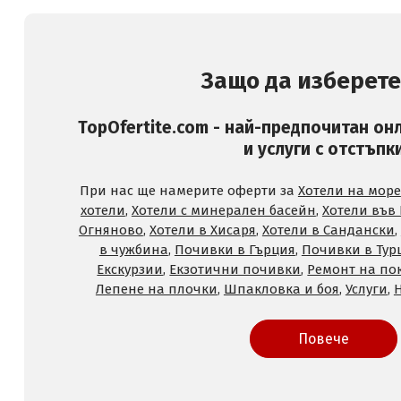
Защо да изберете
TopOfertite.com - най-предпочитан он
и услуги с отстъпк
При нас ще намерите оферти за
Хотели на море
хотели
,
Хотели с минерален басейн
,
Хотели във
Огняново
,
Хотели в Хисаря
,
Хотели в Сандански
,
в чужбина
,
Почивки в Гърция
,
Почивки в Тур
Екскурзии
,
Екзотични почивки
,
Ремонт на по
Лепене на плочки
,
Шпакловка и боя
,
Услуги
,
Повече