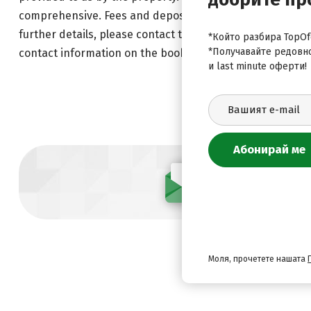
comprehensive. Fees and deposits may not include tax an
further details, please contact the property using inform
*Който разбира TopOfe
*Получавайте редовн
contact information on the booking confirmation.
и last minute оферти!
Абонирай се
Моля, прочетете нашата