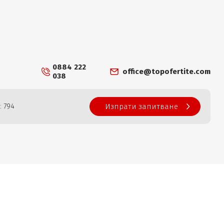
0884 222
office@topofertite.com
038
: 794
Изпрати запитване