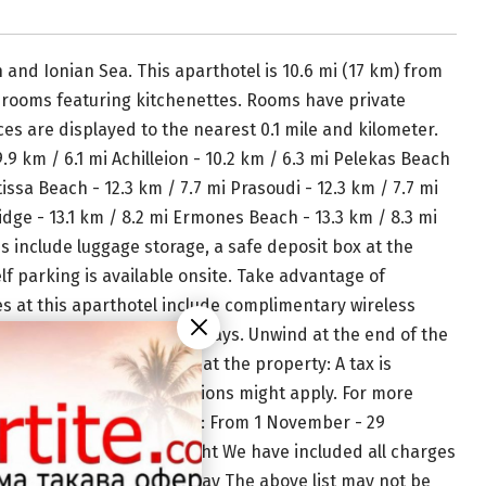
 and Ionian Sea. This aparthotel is 10.6 mi (17 km) from
d rooms featuring kitchenettes. Rooms have private
s are displayed to the nearest 0.1 mile and kilometer.
.9 km / 6.1 mi Achilleion - 10.2 km / 6.3 mi Pelekas Beach
issa Beach - 12.3 km / 7.7 mi Prasoudi - 12.3 km / 7.7 mi
idge - 13.1 km / 8.2 mi Ermones Beach - 13.3 km / 8.3 mi
es include luggage storage, a safe deposit box at the
f parking is available onsite. Take advantage of
es at this aparthotel include complimentary wireless
g guests of Lido Sofia Holidays. Unwind at the end of the
pay the following charges at the property: A tax is
ther exemptions or reductions might apply. For more
tax is imposed by the city: From 1 November - 29
er accommodation, per night We have included all charges
ant bed) fee: EUR 5.0 per day The above list may not be