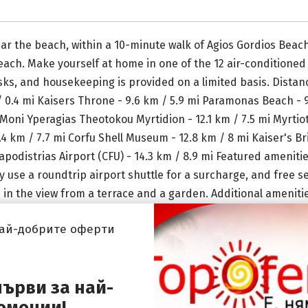
near the beach, within a 10-minute walk of Agios Gordios Beach
Beach. Make yourself at home in one of the 12 air-conditione
s, and housekeeping is provided on a limited basis. Distance
/ 0.4 mi Kaisers Throne - 9.6 km / 5.9 mi Paramonas Beach - 9
i Moni Yperagias Theotokou Myrtidion - 12.1 km / 7.5 mi Myrtiot
4 km / 7.7 mi Corfu Shell Museum - 12.8 km / 8 mi Kaiser's Br
Kapodistrias Airport (CFU) - 14.3 km / 8.9 mi Featured ameniti
use a roundtrip airport shuttle for a surcharge, and free sel
 in the view from a terrace and a garden. Additional ameniti
ticket assistance. Grab a bite from the snack bar/deli servin
най-добрите оферти
l breakfasts are available daily for a fee. You'll be asked to 
tax is adjusted seasonally and might not apply year round. O
on on the reservation confirmation received after booking. A 
първи за най-
s imposed by the city: From 1 March - 31 October, EUR 3.00 p
омоции!
pproximately EUR 6 for adults and EUR 6 for childrenCrib (inf