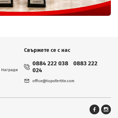
Свържете се с нас
0884 222 038
0883 222
024
 - Награди
office@topofertite.com