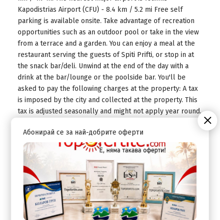
Kapodistrias Airport (CFU) - 8.4 km / 5.2 mi Free self
parking is available onsite. Take advantage of recreation
opportunities such as an outdoor pool or take in the view
from a terrace and a garden. You can enjoy a meal at the
restaurant serving the guests of Spiti Prifti, or stop in at
the snack bar/deli. Unwind at the end of the day with a
drink at the bar/lounge or the poolside bar. You'll be
asked to pay the following charges at the property: A tax
is imposed by the city and collected at the property. This
tax is adjusted seasonally and might not apply year round.
Other exemptions or reductions might apply. For more
Абонирай се за най-добрите оферти
details, please contact the property using the information
on the reservation confirmation received after booking. A
tax is imposed by the city: From 1 November - 29
February, EUR 0.50 per accommodation, per night A tax is
imposed by the city: From 1 March - 31 October, EUR 1.50
per accommodation, per night We have included all
charges provided to us by the property. Cash transactions
at this property cannot exceed EUR 500, due to national