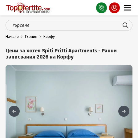
Оферти
Начало
Гърция
Корфу
СПА
Цени за хотел Spiti Prifti Apartments - Ранни
Планина
записвания 2026 на Корфу
Море
Чужбина
Празници
Турция
Гърция
Услуги