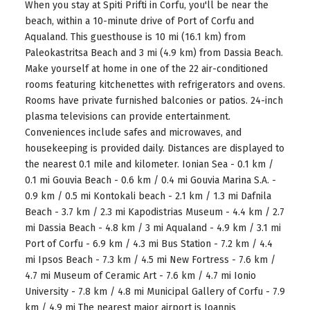
When you stay at Spiti Prifti in Corfu, you'll be near the
beach, within a 10-minute drive of Port of Corfu and
Aqualand. This guesthouse is 10 mi (16.1 km) from
Paleokastritsa Beach and 3 mi (4.9 km) from Dassia Beach.
Make yourself at home in one of the 22 air-conditioned
rooms featuring kitchenettes with refrigerators and ovens.
Rooms have private furnished balconies or patios. 24-inch
plasma televisions can provide entertainment.
Conveniences include safes and microwaves, and
housekeeping is provided daily. Distances are displayed to
the nearest 0.1 mile and kilometer. Ionian Sea - 0.1 km /
0.1 mi Gouvia Beach - 0.6 km / 0.4 mi Gouvia Marina S.A. -
0.9 km / 0.5 mi Kontokali beach - 2.1 km / 1.3 mi Dafnila
Beach - 3.7 km / 2.3 mi Kapodistrias Museum - 4.4 km / 2.7
mi Dassia Beach - 4.8 km / 3 mi Aqualand - 4.9 km / 3.1 mi
Port of Corfu - 6.9 km / 4.3 mi Bus Station - 7.2 km / 4.4
mi Ipsos Beach - 7.3 km / 4.5 mi New Fortress - 7.6 km /
4.7 mi Museum of Ceramic Art - 7.6 km / 4.7 mi Ionio
University - 7.8 km / 4.8 mi Municipal Gallery of Corfu - 7.9
km / 4.9 mi The nearest major airport is Ioannis