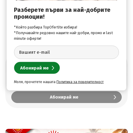
regulations. For further details, please contact the
Разберете първи за най-добрите
property using information in the booking confirmation.
промоции!
*Който разбира TopOfertite избира!
*Получавайте редовно нашите най-добри, промо и last
minute оферти!
Абонирай се за най-добрите оферти
Моля, прочетете нашата
Политика за поверителност