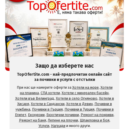
Защо да изберете нас
TopOfertite.com - най-предпочитан онлайн сайт
за почивки и услуги с отстъпки
При нас ще намерите оферти за
Хотели на море
,
Хотели
на планина
,
СПА хотели
,
Хотели с минерален басейн
,
Хотели във Велинград
,
Хотели в село Огняново
,
Хотели в
Хисаря
,
Хотели в Сандански
,
Хотели в Девин
,
Почивки в
чужбина
,
Почивки в Гърция
,
Почивки в Турция
,
Почивки в
Египет
,
Екскурзии
,
Екзотични почивки
,
Ремонт на покриви
,
Ремонт на баня
,
Лепене на плочки
,
Шпакловка и боя
,
Услуги
,
Награди
и много други.