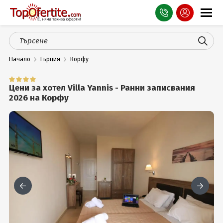
Оферти
Начало
Гърция
Корфу
СПА
Планина
Цени за хотел Villa Yannis - Ранни записвания
2026 на Корфу
Море
Чужбина
Празници
Турция
Гърция
Услуги