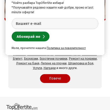
*Който разбира TopOfertite избира!
*Получавайте редовно нашите най-добри, промо и last
minute оферти!
Защо да изберете нас
TopOfertite.com - най-предпочитан онлайн сайт
за почивки и услуги с отстъпки
При нас ще намерите оферти за
Хотели на море
,
Хотели
на планина
,
СПА хотели
,
Хотели с минерален басейн
,
Хотели във Велинград
,
Хотели в село Огняново
,
Хотели в
Моля, прочетете нашата
Политика за поверителност
Хисаря
,
Хотели в Сандански
,
Хотели в Девин
,
Почивки в
чужбина
,
Почивки в Гърция
,
Почивки в Турция
,
Почивки в
Египет
,
Екскурзии
,
Екзотични почивки
,
Ремонт на покриви
,
Ремонт на баня
,
Лепене на плочки
,
Шпакловка и боя
,
Услуги
,
Награди
и много други.
Повече