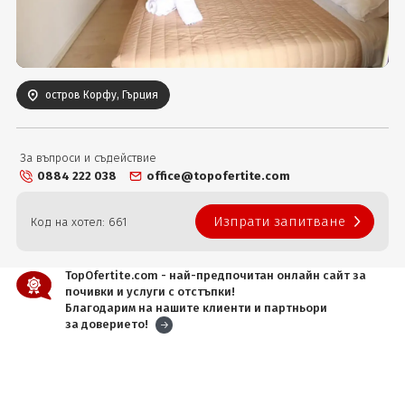
Вход
остров Корфу, Гърция
За въпроси и съдействие
0884 222 038
office@topofertite.com
Изпрати запитване
Код на хотел: 661
TopOfertite.com - най-предпочитан онлайн сайт за
почивки и услуги с отстъпки!
Благодарим на нашите клиенти и партньори
за доверието!