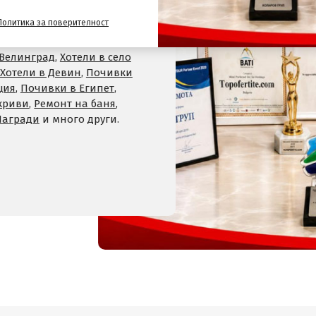
и
Политика за поверителност
,
Хотели на планина
,
СПА
 Велинград
,
Хотели в село
Хотели в Девин
,
Почивки
ция
,
Почивки в Египет
,
криви
,
Ремонт на баня
,
Награди
и много други.