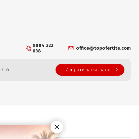
0884 222
office@topofertite.com
038
: 655
Изпрати запитване