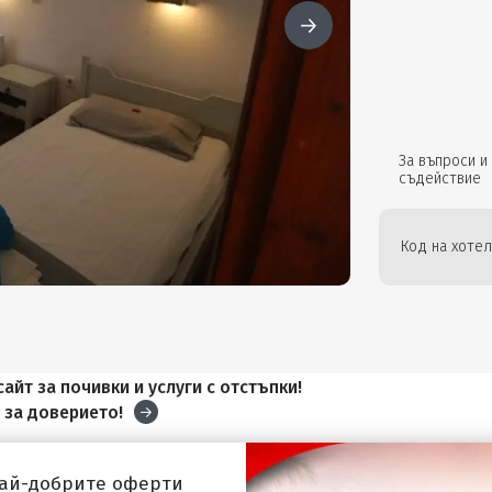
За въпроси и
съдействие
Код на хотел
айт за почивки и услуги с отстъпки!
и
за доверието!
най-добрите оферти