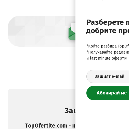
Разберете 
добрите пр
Абонирай се
*Който разбира TopOfe
*Получавайте редовн
и last minute оферти!
Защо да изберете
TopOfertite.com - най-предпочитан он