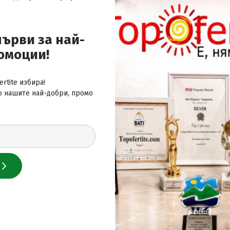
първи за най-
омоции!
 за най-добрите оферти
rtite избира!
о нашите най-добри, промо
 нас
лайн сайт за почивки