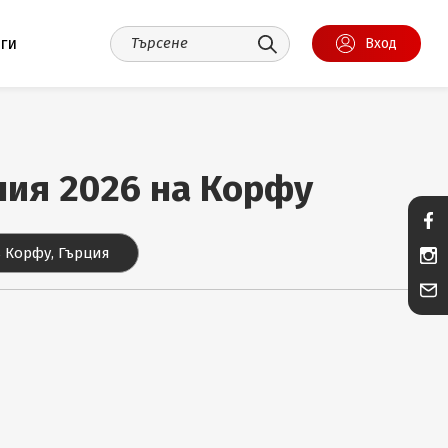
уги
Вход
ания 2026 на Корфу
 Корфу, Гърция