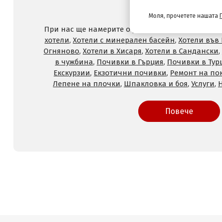
и услуги с отстъпк
Моля, прочетете нашата
При нас ще намерите оферти за
Хотели на море
хотели
,
Хотели с минерален басейн
,
Хотели във
Огняново
,
Хотели в Хисаря
,
Хотели в Сандански
,
в чужбина
,
Почивки в Гърция
,
Почивки в Тур
Екскурзии
,
Екзотични почивки
,
Ремонт на по
Лепене на плочки
,
Шпакловка и боя
,
Услуги
,
Повече