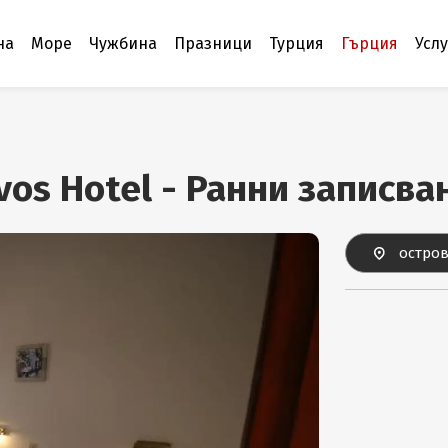
на
Море
Чужбина
Празници
Турция
Гърция
Усл
vos Hotel - Ранни записв
остров