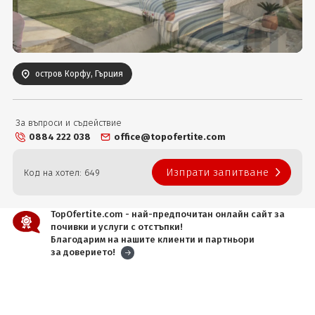
Вход
остров Корфу, Гърция
За въпроси и съдействие
0884 222 038
office@topofertite.com
Изпрати запитване
Код на хотел: 649
TopOfertite.com - най-предпочитан онлайн сайт за
почивки и услуги с отстъпки!
Благодарим на нашите клиенти и партньори
за доверието!