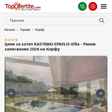
Оферти
Начало
Гърция
Корфу
СПА
Планина
Цени за хотел KASTRAKI EPAVLIS Villa - Ранни
записвания 2026 на Корфу
Море
Чужбина
Празници
Турция
Гърция
Услуги