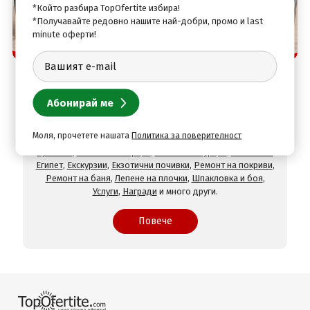
*Който разбира TopOfertite избира!
*Получавайте редовно нашите най-добри, промо и last
minute оферти!
Защо да изберете нас
TopOfertite.com - най-предпочитан онлайн сайт
за почивки и услуги с отстъпки
При нас ще намерите оферти за
Хотели на море
,
Хотели
на планина
,
СПА хотели
,
Хотели с минерален басейн
,
Хотели във Велинград
,
Хотели в село Огняново
,
Хотели в
Моля, прочетете нашата
Политика за поверителност
Хисаря
,
Хотели в Сандански
,
Хотели в Девин
,
Почивки в
чужбина
,
Почивки в Гърция
,
Почивки в Турция
,
Почивки в
Египет
,
Екскурзии
,
Екзотични почивки
,
Ремонт на покриви
,
Ремонт на баня
,
Лепене на плочки
,
Шпакловка и боя
,
Услуги
,
Награди
и много други.
Повече