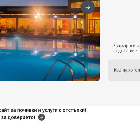
За въпроси и
съдействие
Код на хотел
айт за почивки и услуги с отстъпки!
и
за доверието!