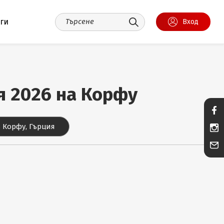
уги
Вход
ия 2026 на Корфу
 Корфу, Гърция