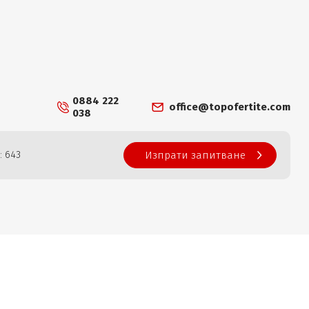
0884 222
office@topofertite.com
038
: 643
Изпрати запитване