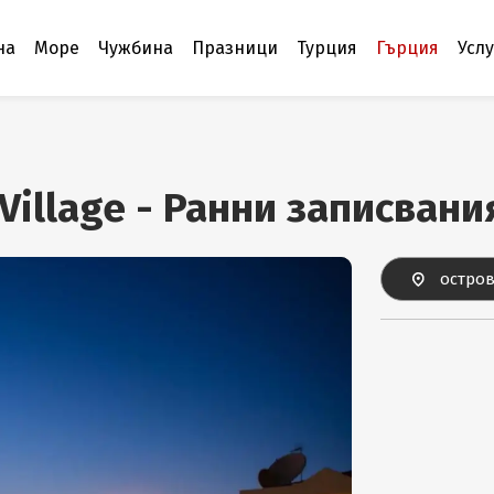
на
Море
Чужбина
Празници
Турция
Гърция
Усл
Village - Ранни записван
остров