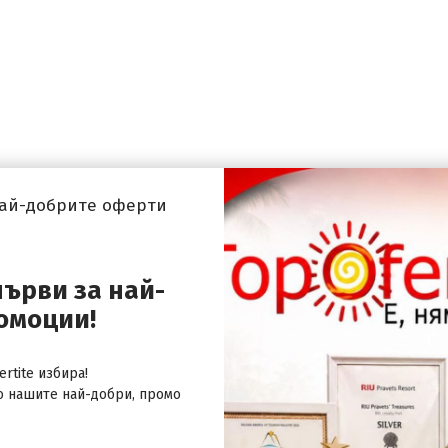
най-добрите оферти
първи за най-
омоции!
rtite избира!
о нашите най-добри, промо