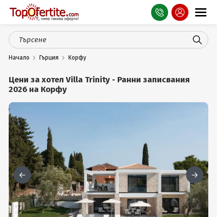
Оферти
Начало
Гърция
Корфу
СПА
Цени за хотел Villa Trinity - Ранни записвания
Планина
2026 на Корфу
Море
Чужбина
Празници
Турция
Гърция
Услуги