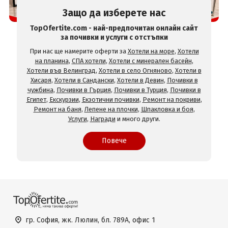
Защо да изберете нас
TopOfertite.com - най-предпочитан онлайн сайт
за почивки и услуги с отстъпки
При нас ще намерите оферти за
Хотели на море
,
Хотели
на планина
,
СПА хотели
,
Хотели с минерален басейн
,
Хотели във Велинград
,
Хотели в село Огняново
,
Хотели в
Хисаря
,
Хотели в Сандански
,
Хотели в Девин
,
Почивки в
чужбина
,
Почивки в Гърция
,
Почивки в Турция
,
Почивки в
Египет
,
Екскурзии
,
Екзотични почивки
,
Ремонт на покриви
,
Ремонт на баня
,
Лепене на плочки
,
Шпакловка и боя
,
Услуги
,
Награди
и много други.
Повече
гр. София, жк. Люлин, бл. 789А, офис 1