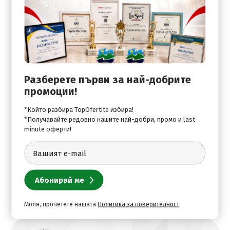
Стаи:
Safe Deposit Box
Satellite TV
В хотела:
Разберете първи за най-добрите
промоции!
Concierge
Shower
*Който разбира TopOfertite избира!
*Получавайте редовно нашите най-добри, промо и last
Wi-Fi Internet Access
minute оферти!
Моля, прочетете нашата
Политика за поверителност