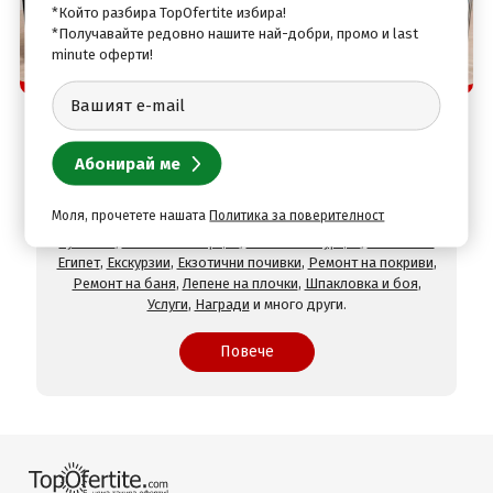
*Който разбира TopOfertite избира!
*Получавайте редовно нашите най-добри, промо и last
minute оферти!
Защо да изберете нас
TopOfertite.com - най-предпочитан онлайн сайт
за почивки и услуги с отстъпки
При нас ще намерите оферти за
Хотели на море
,
Хотели
на планина
,
СПА хотели
,
Хотели с минерален басейн
,
Хотели във Велинград
,
Хотели в село Огняново
,
Хотели в
Моля, прочетете нашата
Политика за поверителност
Хисаря
,
Хотели в Сандански
,
Хотели в Девин
,
Почивки в
чужбина
,
Почивки в Гърция
,
Почивки в Турция
,
Почивки в
Египет
,
Екскурзии
,
Екзотични почивки
,
Ремонт на покриви
,
Ремонт на баня
,
Лепене на плочки
,
Шпакловка и боя
,
Услуги
,
Награди
и много други.
Повече