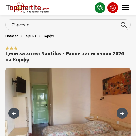
Оферти
Начало
Гърция
Корфу
СПА
Планина
Цени за хотел Nautilus - Ранни записвания 2026
на Корфу
Море
Чужбина
Празници
Турция
Гърция
Услуги