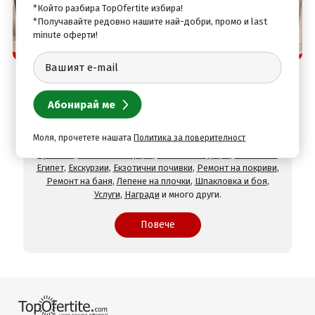
*Който разбира TopOfertite избира!
*Получавайте редовно нашите най-добри, промо и last
minute оферти!
Защо да изберете нас
TopOfertite.com - най-предпочитан онлайн сайт
за почивки и услуги с отстъпки
При нас ще намерите оферти за
Хотели на море
,
Хотели
на планина
,
СПА хотели
,
Хотели с минерален басейн
,
Хотели във Велинград
,
Хотели в село Огняново
,
Хотели в
Моля, прочетете нашата
Политика за поверителност
Хисаря
,
Хотели в Сандански
,
Хотели в Девин
,
Почивки в
чужбина
,
Почивки в Гърция
,
Почивки в Турция
,
Почивки в
Египет
,
Екскурзии
,
Екзотични почивки
,
Ремонт на покриви
,
Ремонт на баня
,
Лепене на плочки
,
Шпакловка и боя
,
Услуги
,
Награди
и много други.
Повече