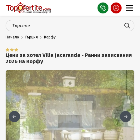
Оферти
Начало
Гърция
Корфу
СПА
Планина
Цени за хотел Villa Jacaranda - Ранни записвания
2026 на Корфу
Море
Чужбина
Празници
Турция
Гърция
Услуги