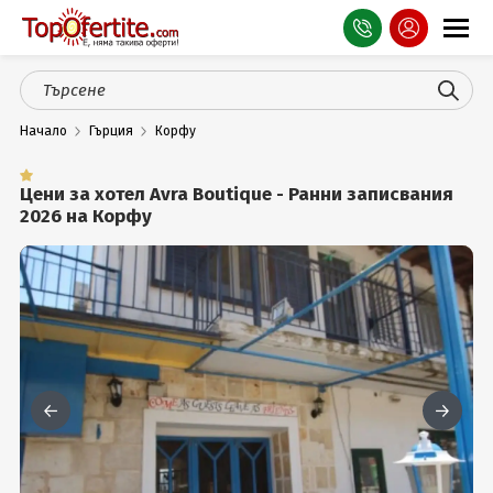
Оферти
Начало
Гърция
Корфу
СПА
Планина
Цени за хотел Avra Boutique - Ранни записвания
2026 на Корфу
Море
Чужбина
Празници
Турция
Гърция
Услуги