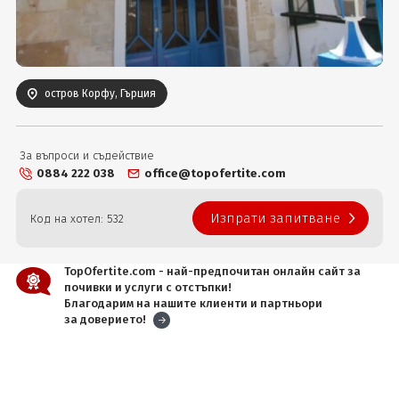
Вход
остров Корфу, Гърция
За въпроси и съдействие
0884 222 038
office@topofertite.com
Изпрати запитване
Код на хотел: 532
TopOfertite.com - най-предпочитан онлайн сайт за
почивки и услуги с отстъпки!
Благодарим на нашите клиенти и партньори
за доверието!