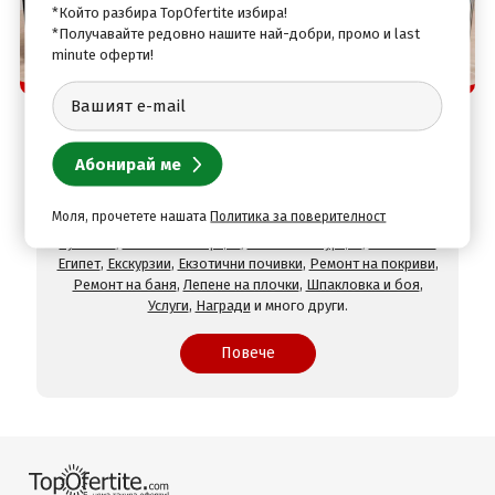
*Който разбира TopOfertite избира!
*Получавайте редовно нашите най-добри, промо и last
minute оферти!
Защо да изберете нас
TopOfertite.com - най-предпочитан онлайн сайт
за почивки и услуги с отстъпки
При нас ще намерите оферти за
Хотели на море
,
Хотели
на планина
,
СПА хотели
,
Хотели с минерален басейн
,
Хотели във Велинград
,
Хотели в село Огняново
,
Хотели в
Моля, прочетете нашата
Политика за поверителност
Хисаря
,
Хотели в Сандански
,
Хотели в Девин
,
Почивки в
чужбина
,
Почивки в Гърция
,
Почивки в Турция
,
Почивки в
Египет
,
Екскурзии
,
Екзотични почивки
,
Ремонт на покриви
,
Ремонт на баня
,
Лепене на плочки
,
Шпакловка и боя
,
Услуги
,
Награди
и много други.
Повече