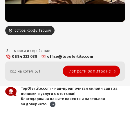
Вход
остров Корфу, Гърция
За въпроси и съдействие
0884 222 038
office@topofertite.com
Изпрати запитване
Код на хотел: 531
TopOfertite.com - най-предпочитан онлайн сайт за
почивки и услуги с отстъпки!
Благодарим на нашите клиенти и партньори
за доверието!