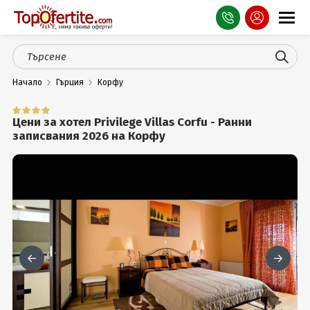
Оферти
Начало
Гърция
Корфу
СПА
Планина
Цени за хотел Privilege Villas Corfu - Ранни
записвания 2026 на Корфу
Море
Чужбина
Празници
Турция
Гърция
Услуги