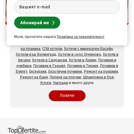
Защо да изберете нас
TopOfertite.com - най-предпочитан онлайн сайт
за почивки и услуги с отстъпки
Моля, прочетете нашата
Политика за поверителност
При нас ще намерите оферти за
Хотели на море
,
Хотели
на планина
,
СПА хотели
,
Хотели с минерален басейн
,
Хотели във Велинград
,
Хотели в село Огняново
,
Хотели в
Хисаря
,
Хотели в Сандански
,
Хотели в Девин
,
Почивки в
чужбина
,
Почивки в Гърция
,
Почивки в Турция
,
Почивки в
Египет
,
Екскурзии
,
Екзотични почивки
,
Ремонт на покриви
,
Ремонт на баня
,
Лепене на плочки
,
Шпакловка и боя
,
Услуги
,
Награди
и много други.
Повече