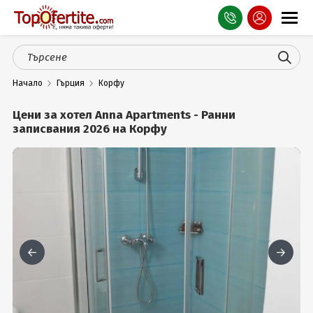
Оферти
Начало
Гърция
Корфу
СПА
Цени за хотел Anna Apartments - Ранни
Планина
записвания 2026 на Корфу
Море
Чужбина
Празници
Турция
Гърция
Услуги