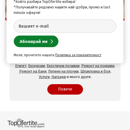
*Който разбира TopOfertite избира!
*Получавайте редовно нашите най-добри, промо и last
minute оферти!
Защо да изберете нас
TopOfertite.com - най-предпочитан онлайн сайт
за почивки и услуги с отстъпки
При нас ще намерите оферти за
Хотели на море
,
Хотели
на планина
,
СПА хотели
,
Хотели с минерален басейн
,
Хотели във Велинград
,
Хотели в село Огняново
,
Хотели в
Хисаря
,
Хотели в Сандански
,
Хотели в Девин
,
Почивки в
Моля, прочетете нашата
Политика за поверителност
чужбина
,
Почивки в Гърция
,
Почивки в Турция
,
Почивки в
Египет
,
Екскурзии
,
Екзотични почивки
,
Ремонт на покриви
,
Ремонт на баня
,
Лепене на плочки
,
Шпакловка и боя
,
Услуги
,
Награди
и много други.
Повече