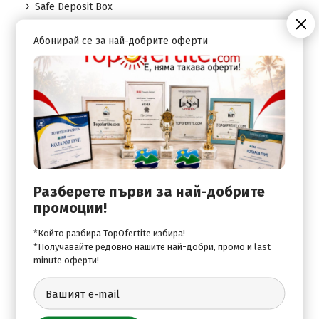
Safe Deposit Box
Абонирай се за най-добрите оферти
Спорт:
Fitness room
Water Sports
Развлечения:
Pool Bar
Разберете първи за най-добрите
Pool Snack Bar
промоции!
Pool Sunbeds & Umbrellas
*Който разбира TopOfertite избира!
*Получавайте редовно нашите най-добри, промо и last
Pool Towels
minute оферти!
Swimming Pool (Fresh Water)