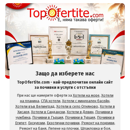
Защо да изберете нас
TopOfertite.com - най-предпочитан онлайн сайт
за почивки и услуги с отстъпки
При нас ще намерите оферти за
Хотели на море
,
Хотели
на планина
,
СПА хотели
,
Хотели с минерален басейн
,
Хотели във Велинград
,
Хотели в село Огняново
,
Хотели в
Хисаря
,
Хотели в Сандански
,
Хотели в Девин
,
Почивки в
чужбина
,
Почивки в Гърция
,
Почивки в Турция
,
Почивки в
Египет
,
Екскурзии
,
Екзотични почивки
,
Ремонт на покриви
,
Ремонт на баня
,
Лепене на плочки
,
Шпакловка и боя
,