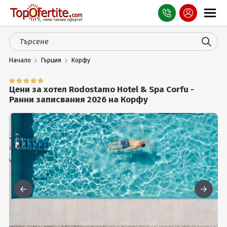
Оферти
Начало
Гърция
Корфу
СПА
Планина
Цени за хотел Rodostamo Hotel & Spa Corfu -
Ранни записвания 2026 на Корфу
Море
Чужбина
Празници
Турция
Гърция
Услуги