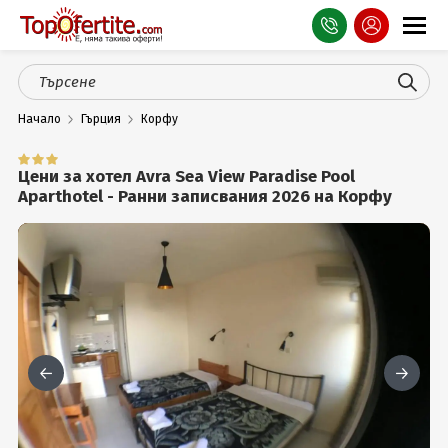
Оферти
Начало
Гърция
Корфу
СПА
Планина
Цени за хотел Avra Sea View Paradise Pool
Aparthotel - Ранни записвания 2026 на Корфу
Море
Чужбина
Празници
Турция
Гърция
Услуги