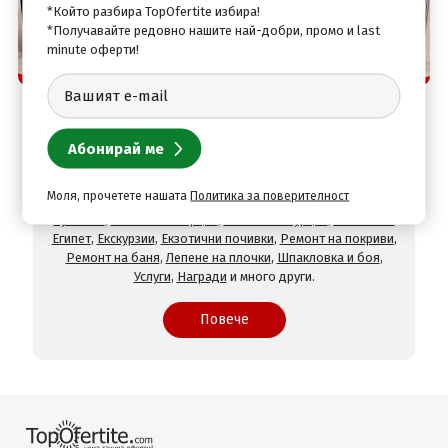
*Който разбира TopOfertite избира!
*Получавайте редовно нашите най-добри, промо и last
minute оферти!
Защо да изберете нас
TopOfertite.com - най-предпочитан онлайн сайт
за почивки и услуги с отстъпки
При нас ще намерите оферти за
Хотели на море
,
Хотели
на планина
,
СПА хотели
,
Хотели с минерален басейн
,
Хотели във Велинград
,
Хотели в село Огняново
,
Хотели в
Моля, прочетете нашата
Политика за поверителност
Хисаря
,
Хотели в Сандански
,
Хотели в Девин
,
Почивки в
чужбина
,
Почивки в Гърция
,
Почивки в Турция
,
Почивки в
Египет
,
Екскурзии
,
Екзотични почивки
,
Ремонт на покриви
,
Ремонт на баня
,
Лепене на плочки
,
Шпакловка и боя
,
Услуги
,
Награди
и много други.
Повече