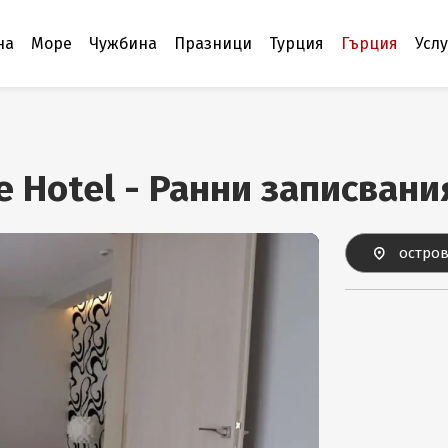
на
Море
Чужбина
Празници
Турция
Гърция
Усл
e Hotel - Ранни записван
остров