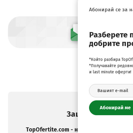
Абонирай се за 
Абонирай се
Разберете 
добрите пр
*Който разбира TopOfe
*Получавайте редовн
и last minute оферти!
Защо да изберете
TopOfertite.com - най-предпочитан он