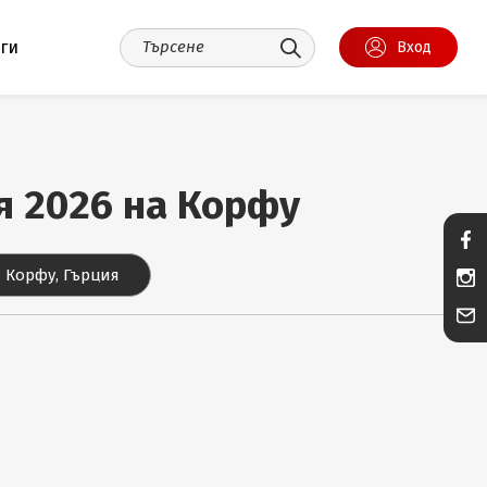
уги
Вход
ия 2026 на Корфу
 Корфу, Гърция