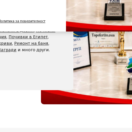
и
,
Хотели на планина
,
СПА
Политика за поверителност
 Велинград
,
Хотели в село
Хотели в Девин
,
Почивки
ция
,
Почивки в Египет
,
криви
,
Ремонт на баня
,
Награди
и много други.