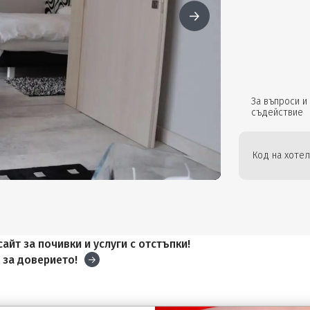
За въпроси и
съдействие
Код на хотел
айт за почивки и услуги с отстъпки!
и
за доверието!