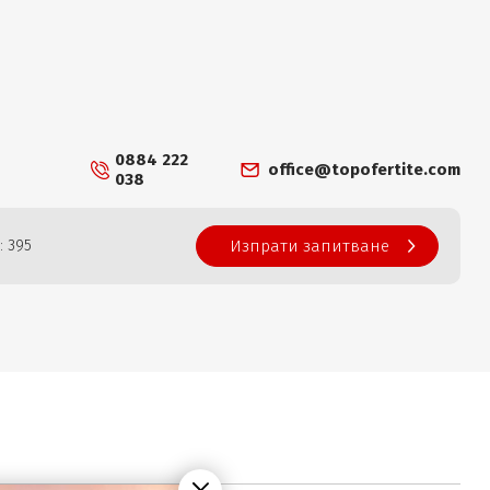
0884 222
office@topofertite.com
038
: 395
Изпрати запитване