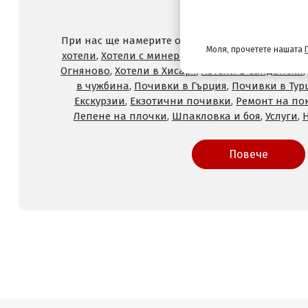
и услуги с отстъпк
При нас ще намерите оферти за
Хотели на море
Моля, прочетете нашата
хотели
,
Хотели с минерален басейн
,
Хотели във
Огняново
,
Хотели в Хисаря
,
Хотели в Сандански
,
в чужбина
,
Почивки в Гърция
,
Почивки в Тур
Екскурзии
,
Екзотични почивки
,
Ремонт на по
Лепене на плочки
,
Шпакловка и боя
,
Услуги
,
Повече