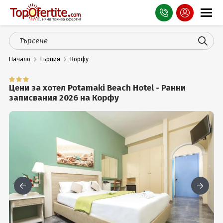
Оферти
Начало
Гърция
Корфу
СПА
Планина
Цени за хотел Potamaki Beach Hotel - Ранни
записвания 2026 на Корфу
Море
Чужбина
Празници
Турция
Гърция
Услуги