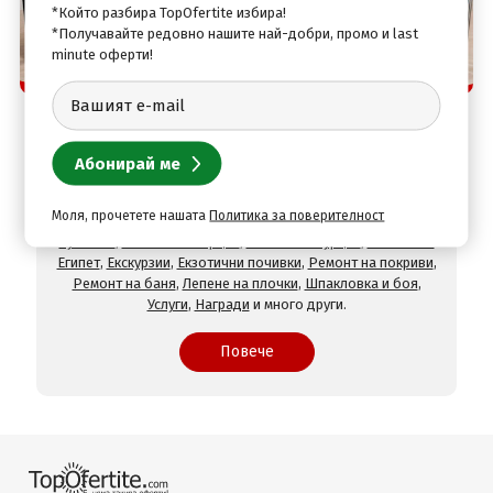
*Който разбира TopOfertite избира!
*Получавайте редовно нашите най-добри, промо и last
minute оферти!
Защо да изберете нас
TopOfertite.com - най-предпочитан онлайн сайт
за почивки и услуги с отстъпки
При нас ще намерите оферти за
Хотели на море
,
Хотели
на планина
,
СПА хотели
,
Хотели с минерален басейн
,
Хотели във Велинград
,
Хотели в село Огняново
,
Хотели в
Моля, прочетете нашата
Политика за поверителност
Хисаря
,
Хотели в Сандански
,
Хотели в Девин
,
Почивки в
чужбина
,
Почивки в Гърция
,
Почивки в Турция
,
Почивки в
Египет
,
Екскурзии
,
Екзотични почивки
,
Ремонт на покриви
,
Ремонт на баня
,
Лепене на плочки
,
Шпакловка и боя
,
Услуги
,
Награди
и много други.
Повече