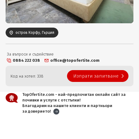
Вход
остров Корфу, Гърция
За въпроси и съдействие
0884 222 038
office@topofertite.com
Изпрати запитване
Код на хотел: 338
TopOfertite.com - най-предпочитан онлайн сайт за
почивки и услуги с отстъпки!
Благодарим на нашите клиенти и партньори
за доверието!