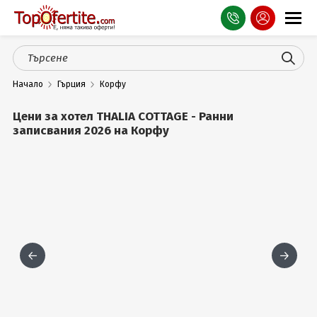
Оферти
Начало
Гърция
Корфу
СПА
Цени за хотел THALIA COTTAGE - Ранни
Планина
записвания 2026 на Корфу
Море
Чужбина
Празници
Турция
Гърция
Услуги