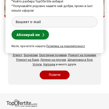
*Който разбира TopOfertite избира!
*Получавайте редовно нашите най-добри, промо и last
minute оферти!
Защо да изберете нас
TopOfertite.com - най-предпочитан онлайн сайт
за почивки и услуги с отстъпки
При нас ще намерите оферти за
Хотели на море
,
Хотели
на планина
,
СПА хотели
,
Хотели с минерален басейн
,
Хотели във Велинград
,
Хотели в село Огняново
,
Хотели в
Хисаря
,
Хотели в Сандански
,
Хотели в Девин
,
Почивки в
Моля, прочетете нашата
Политика за поверителност
чужбина
,
Почивки в Гърция
,
Почивки в Турция
,
Почивки в
Египет
,
Екскурзии
,
Екзотични почивки
,
Ремонт на покриви
,
Ремонт на баня
,
Лепене на плочки
,
Шпакловка и боя
,
Услуги
,
Награди
и много други.
Повече