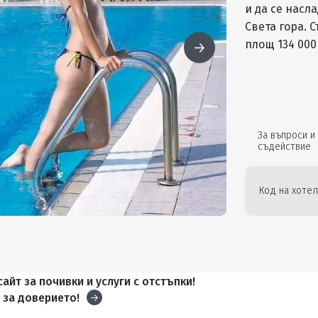
и да се насл
Света гора. 
площ 134 000
За въпроси и
съдействие
Код на хотел
айт за почивки и услуги с отстъпки!
и
за доверието!