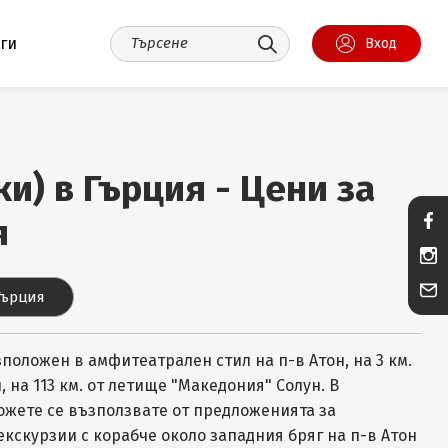
уги
Вход
ки) в Гърция - Цени за
я
Гърция
зположен в амфитеатрален стил на п-в Атон, на 3 км.
, на 113 км. от летище "Македония" Солун. В
ожете се възползвате от предложенията за
кскурзии с корабче около западния бряг на п-в Атон