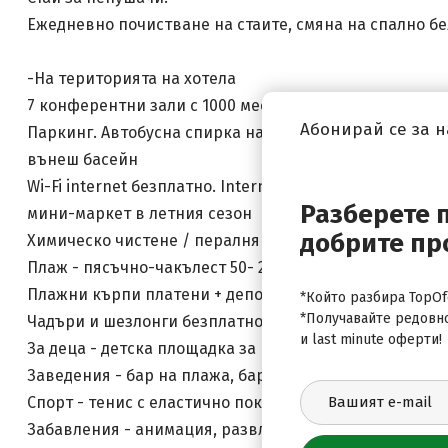
Ежедневно почистване на стаите, смяна на спално бел
-На територията на хотела
7 конферентни зали с 1000 места (800 кв. М). Техниче
Абонирай се за 
Паркинг. Автобусна спирка на 300 м
вънеш басейн
Wi-Fi internet безплатно. Internet corner платено
Разберете 
мини-маркет в летния сезон
добрите пр
Химическо чистене / пералня платени
Плаж - пясъчно-чакълест 50- 200 м., през улица или п
Плажни кърпи платени + депозит, смяна всеки ден
*Който разбира TopOfe
*Получавайте редовн
Чадъри и шезлонги безплатно
и last minute оферти!
За деца - детска площадка за игра люлки, пързалки 
Заведения - бар на плажа, бар на баесйна, ресторант 
Спорт - тенис с еластично покритие, ракети - срещу 
Забавления - анимация, развлекателни програми