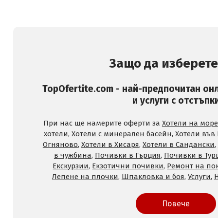
Защо да изберете
TopOfertite.com - най-предпочитан он
и услуги с отстъпк
При нас ще намерите оферти за
Хотели на море
хотели
,
Хотели с минерален басейн
,
Хотели във
Огняново
,
Хотели в Хисаря
,
Хотели в Сандански
,
в чужбина
,
Почивки в Гърция
,
Почивки в Тур
Екскурзии
,
Екзотични почивки
,
Ремонт на по
Лепене на плочки
,
Шпакловка и боя
,
Услуги
,
Повече