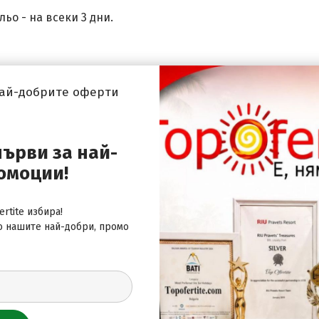
ьо - на всеки 3 дни.
ско оборудване.
най-добрите оферти
първи за най-
омоции!
рез подлез, отличен със син флаг от ЕС
rtite избира!
о нашите най-добри, промо
и детска секция в централния басейн
a la carte, основен ресторант
депозит; баскетбол; плажен волейбол; волейбол, тенис н