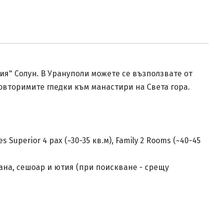
ния" Солун. В Урануполи можете се възползвате от
овторимите гледки към манастири на Света гора.
es Superior 4 pax (~30-35 кв.м), Family 2 Rooms (~40-45
вана, сешоар и ютия (при поискване - срещу