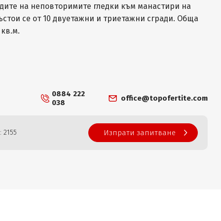
адите на неповторимите гледки към манастири на
Състои се от 10 двуетажни и триетажни сгради. Обща
 кв.м.
0884 222
office@topofertite.com
038
: 2155
Изпрати запитване