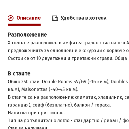
Описание
Удобства в хотела
Разположение
Хотелът е разположен в амфитеатрален стил на п-в Ат
предложенията за еднодневни екскурзии с корабче ок
Състои се от 10 двуетажни и триетажни сгради. Обща 
В стаите
Общо 250 стаи: Double Rooms SV/GV (~16 кв.м), Doubles 3 
кв.м), Maisonettes (~40-45 кв.м).
В стаите са на разположение:климатик, хладилник, са
гаранция), сейф (безплатно), балкон / тераса.
Напитка при пристигане.
Тип на допълнително легло - стандартно / диван / фо
Стаи за непушачи.