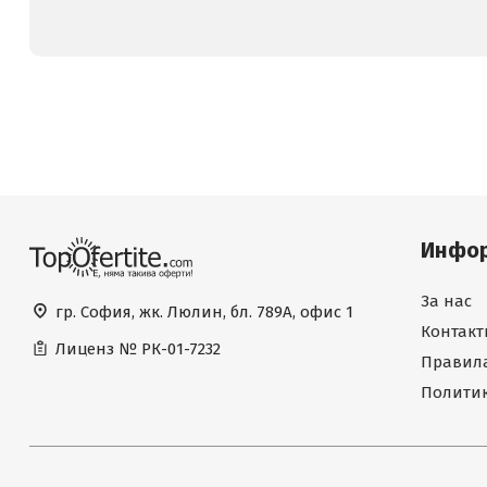
Инфо
За нас
гр. София, жк. Люлин, бл. 789А, офис 1
Контакт
Лиценз №
РК-01-7232
Правила
Политик