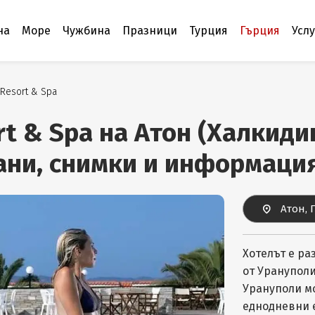
на
Море
Чужбина
Празници
Турция
Гърция
Усл
 Resort & Spa
rt & Spa на Атон (Халкиди
ани, снимки и информаци
Атон, 
Хотелът е ра
от Урануполи
Урануполи м
еднодневни е