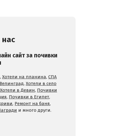
 нас
лайн сайт за почивки
и
,
Хотели на планина
,
СПА
 Велинград
,
Хотели в село
Хотели в Девин
,
Почивки
ция
,
Почивки в Египет
,
криви
,
Ремонт на баня
,
Награди
и много други.