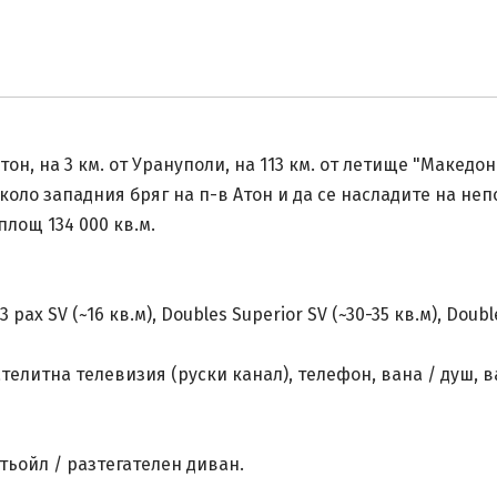
он, на 3 км. от Урануполи, на 113 км. от летище "Македо
оло западния бряг на п-в Атон и да се насладите на неп
площ 134 000 кв.м.
pax SV (~16 кв.м), Doubles Superior SV (~30-35 кв.м), Doubl
телитна телевизия (руски канал), телефон, вана / душ, 
тьойл / разтегателен диван.