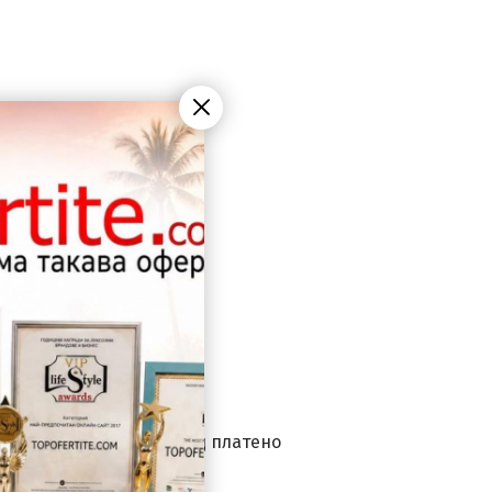
а маса безплатно. Билярд платено