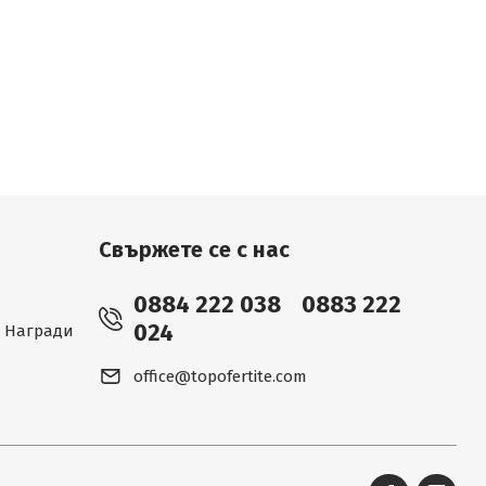
Свържете се с нас
0884 222 038
0883 222
024
 - Награди
office@topofertite.com