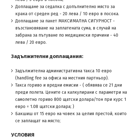
Доплащане за седалка с допълнително място за
крака от среден ред - 20 лева / 10 евро в посока.
Доплащане за пакет МАКСИМАЛНА СИГУРНОСТ -
възстановяване на заплатената сума, в случай на
забрана за пътуване по медицински причини - 40
лева / 20 евро.
Задължителни доплащания:
Задължителна административна такса 10 евро
(handling fee за офиса на местния партньор).
Такса гориво и вредни емисии - ( обявява се 21 дни
преди полета. Цените са калкулирани с параметри на
самолетно гориво 800 щатски долара/тон при курс 1
евро = 1.08 щатски долара; )
Бакшиш от 15 евро на човек за целия престой, които
се заплащат на място;
УСЛОВИЯ