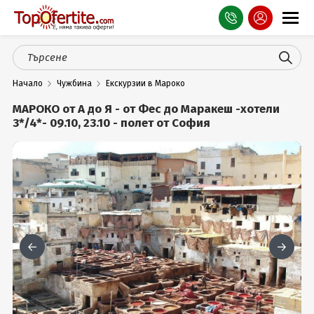
Оферти
Начало
Чужбина
Екскурзии в Мароко
СПА
МАРОКО от А до Я - от Фес до Маракеш -хотели
Планина
3*/4*- 09.10, 23.10 - полет от София
Море
Чужбина
Празници
Турция
Гърция
Услуги