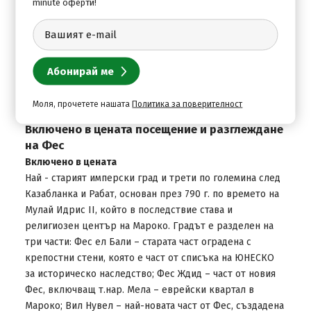
малък музей посветен на ислямското изкуство.
minute оферти!
Цената включва
трансфер и входна такса.
Цената не включва
разходи от личен характер.
Моля, прочетете нашата
Политика за поверителност
Включено в цената посещение и разглеждане
на Фес
Включено в цената
Най - старият имперски град и трети по големина след
Казабланка и Рабат, основан през 790 г. по времето на
Мулай Идрис II, който в последствие става и
религиозен център на Мароко. Градът е разделен на
три части: Фес ел Бали – старата част оградена с
крепостни стени, която е част от списъка на ЮНЕСКО
за историческо наследство; Фес Ждид – част от новия
Фес, включващ т.нар. Мела – еврейски квартал в
Мароко; Вил Нувел – най-новата част от Фес, създадена