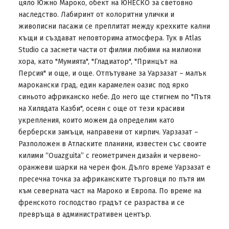
цяло Южно Мароко, обект на ЮНЕСКО за световно
наследство. Лабиринт от колоритни улички и
живописни пасажи се преплитат между крехките кални
къщи и създават неповторима атмосфера. Тук в Atlas
Studio са заснети части от филми любими на милиони
хора, като "Мумията", "Гладиатор", "Принцът на
Персия" и още, и още. Отпътуване за Уарзазат – малък
марокански град, един карамелен оазис под ярко
синьото африканско небе. До него ще стигнем по "Пътя
на Хилядата Казби", осеян с още от тези красиви
укрепления, които можем да определим като
берберски замъци, направени от кирпич. Уарзазат –
Разположен в Атласките планини, известен със своите
килими “Ouazguita” с геометричен дизайн и червено-
оранжеви шарки на черен фон. Дълго време Уарзазат е
пресечна точка за африканските търговци по пътя им
към северната част на Мароко и Европа. По време на
френското господство градът се разраства и се
превръща в административен център.