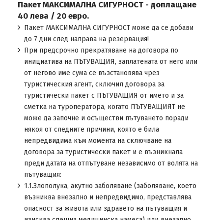
Пакет МАКСИМАЛНА СИГУРНОСТ - доплащане
40 лева / 20 евро.
Пакет МАКСИМАЛНА СИГУРНОСТ може да се добави
до 7 дни след направа на резервация!
При предсрочно прекратяване на договора по
инициатива на ПЪТУВАЩИЯ, заплатената от него или
от негово име сума се възстановява чрез
туристическия агент, сключил договора за
туристически пакет с ПЪТУВАЩИЯ от името и за
сметка на туроператора, когато ПЪТУВАЩИЯТ не
може да започне и осъществи пътуването поради
някоя от следните причини, която е била
непредвидима към момента на сключване на
договора за туристически пакет и е възникнала
преди датата на отпътуване независимо от волята на
пътуващия:
1.1.Злополука, акутно заболяване (заболяване, което
възниква внезапно и непредвидимо, представлява
опасност за живота или здравето на пътуващия и
изисква спешна медицинска намеса) или внезапно