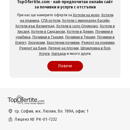
TopOfertite.com - най-предпочитан онлайн сайт
за почивки и услуги с отстъпки
При нас ще намерите оферти за
Хотели на море
,
Хотели
на планина
,
СПА хотели
,
Хотели с минерален басейн
,
Хотели във Велинград
,
Хотели в село Огняново
,
Хотели в
Хисаря
,
Хотели в Сандански
,
Хотели в Девин
,
Почивки в
чужбина
,
Почивки в Гърция
,
Почивки в Турция
,
Почивки в
Египет
,
Екскурзии
,
Екзотични почивки
,
Ремонт на покриви
,
Ремонт на баня
,
Лепене на плочки
,
Шпакловка и боя
,
Услуги
,
Награди
и много други.
Повече
гр. София, жк. Люлин, бл. 789А, офис 1
Лиценз №
РК-01-7232