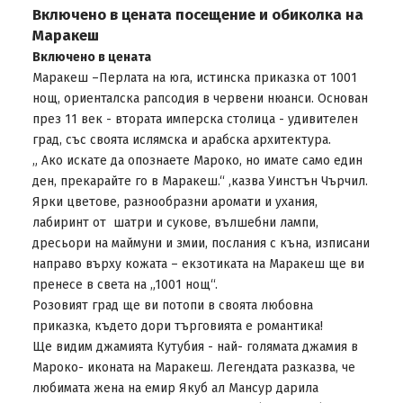
Включено в цената посещение и обиколка на
Маракеш
Включено в цената
Маракеш –Перлата на юга, истинска приказка от 1001
нощ, ориенталска рапсодия в червени нюанси. Основан
през 11 век - втората имперска столица - удивителен
град, със своята ислямска и арабска архитектура.
„ Ако искате да опознаете Мароко, но имате само един
ден, прекарайте го в Маракеш.“ ,казва Уинстън Чърчил.
Ярки цветове, разнообразни аромати и ухания,
лабиринт от шатри и сукове, вълшебни лампи,
дресьори на маймуни и змии, послания с къна, изписани
направо върху кожата – екзотиката на Маракеш ще ви
пренесе в света на „1001 нощ“.
Розовият град ще ви потопи в своята любовна
приказка, където дори търговията е романтика!
Ще видим джамията Кутубия - най- голямата джамия в
Мароко- иконата на Маракеш. Легендата разказва, че
любимата жена на емир Якуб ал Мансур дарила