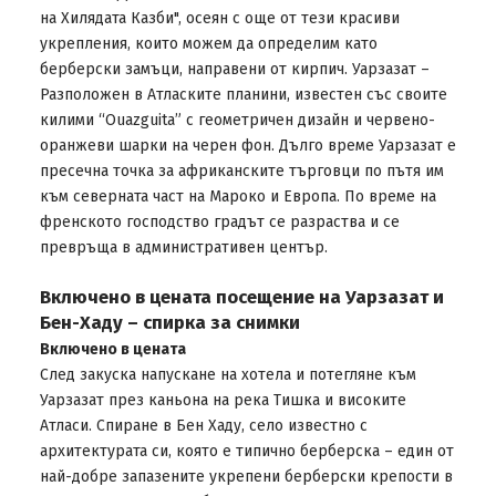
на Хилядата Казби", осеян с още от тези красиви
укрепления, които можем да определим като
берберски замъци, направени от кирпич. Уарзазат –
Разположен в Атласките планини, известен със своите
килими “Ouazguita” с геометричен дизайн и червено-
оранжеви шарки на черен фон. Дълго време Уарзазат е
пресечна точка за африканските търговци по пътя им
към северната част на Мароко и Европа. По време на
френското господство градът се разраства и се
превръща в административен център.
Включено в цената посещение на Уарзазат и
Бен-Хаду – спирка за снимки
Включено в цената
След закуска напускане на хотела и потегляне към
Уарзазат през каньона на река Тишка и високите
Атласи. Спиране в Бен Хаду, село известно с
архитектурата си, която е типично берберска – един от
най-добре запазените укрепени берберски крепости в