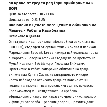
за крака от среден ред (при прибиране RAK-
SOF)
Цена за възрастен 10.23 EUR
Цена за дете 10.23 EUR
Включено в цената посещение и обиколка на
Мекнес + Рабат и Казабланка
Включено в цената
Отпътуване към приказния Мекнес (под закрилата на
ЮНЕСКО), създаден от султан Мулай Исмаил и наричан
Мароканския Версай. Там се намира най-голямата порта
в Мароко и Северна Африка създадена по времето на
Мулай Исмаил - Баб Мансур. Площада Ел Хедим.
Пристигане в Рабат, панорамна обиколка на града,
включваща Кулата Хасан, незавършеното минаре,
което наблюдава отвисоко града от повече от 800
години и мавзолеят на мароканския султан, по-късно
крал Мохамед V – изяществото на арабско-
африканското изкуство, изразено чрез оникс, мрамор
и фина дърворезба; Кралския дворец – разглеждане