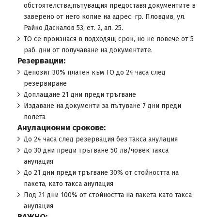
обстоятелства,пътуващия предоставя документите в
заверено от него копие на адрес: гр. Пловдив, ул.
Райко Даскалов 53, ет. 2, ап. 25.
ТО се произнася в подходящ срок, но не повече от 5
раб. дни от получаване на документите.
Резервации:
Депозит 30% платен към TO до 24 часа след
резервиране
Доплащане 21 дни преди тръгване
Издаване на документи за пътуване 7 дни преди
полета
Анулационни срокове:
До 24 часа след резервация без такса анулация
До 30 дни преди тръгване 50 лв/човек такса
анулация
До 21 дни преди тръгване 30% от стойността на
пакета, като такса анулация
Под 21 дни 100% от стойността на пакета като такса
анулация
ВАЖНО: