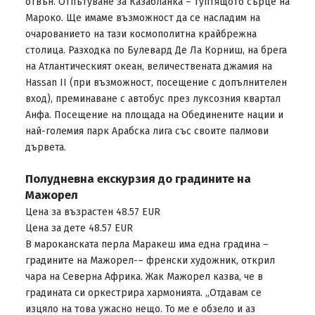
отвън. Отпътуване за Казабланка – туптящото сърце на
Мароко. Ще имаме възможност да се насладим на
очарованието на тази космополитна крайбрежна
столица. Разходка по Булевард Де Ла Корниш, на брега
на Атлантическият океан, величествената джамия на
Hassan II (при възможност, посещение с допълнителен
вход), преминаване с автобус през луксозния квартал
Анфа. Посещение на площада на Обединените нации и
най-големия парк Арабска лига със своите палмови
дървета.
Полудневна екскурзия до градините на
Мажорел
Цена за възрастен 48.57 EUR
Цена за дете 48.57 EUR
В мароканската перла Маракеш има една градина –
градините на Мажорел-– френски художник, открил
чара на Северна Африка. Жак Мажорел казва, че в
градината си оркестрира хармонията. „Отдавам се
изцяло на това ужасно нещо. То ме е обзело и аз