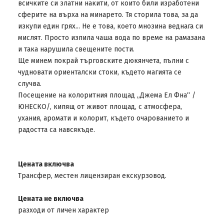
всичките си златни накити, от които били изработени
сферите на върха на минарeто. Тя сторила това, за да
изкупи един грях... Не е това, което мнозина веднага си
мислят. Просто изпила чаша вода по време на рамазана
и така нарушила свещените пости.
Ще минем покрай търговските дюкянчета, пълни с
чудновати ориенталски стоки, където магията се
случва.
Посещение на колоритния площад „Джема Ел Фна“ /
ЮНЕСКО/, кипящ от живот площад, с атмосфера,
ухания, аромати и колорит, където очарованието и
радостта са навсякъде.
Цената включва
Трансфер, местен лицензиран екскурзовод.
Цената не включва
разходи от личен характер