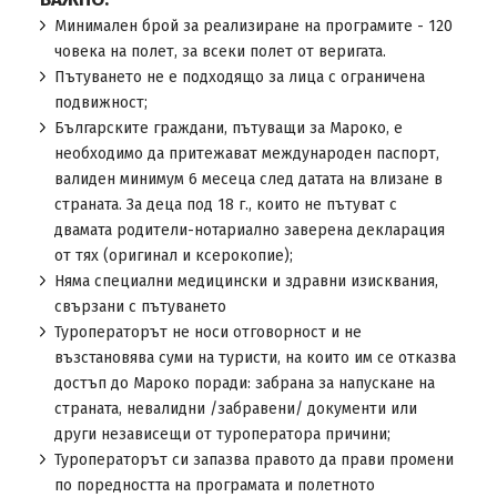
Минимален брой за реализиране на програмите - 120
човека на полет, за всеки полет от веригата.
Пътуването не е подходящо за лица с ограничена
подвижност;
Българските граждани, пътуващи за Мароко, е
необходимо да притежават международен паспорт,
валиден минимум 6 месеца след датата на влизане в
страната. За деца под 18 г., които не пътуват с
двамата родители-нотариално заверена декларация
от тях (оригинал и ксерокопие);
Няма специални медицински и здравни изисквания,
свързани с пътуването
Туроператорът не носи отговорност и не
възстановява суми на туристи, на които им се отказва
достъп до Мароко поради: забрана за напускане на
страната, невалидни /забравени/ документи или
други независещи от туроператора причини;
Туроператорът си запазва правото да прави промени
по поредността на програмата и полетното