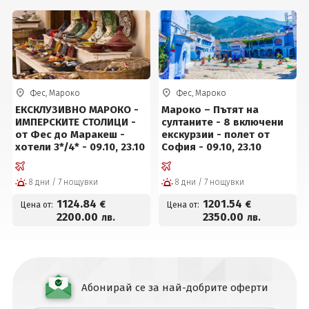
Фес, Мароко
Фес, Мароко
ЕКСКЛУЗИВНО МАРОКО -
Мароко – Пътят на
ИМПЕРСКИТЕ СТОЛИЦИ -
султаните - 8 включени
от Фес до Маракеш -
екскурзии - полет от
хотели 3*/4* - 09.10, 23.10
София - 09.10, 23.10
8 дни / 7 нощувки
8 дни / 7 нощувки
1124
.84
1201
.54
€
€
Цена от:
Цена от:
2200
.00
2350
.00
лв.
лв.
Абонирай се за най-добрите оферти