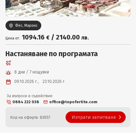
Вход
Фес, Мароко
1094
.16
/
2140
.00
€
лв.
Цена от:
Настаняване по програмата
8 дни / 7 нощувки
09.10.2026 г.,
23.10.2026 г.
За въпроси и съдействие
0884 222 038
office@topofertite.com
Изпрати запитване
Код на оферта: 83857