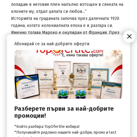
попадам в неговия плен напълно изтощен в сянката на
клоните му, отдал цялата си любов...”
Историята на градината започва през далечната 1920
година, когато колониалната епоха е в разгара си.
Именно тогава Мароко е окупиран от Франция. През
същата тази година в Маракеш се заселва виден
Абонирай се за най-добрите оферти
френски художник – Жак Мажорел. Той купува
градината с идеалната цел да й вдъхне нов живот. И
успява - бързи поточета, водни лилии и лотоси,
чуруликащи птици, шумулене на листа, розово ухание
във въздуха,у дивително живи и искрящи цветове
наоколо.
Днес Жак Мажорел е позабравен от историята, но
градината - точно обратното, благодарение на едно
голямо име в света на висшата мода - Ив Сен Лоран.
Разберете първи за най-добрите
Именно на прочутият дизайнер дължим това прекрасно
промоции!
малко късче от рая. Той поема стопанисването на
градината през 1980 г., обогатява я, не позволява да
*Който разбира TopOfertite избира!
затъне в забвение. По-късно в градината е построен и
*Получавайте редовно нашите най-добри, промо и last