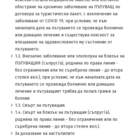
обостряне на хронично заболяване на ПЪТУВАЩ по
договора за туристически пакет, с изключение на
заболяване от COVID 19, при условие, че към
началната дата на пътуването се провежда болнично
или домашно лечение и съществува опасност за
влошаване на здравословното му състояние от
пътуването.
1.2. Внезапно заболяване или злополука на близък на
ПЪТУВАЩИЯ (съпруг/а), роднина по права линия -
без ограничения или по съребрена линия - до втора
степен вкл.), при условие, че към началната дата на
пътуването се провежда болнично или домашно
лечение и пътуващият трябва да полага грижи за
болния.
1.3. Смърт на пътуващия.
1.4. Смърт на близък на пътуващия (съпруг/а),
роднина по права линия - без ограничения или по
съребрена линия - до втора степен вкл.).
За доказване на настъпилите