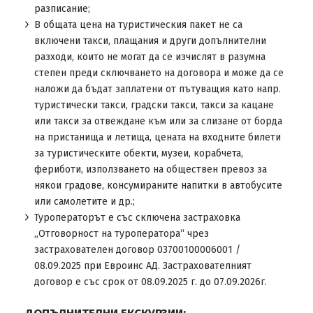
разписание;
В общата цена на туристическия пакет не са
включени такси, плащания и други допълнителни
разходи, които не могат да се изчислят в разумна
степен преди сключването на договора и може да се
наложи да бъдат заплатени от пътуващия като напр.
туристически такси, градски такси, такси за кацане
или такси за отвеждане към или за слизане от борда
на пристанища и летища, цената на входните билети
за туристическите обекти, музеи, корабчета,
фериботи, използването на обществен превоз за
някои градове, консумираните напитки в автобусите
или самолетите и др.;
Туроператорът е със сключена застраховка
„Отговорност на туроператора“ чрез
застрахователен договор 03700100006001 /
08.09.2025 при Евроинс АД. Застрахователният
договор е със срок от 08.09.2025 г. до 07.09.2026г.