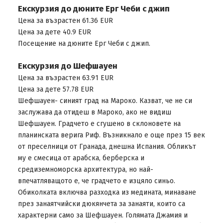
Eкскурзия до дюните Ерг Чеби с джип
Цена за възрастен 61.36 EUR
Цена за дете 40.9 EUR
Посещение на дюните Ерг Чеби с джип.
Екскурзия до Шефшауен
Цена за възрастен 63.91 EUR
Цена за дете 57.78 EUR
Шефшауен- синият град на Мароко. Казват, че не си
заслужава да отидеш в Мароко, ако не видиш
Шефшауен. Градчето е сгушено в склоновете на
планинската верига Риф. Възникнало е още през 15 век
от преселници от Гранада, днешна Испания. Обликът
му е смесица от арабска, берберска и
средиземноморска архитектура, но най-
впечатляващото е, че градчето е изцяло синьо.
Обиколката включва разходка из медината, минаване
през занаятчийски дюкянчета за занаяти, които са
характерни само за Шефшауен. Голямата Джамия и