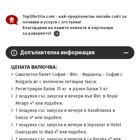
TopOfertite.com - най-предпочитан онлайн сайт за
почивки и услуги с отстъпки!
Благодарим на нашите клиенти и партньори
за доверието!
Допълнителна информация
ЦЕНАТА ВКЛЮЧВА:
Самолетен билет София - Фес - Маракеш - София с
Bulgaria air с включени летищни такси;
Регистриран багаж 15 кг. и ръчен багаж 5 кг;
2 нощувки със закуски и вечери във Фес в Royal
Mirage 4* или подобен;
1 нощувка със закуски и вечеря в Казабланка в
Suisse 4* или подобен;
1 нощувка със закуска и вечеря в Уарзазат в Hotel
Ouarzazate le Riad 4* или подобен;
1 нощувка със закуска и вечеря в La Baraka 4* или