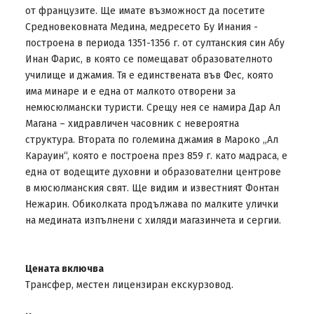
от французите. Ще имате възможност да посетите
Средновековната Медина, медресето Бу Инания -
построена в периода 1351-1356 г. от султанския син Абу
Инан Фарис, в която се помещават образователното
училище и джамия. Тя е единствената във Фес, която
има минаре и е една от малкото отворени за
немюсюлмански туристи. Срещу нея се намира Дар Ал
Магана – хидравличен часовник с невероятна
структура. Втората по големина джамия в Мароко „Ал
Карауин“, която е построена през 859 г. като мадраса, е
една от водещите духовни и образователни центрове
в мюсюлманския свят. Ще видим и известният Фонтан
Нежарин. Обиколката продължава по малките улички
на медината изпълнени с хиляди магазинчета и сергии.
Цената включва
Трансфер, местен лицензиран екскурзовод.