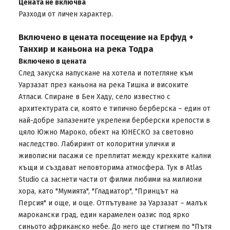
Цената не включва
Разходи от личен характер.
Включено в цената посещение на Ерфуд +
Танхир и каньона на река Тодра
Включено в цената
След закуска напускане на хотела и потегляне към
Уарзазат през каньона на река Тишка и високите
Атласи. Спиране в Бен Хаду, село известно с
архитектурата си, която е типично берберска – един от
най-добре запазените укрепени берберски крепости в
цяло Южно Мароко, обект на ЮНЕСКО за световно
наследство. Лабиринт от колоритни улички и
живописни пасажи се преплитат между крехките кални
къщи и създават неповторима атмосфера. Тук в Atlas
Studio са заснети части от филми любими на милиони
хора, като "Мумията", "Гладиатор", "Принцът на
Персия" и още, и още. Отпътуване за Уарзазат – малък
марокански град, един карамелен оазис под ярко
синьото африканско небе. До него ще стигнем по "Пътя