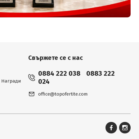
Свържете се с нас
0884 222 038
0883 222
024
 - Награди
office@topofertite.com