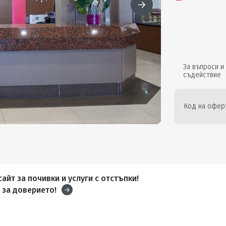
За въпроси и
съдействие
Код на офер
айт за почивки и услуги с отстъпки!
и
за доверието!