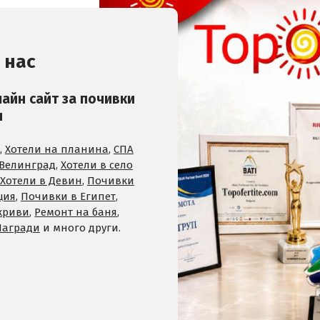
 нас
лайн сайт за почивки
и
,
Хотели на планина
,
СПА
 Велинград
,
Хотели в село
Хотели в Девин
,
Почивки
ция
,
Почивки в Египет
,
криви
,
Ремонт на баня
,
Награди
и много други.