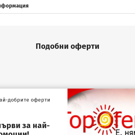
нформация
Подобни оферти
най-добрите оферти
първи за най-
омоции!