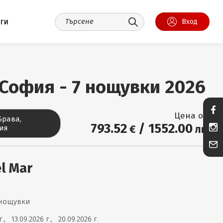
уги
Вход
 София - 7 нощувки 2026
Цена от:
Брава,
793
.52
/
1552
.00
€
лв.
ия
el Mar
 нощувки
 г.,
13.09.2026 г.,
20.09.2026 г.