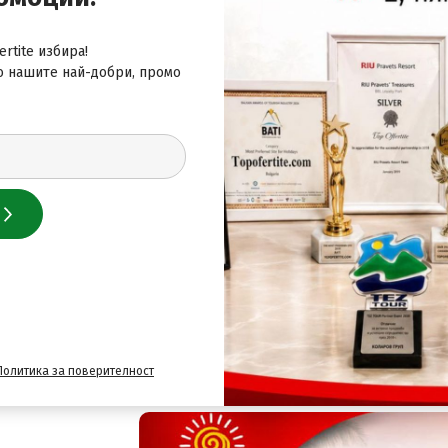
rtite избира!
о нашите най-добри, промо
 за най-добрите оферти
Политика за поверителност