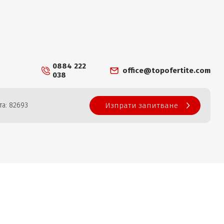
0884 222
office@topofertite.com
038
та: 82693
Изпрати запитване