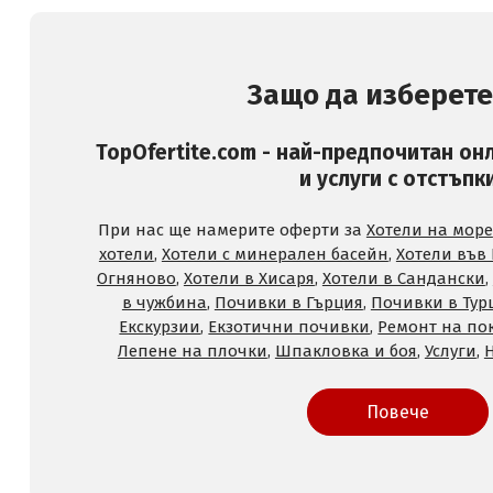
Защо да изберете
TopOfertite.com - най-предпочитан он
и услуги с отстъпк
При нас ще намерите оферти за
Хотели на море
хотели
,
Хотели с минерален басейн
,
Хотели във
Огняново
,
Хотели в Хисаря
,
Хотели в Сандански
,
в чужбина
,
Почивки в Гърция
,
Почивки в Тур
Екскурзии
,
Екзотични почивки
,
Ремонт на по
Лепене на плочки
,
Шпакловка и боя
,
Услуги
,
Повече