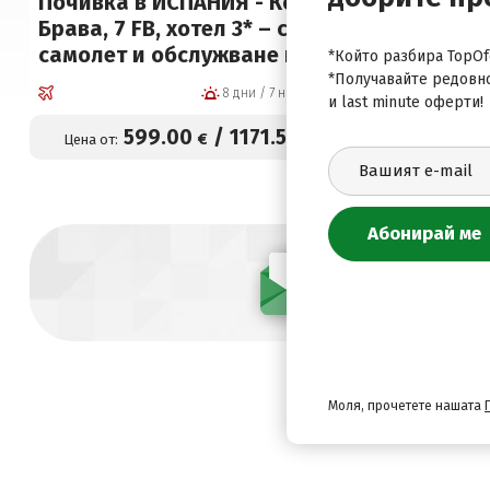
Почивка в ИСПАНИЯ - Коста
Брава, 7 FB, хотел 3* – със
самолет и обслужване на
*Който разбира TopOfe
български език!
*Получавайте редовн
8 дни / 7 нощувки
и last minute оферти!
Гарантирани места!
599
.00
/
1171
.54
€
лв.
Цена от:
Абонирай се
Моля, прочетете нашата