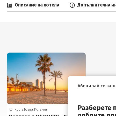
Описание на хотела
Допълнителна и
Абонирай се за 
Разберете 
Коста Брава, Испания
добрите пр