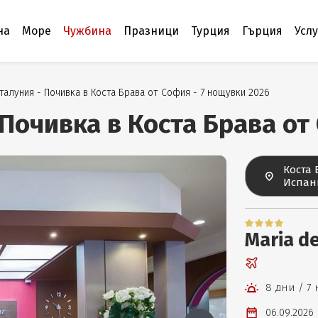
на
Море
Чужбина
Празници
Турция
Гърция
Усл
талуния - Почивка в Коста Брава от София - 7 нощувки 2026
 Почивка в Коста Брава от
Коста 
Испан
Maria d
8 дни / 7
06.09.2026