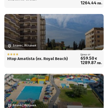
1264
.44
лв.
Бланес, Испания
Цена от
659
.50
Htop Amatista (ex. Royal Beach)
€
1289
.87
лв.
Бланес, Испания