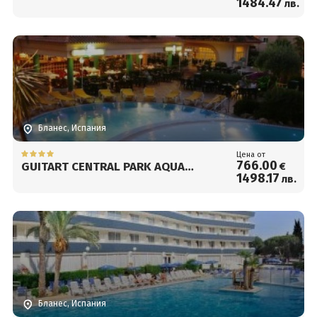
1484
.47
лв.
Бланес, Испания
Цена от
766
.00
GUITART CENTRAL PARK AQUA
€
1498
.17
лв.
RESORT
Бланес, Испания