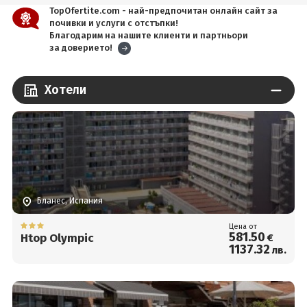
TopOfertite.com - най-предпочитан онлайн сайт за
почивки и услуги с отстъпки!
Благодарим на нашите клиенти и партньори
за доверието!
Хотели
Бланес, Испания
Цена от
581
.50
Htop Olympic
€
1137
.32
лв.