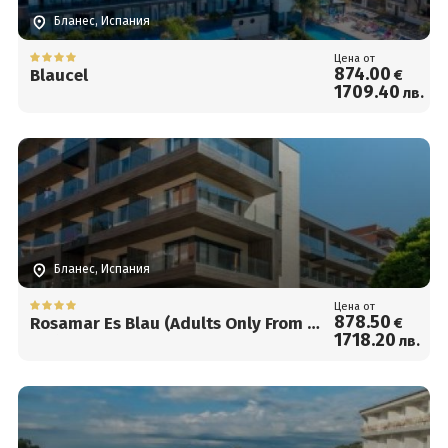
Бланес, Испания
Цена от
874
.00
Blaucel
€
1709
.40
лв.
Бланес, Испания
Цена от
878
.50
Rosamar Es Blau (Adults Only From 21
€
1718
.20
лв.
y.o.)