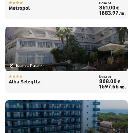
Цена от
861
.00
Metropol
€
1683
.97
лв.
Бланес, Испания
Цена от
868
.00
Alba Seleqtta
€
1697
.66
лв.