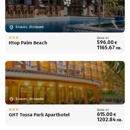
Бланес, Испания
Цена от
596
.00
Htop Palm Beach
€
1165
.67
лв.
Бланес, Испания
Цена от
615
.00
GHT Tossa Park Aparthotel
€
1202
.84
лв.