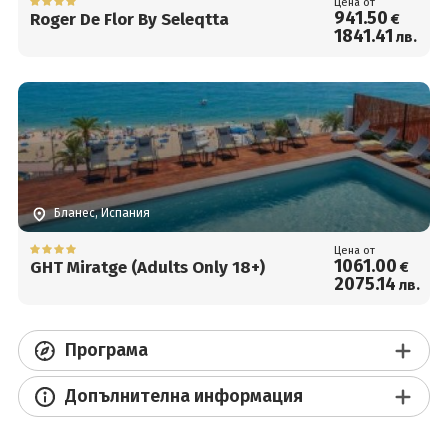
Цена от
941
.50
Roger De Flor By Seleqtta
€
1841
.41
лв.
Бланес, Испания
Цена от
1061
.00
GHT Miratge (Adults Only 18+)
€
2075
.14
лв.
Програма
Допълнителна информация