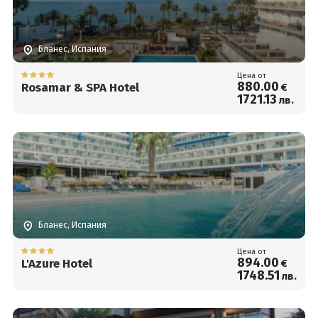
Бланес, Испания
Цена от
880
.00
Rosamar & SPA Hotel
€
1721
.13
лв.
Бланес, Испания
Цена от
894
.00
L'Azure Hotel
€
1748
.51
лв.