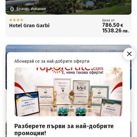
Бланес, Испания
Цена от
786
.50
Hotel Gran Garbi
€
1538
.26
лв.
Абонирай се за най-добрите оферти
Бланес, Испания
Цена от
799
.00
CHECK IN DWO LES PALMERES
€
1562
.71
лв.
Разберете първи за най-добрите
промоции!