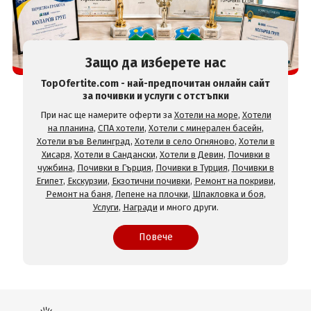
Защо да изберете нас
TopOfertite.com - най-предпочитан онлайн сайт
за почивки и услуги с отстъпки
При нас ще намерите оферти за
Хотели на море
,
Хотели
на планина
,
СПА хотели
,
Хотели с минерален басейн
,
Хотели във Велинград
,
Хотели в село Огняново
,
Хотели в
Хисаря
,
Хотели в Сандански
,
Хотели в Девин
,
Почивки в
чужбина
,
Почивки в Гърция
,
Почивки в Турция
,
Почивки в
Египет
,
Екскурзии
,
Екзотични почивки
,
Ремонт на покриви
,
Ремонт на баня
,
Лепене на плочки
,
Шпакловка и боя
,
Услуги
,
Награди
и много други.
Повече