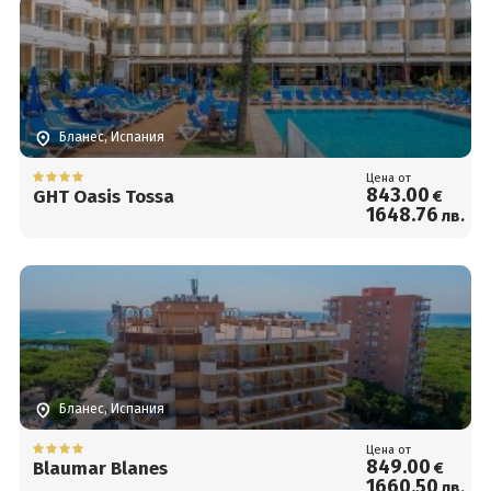
Бланес, Испания
Цена от
843
.00
GHT Oasis Tossa
€
1648
.76
лв.
Бланес, Испания
Цена от
849
.00
Blaumar Blanes
€
1660
.50
лв.