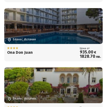
Бланес, Испания
Цена от
935
.00
Ona Don Juan
€
1828
.70
лв.
Бланес, Испания