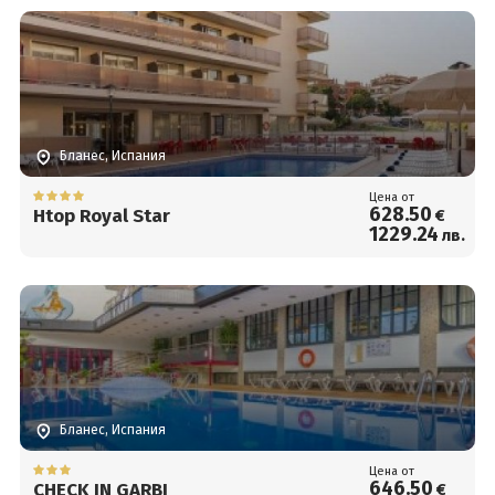
Бланес, Испания
Цена от
628
.50
Htop Royal Star
€
1229
.24
лв.
Бланес, Испания
Цена от
646
.50
CHECK IN GARBI
€