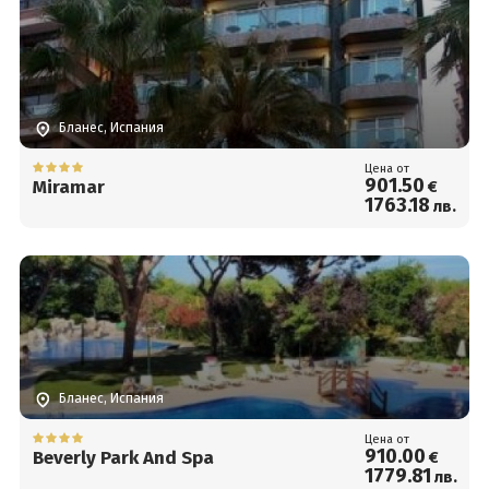
Бланес, Испания
Цена от
901
.50
Miramar
€
1763
.18
лв.
Бланес, Испания
Цена от
910
.00
Beverly Park And Spa
€
1779
.81
лв.