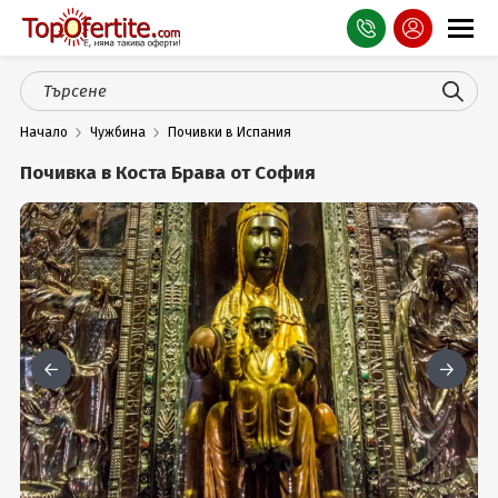
Оферти
Начало
Чужбина
Почивки в Испания
СПА
Почивка в Коста Брава от София
Планина
Море
Чужбина
Празници
Турция
Гърция
Услуги