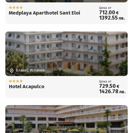
Цена от
712
.00
Medplaya Aparthotel Sant Eloi
€
1392
.55
лв.
Бланес, Испания
Цена от
729
.50
Hotel Acapulco
€
1426
.78
лв.