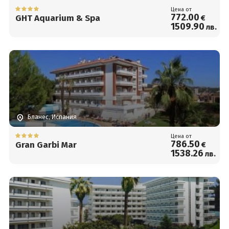
Цена от
772
.00
GHT Aquarium & Spa
€
1509
.90
лв.
Бланес, Испания
Цена от
786
.50
Gran Garbi Mar
€
1538
.26
лв.