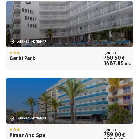
Бланес, Испания
Цена от
750
.50
Garbi Park
€
1467
.85
лв.
Бланес, Испания
Цена от
759
.00
Pimar And Spa
€