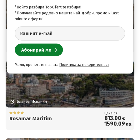
*Който разбира TopOfertite избира!
*Получавайте редовно нашите най-добри, промо и last
minute оферти!
Бланес, Испания
Цена от
801
.00
Best Lloret Splash
€
1566
.62
лв.
Моля, прочетете нашата
Политика за поверителност
Бланес, Испания
Цена от
813
.00
Rosamar Maritim
€
1590
.09
лв.