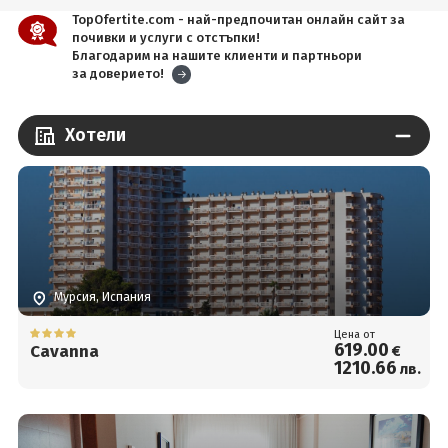
TopOfertite.com - най-предпочитан онлайн сайт за
почивки и услуги с отстъпки!
Благодарим на нашите клиенти и партньори
за доверието!
Хотели
Мурсия, Испания
Цена от
619
.00
Cavanna
€
1210
.66
лв.