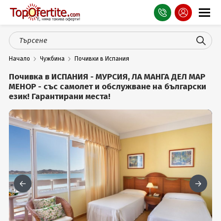
Оферти
Начало
Чужбина
Почивки в Испания
СПА
Почивка в ИСПАНИЯ - МУРСИЯ, ЛА МАНГА ДЕЛ МАР
Планина
МЕНОР - със самолет и обслужване на български
език! Гарантирани места!
Море
Чужбина
Празници
Турция
Гърция
Услуги