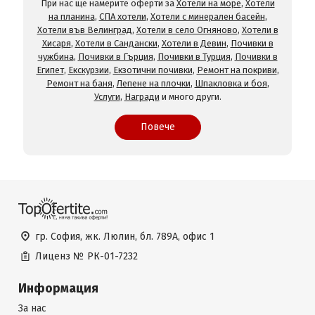
При нас ще намерите оферти за
Хотели на море
,
Хотели
на планина
,
СПА хотели
,
Хотели с минерален басейн
,
Хотели във Велинград
,
Хотели в село Огняново
,
Хотели в
Хисаря
,
Хотели в Сандански
,
Хотели в Девин
,
Почивки в
чужбина
,
Почивки в Гърция
,
Почивки в Турция
,
Почивки в
Египет
,
Екскурзии
,
Екзотични почивки
,
Ремонт на покриви
,
Ремонт на баня
,
Лепене на плочки
,
Шпакловка и боя
,
Услуги
,
Награди
и много други.
Повече
гр. София, жк. Люлин, бл. 789А, офис 1
Лиценз №
РК-01-7232
Информация
За нас