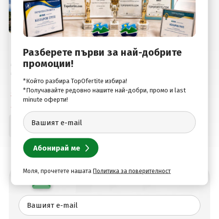
Мурсия, Испания
Разберете първи за най-добрите
Почивка в ИСПАНИЯ -
промоции!
МУРСИЯ, ЛА МАНГА ДЕЛ
МАР МЕНОР - Специална
ваканционна програма
*Който разбира TopOfertite избира!
за туристи над 55 години
*Получавайте редовно нашите най-добри, промо и last
Самолет
& приятели!
minute оферти!
8 дни / 7 нощувки
594
.00
€
Цена от:
1161
.76
лв.
Моля, прочетете нашата
Политика за поверителност
Абонирай се за най-добрите оферти