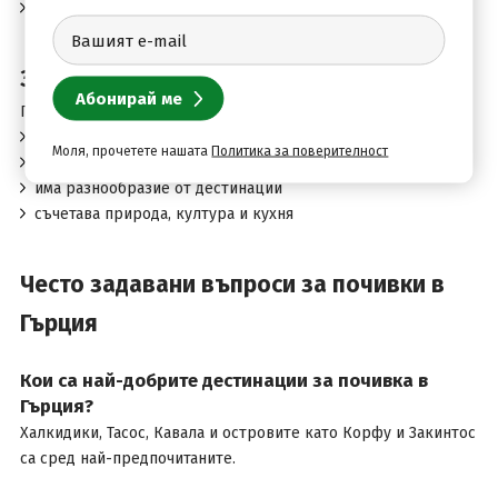
извън пиковия сезон
Защо да избереш почивка в Гърция?
Гърция е толкова популярна, защото:
е близо до България
Моля, прочетете нашата
Политика за поверителност
предлага невероятни плажове
има разнообразие от дестинации
съчетава природа, култура и кухня
Често задавани въпроси за почивки в
Гърция
Кои са най-добрите дестинации за почивка в
Гърция?
Халкидики, Тасос, Кавала и островите като Корфу и Закинтос
са сред най-предпочитаните.