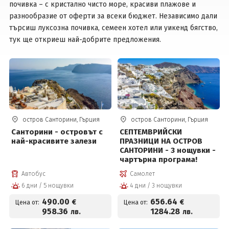
почивка – с кристално чисто море, красиви плажове и
разнообразие от оферти за всеки бюджет. Независимо дали
Вход
търсиш луксозна почивка, семеен хотел или уикенд бягство,
тук ще откриеш най-добрите предложения.
остров Санторини, Гърция
остров Санторини, Гърция
Санторини - островът с
СЕПТЕМВРИЙСКИ
най-красивите залези
ПРАЗНИЦИ НА ОСТРОВ
САНТОРИНИ - 3 нощувки -
чартърна програма!
Автобус
Самолет
6 дни / 5 нощувки
4 дни / 3 нощувки
490
.00
656
.64
€
€
Цена от:
Цена от:
958
.36
1284
.28
лв.
лв.