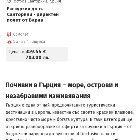
остров Санторини, Гърция
Екскурзия до о.
Санторини - директен
полет от Варна
Самолет
5 дни / 4 нощувки
359
.44
€
Цена от:
703
.00
лв.
Почивки в Гърция – море, острови и
незабравими изживявания
Гърция
е една от най-предпочитаните туристически
дестинации в Европа, известна със своите красиви плажове,
кристално чисто море и богата култура. В тази категория ще
откриеш разнообразие от оферти за почивки в Гърция – от
бюджетни варианти до луксозни all inclusive пакети.