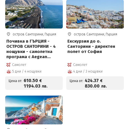
остров Санторини, Гърция
остров Санторини, Гърция
Почивка в ГЪРЦИЯ -
Екскурзия до о.
ОСТРОВ САНТОРИНИ - 4
Санторини - директен
нощувки - самолетна
полет от София
програма с Aegean
Airlines!
Самолет
Самолет
5 дни / 4 нощувки
4 дни / 3 нощувки
610
.50
424
.37
€
€
Цена от:
Цена от:
1194
.03
830
.00
лв.
лв.