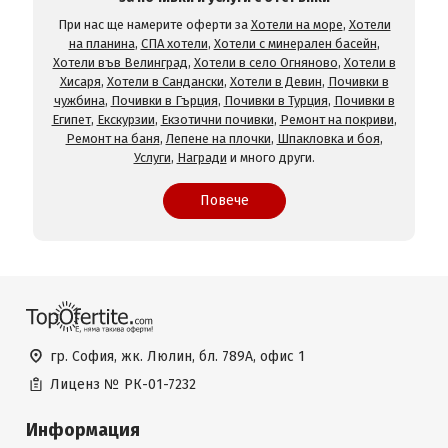
При нас ще намерите оферти за
Хотели на море
,
Хотели
на планина
,
СПА хотели
,
Хотели с минерален басейн
,
Хотели във Велинград
,
Хотели в село Огняново
,
Хотели в
Хисаря
,
Хотели в Сандански
,
Хотели в Девин
,
Почивки в
чужбина
,
Почивки в Гърция
,
Почивки в Турция
,
Почивки в
Египет
,
Екскурзии
,
Екзотични почивки
,
Ремонт на покриви
,
Ремонт на баня
,
Лепене на плочки
,
Шпакловка и боя
,
Услуги
,
Награди
и много други.
Повече
гр. София, жк. Люлин, бл. 789А, офис 1
Лиценз №
РК-01-7232
Информация