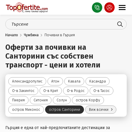
Оферти
Начало
Чужбина
Почивки в Гърция
СПА
Оферти за почивки на
Планина
Санторини със собствен
Море
транспорт - цени и хотели
Чужбина
Александропулис
Атон
Кавала
Касандра
Празници
О-в Закинтос
О-в Крит
О-в Родос
О-в Тасос
Пиерия
Ситония
Солун
остров Корфу
Турция
остров Миконос
остров Санторини
Виж всички
Гърция
Гърция е една от най-предпочитаните дестинации за
Услуги