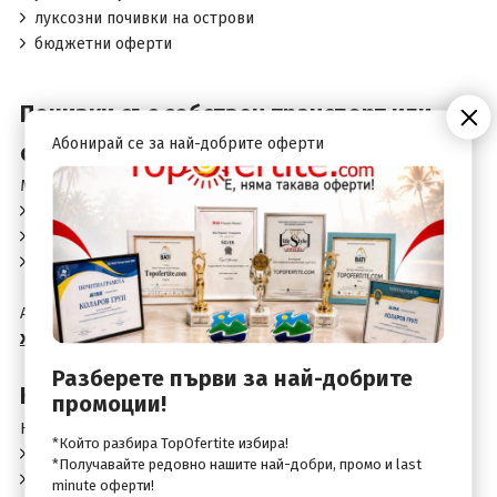
луксозни почивки на острови
бюджетни оферти
Почивки със собствен транспорт или
Абонирай се за най-добрите оферти
организирани?
Можеш да избереш между:
почивки със собствен транспорт (най-гъвкавият вариант)
организирани пакети с транспорт
самолетни почивки до острови
Ако предпочиташ самостоятелно пътуване, виж всички
хотели в Гърция със собствен транспорт
Разберете първи за най-добрите
Кога са най-добрите оферти?
промоции!
Най-изгодните почивки в Гърция се намират при:
*Който разбира TopOfertite избира!
ранни записвания
*Получавайте редовно нашите най-добри, промо и last
last minute оферти
minute оферти!