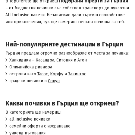
подбрани
оферти за Гърция
В TopOfertite ще откриеш
– от бюджетни почивки със собствен транспорт до луксозни
All Inclusive пакети. Независимо дали търсиш спокойствие
или приключения, тук ще намериш точната почивка за теб.
Най-популярните дестинации в Гърция
Гърция предлага огромно разнообразие от места за почивка:
Халкидики –
Касандра
,
Ситония
и
Атон
Олимпийска ривиера
острови като
Тасос
,
Корфу
и
Закинтос
градски почивки в
Солун
Какви почивки в Гърция ще откриеш?
В категорията ще намериш:
all inclusive почивки
семейни оферти с изхранване
уикенд пътувания