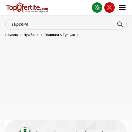
Оферти
Начало
Чужбина
Почивки в Турция
СПА
Планина
Море
Чужбина
Празници
Турция
Гърция
Услуги