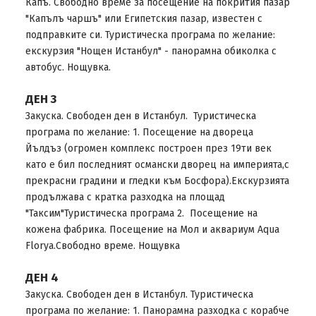
Капъ. Свободно време за посещение на покрития пазар
"Капълъ чаршъ" или Египетския пазар, известен с
подправките си. Туристическа програма по желание:
екскурзия "Нощен Истанбул" - панорамна обиколка с
автобус. Нощувка.
ДЕН 3
Закуска. Свободен ден в Истанбул. Туристическа
програма по желание: 1. Посещение на двореца
Йълдъз (огромен комплекс построен през 19ти век
като е бил последният османски дворец на империята,с
прекрасни градини и гледки към Босфора).Екскурзията
продължава с кратка разходка на площад
"Таксим"Туристическа програма 2. Посещение на
кожена фабрика. Посещение на Мол и аквариум Aqua
Florya.Свободно време. Нощувка
ДЕН 4
Закуска. Свободен ден в Истанбул. Туристическа
програма по желание: 1. Панорамна разходка с корабче