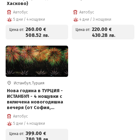
Хасково)
Автобус
Автобус
5 дни / 4 нощувки
4 дни / 3 нощувки
260
.00
220
.00
€
€
Цена от:
Цена от:
508
.52
430
.28
лв.
лв.
Истанбул, Турция
Нова година в ТУРЦИЯ -
ИСТАНБУЛ - 4 нощувки с
включена новогодишна
вечеря (от София,
Пловдив и Хасково)
Автобус
5 дни / 4 нощувки
399
.00
€
Цена от:
780
.38
лв.