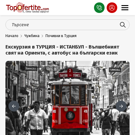
Оферти
Начало
Чужбина
Почивки в Турция
СПА
Екскурзия в ТУРЦИЯ - ИСТАНБУЛ - Вълшебният
Планина
свят на Ориента, с автобус на български език
Море
Чужбина
Празници
Турция
Гърция
Услуги