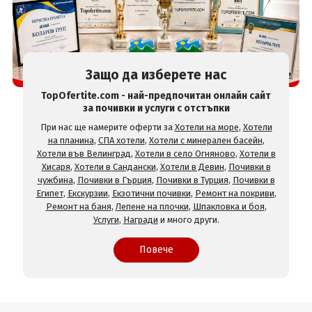
Защо да изберете нас
TopOfertite.com - най-предпочитан онлайн сайт
за почивки и услуги с отстъпки
При нас ще намерите оферти за
Хотели на море
,
Хотели
на планина
,
СПА хотели
,
Хотели с минерален басейн
,
Хотели във Велинград
,
Хотели в село Огняново
,
Хотели в
Хисаря
,
Хотели в Сандански
,
Хотели в Девин
,
Почивки в
чужбина
,
Почивки в Гърция
,
Почивки в Турция
,
Почивки в
Египет
,
Екскурзии
,
Екзотични почивки
,
Ремонт на покриви
,
Ремонт на баня
,
Лепене на плочки
,
Шпакловка и боя
,
Услуги
,
Награди
и много други.
Повече