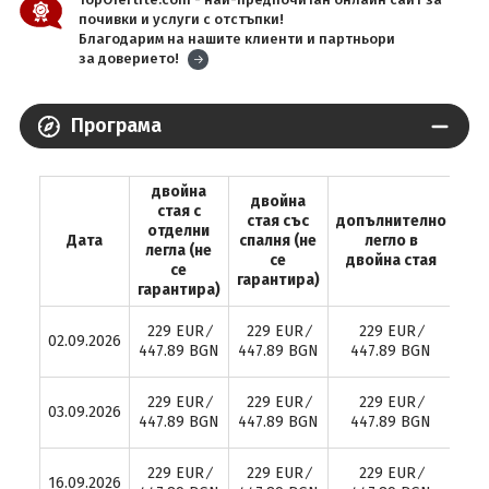
почивки и услуги с отстъпки!
Благодарим на нашите клиенти и партньори
за доверието!
Програма
двойна
двойна
стая с
стая със
допълнително
Ед
отделни
Дата
спалня (не
легло в
ст
легла (не
се
двойна стая
зап
се
гарантира)
гарантира)
33
229 EUR ∕
229 EUR ∕
229 EUR ∕
02.09.2026
6
447.89 BGN
447.89 BGN
447.89 BGN
33
229 EUR ∕
229 EUR ∕
229 EUR ∕
03.09.2026
6
447.89 BGN
447.89 BGN
447.89 BGN
33
229 EUR ∕
229 EUR ∕
229 EUR ∕
16.09.2026
6