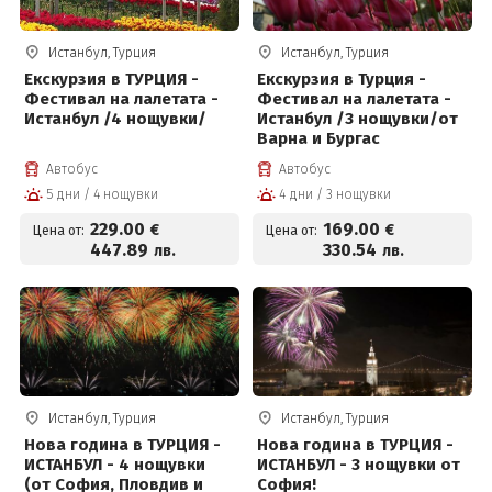
Истанбул, Турция
Истанбул, Турция
Екскурзия в ТУРЦИЯ -
Екскурзия в Турция -
Фестивал на лалетата -
Фестивал на лалетата -
Истанбул /4 нощувки/
Истанбул /3 нощувки/от
Варна и Бургас
Автобус
Автобус
5 дни / 4 нощувки
4 дни / 3 нощувки
229
.00
169
.00
€
€
Цена от:
Цена от:
447
.89
330
.54
лв.
лв.
Истанбул, Турция
Истанбул, Турция
Нова година в ТУРЦИЯ -
Нова година в ТУРЦИЯ -
ИСТАНБУЛ - 4 нощувки
ИСТАНБУЛ - 3 нощувки от
(от София, Пловдив и
София!