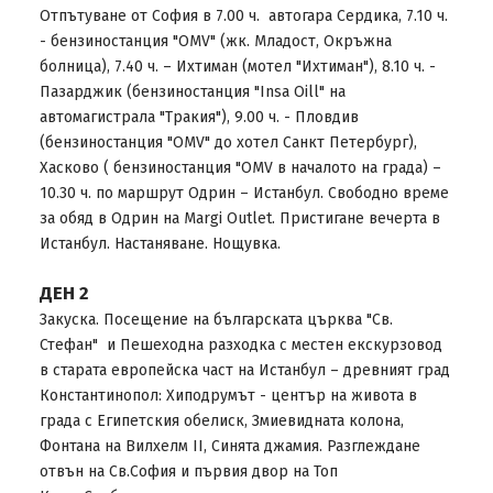
Отпътуване от София в 7.00 ч. автогара Сердика, 7.10 ч.
- бензиностанция "OMV" (жк. Младост, Окръжна
болница), 7.40 ч. – Ихтиман (мотел "Ихтиман"), 8.10 ч. -
Пазарджик (бензиностанция "Insa Oill" на
автомагистрала "Тракия"), 9.00 ч. - Пловдив
(бензиностанция "OMV" до хотел Санкт Петербург),
Хасково ( бензиностанция "OMV в началото на града) –
10.30 ч. по маршрут Одрин – Истанбул. Свободно време
за обяд в Одрин на Margi Outlet. Пристигане вечерта в
Истанбул. Настаняване. Нощувка.
ДЕН 2
Закуска. Посещение на българската църква "Св.
Стефан" и Пешеходна разходка с местен екскурзовод
в старата европейска част на Истанбул – древният град
Константинопол: Хиподрумът - център на живота в
града с Египетския обелиск, Змиевидната колона,
Фонтана на Вилхелм II, Синята джамия. Разглеждане
отвън на Св.София и първия двор на Топ