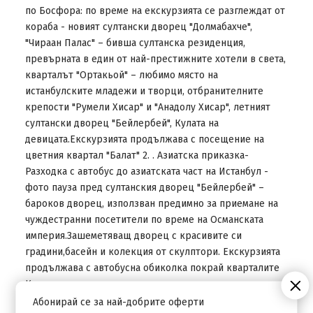
по Босфора: по време на екскурзията се разглеждат от
кораба - новият султански дворец "Долмабахче",
"Чираан Палас" – бивша султанска резиденция,
превърната в един от най-престижните хотели в света,
кварталът "Ортакьой" – любимо място на
истанбулските младежи и творци, отбранителните
крепости "Румели Хисар" и "Анадолу Хисар", летният
султански дворец "Бейлербей", Кулата на
девицата.Екскурзията продължава с посещение на
цветния квартал "Балат" 2. . Азиатска приказка-
Разходка с автобус до азиатската част на Истанбул -
фото пауза пред султанския дворец "Бейлербей" –
бароков дворец, използван предимно за приемане на
чуждестранни посетители по време на Османската
империя.Зашеметяващ дворец с красивите си
градини,басейн и колекция от скулптори. Екскурзията
продължава с автобусна обиколка покрай кварталите
Кузгунджук - известен със своите цветни
улички,кафенета,и къщи от турските сериали и района
Абонирай се за най-добрите оферти