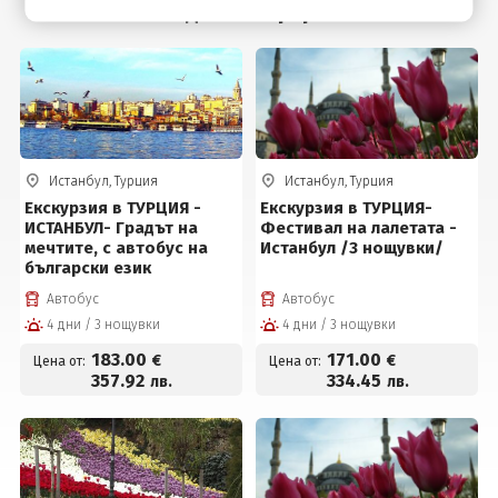
Подобни оферти
Истанбул, Турция
Истанбул, Турция
Екскурзия в ТУРЦИЯ -
Екскурзия в ТУРЦИЯ-
ИСТАНБУЛ- Градът на
Фестивал на лалетата -
мечтите, с автобус на
Истанбул /3 нощувки/
български език
Автобус
Автобус
4 дни / 3 нощувки
4 дни / 3 нощувки
183
.00
171
.00
€
€
Цена от:
Цена от:
357
.92
334
.45
лв.
лв.