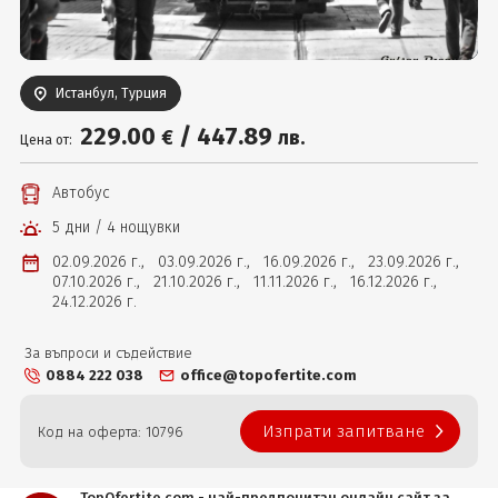
Вход
Истанбул, Турция
229
.00
/
447
.89
€
лв.
Цена от:
Автобус
5 дни / 4 нощувки
02.09.2026 г.,
03.09.2026 г.,
16.09.2026 г.,
23.09.2026 г.,
07.10.2026 г.,
21.10.2026 г.,
11.11.2026 г.,
16.12.2026 г.,
24.12.2026 г.
За въпроси и съдействие
0884 222 038
office@topofertite.com
Изпрати запитване
Код на оферта: 10796
TopOfertite.com - най-предпочитан онлайн сайт за