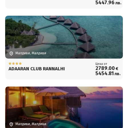
5447
.96
лв.
Малдиви, Малдиви
Цена от
2789
.00
ADAARAN CLUB RANNALHI
€
5454
.81
лв.
Малдиви, Малдиви