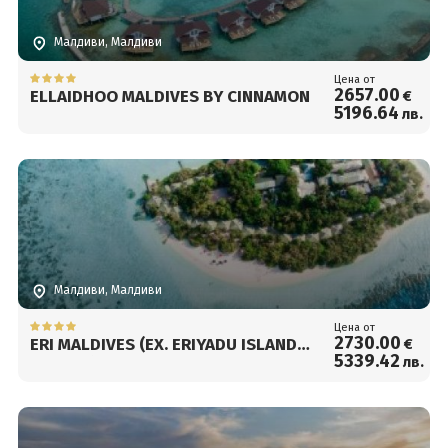
Малдиви, Малдиви
Цена от
2657
.00
ELLAIDHOO MALDIVES BY CINNAMON
€
5196
.64
лв.
Малдиви, Малдиви
Цена от
2730
.00
ERI MALDIVES (EX. ERIYADU ISLAND
€
5339
.42
лв.
RESORT)