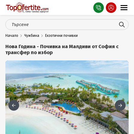
Оферти
Начало
Чужбина
Екзотични почивки
СПА
Нова Година - Почивка на Малдиви от София с
Планина
трансфер по избор
Море
Чужбина
Празници
Турция
Гърция
Услуги