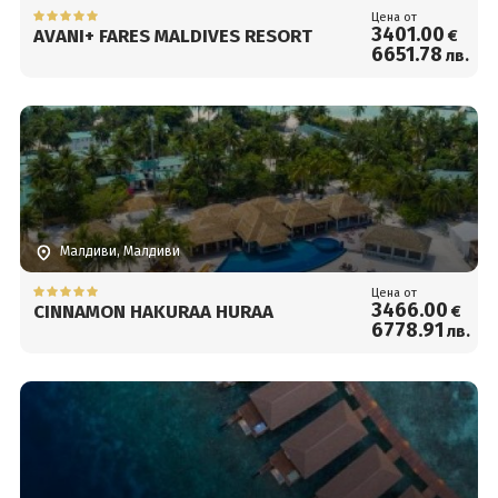
Цена от
3401
.00
AVANI+ FARES MALDIVES RESORT
€
6651
.78
лв.
Малдиви, Малдиви
Цена от
3466
.00
CINNAMON HAKURAA HURAA
€
6778
.91
лв.