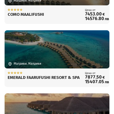
Малдиви, Малдиви
Цена от
7453
.00
COMO MAALIFUSHI
€
14576
.80
лв.
Малдиви, Малдиви
Цена от
7877
.50
EMERALD FAARUFUSHI RESORT & SPA
€
15407
.05
лв.