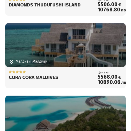
5506
.00
DIAMONDS THUDUFUSHI ISLAND
€
10768
.80
лв.
Малдиви, Малдиви
Цена от
5568
.00
CORA CORA MALDIVES
€
10890
.06
лв.