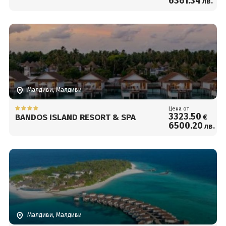
6361
.34
лв.
Малдиви, Малдиви
Цена от
3323
.50
BANDOS ISLAND RESORT & SPA
€
6500
.20
лв.
Малдиви, Малдиви