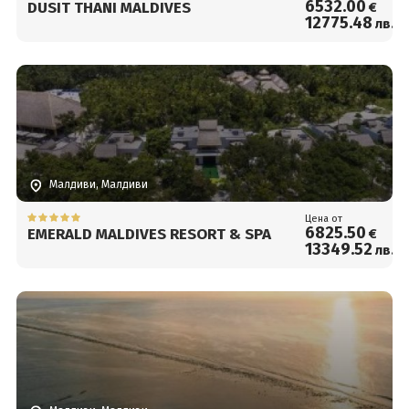
6532
.00
DUSIT THANI MALDIVES
€
12775
.48
лв.
Малдиви, Малдиви
Цена от
6825
.50
EMERALD MALDIVES RESORT & SPA
€
13349
.52
лв.