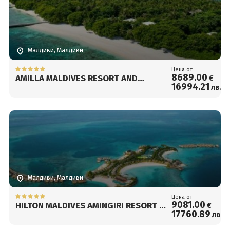
Малдиви, Малдиви
Цена от
8689
.00
AMILLA MALDIVES RESORT AND
€
16994
.21
лв.
RESIDENCES
Малдиви, Малдиви
Цена от
9081
.00
HILTON MALDIVES AMINGIRI RESORT &
€
17760
.89
лв.
SPA