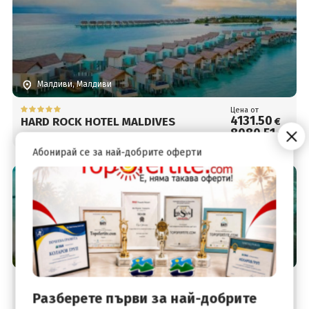
Малдиви, Малдиви
Цена от
4131
.50
HARD ROCK HOTEL MALDIVES
€
8080
.51
лв.
Абонирай се за най-добрите оферти
Малдиви, Малдиви
Цена от
4158
.50
COCOON MALDIVES
€
Разберете първи за най-добрите
8133
.32
лв.