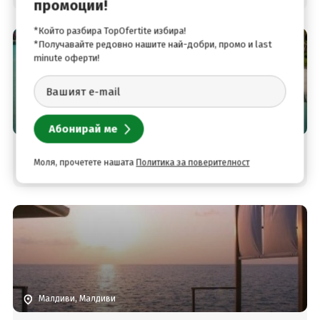
промоции!
*Който разбира TopOfertite избира!
*Получавайте редовно нашите най-добри, промо и last
minute оферти!
Малдиви, Малдиви
Цена от
4161
.00
FUSHIFARU MALDIVES
€
Моля, прочетете нашата
Политика за поверителност
8138
.21
лв.
Малдиви, Малдиви