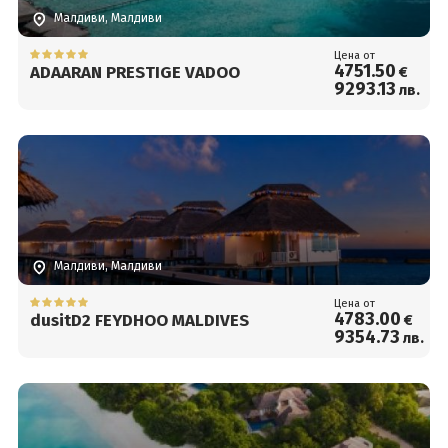
Малдиви, Малдиви
Цена от
4751
.50
ADAARAN PRESTIGE VADOO
€
9293
.13
лв.
Малдиви, Малдиви
Цена от
4783
.00
dusitD2 FEYDHOO MALDIVES
€
9354
.73
лв.