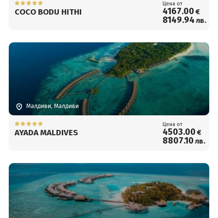
Цена от
4167
.00
COCO BODU HITHI
€
8149
.94
лв.
Малдиви, Малдиви
Цена от
4503
.00
AYADA MALDIVES
€
8807
.10
лв.