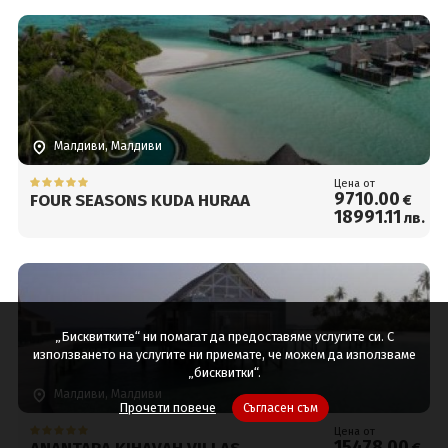
Малдиви, Малдиви
Цена от
9710
.00
FOUR SEASONS KUDA HURAA
€
18991
.11
лв.
„Бисквитките“ ни помагат да предоставяме услугите си. С
използването на услугите ни приемате, че можем да използваме
„бисквитки“.
Малдиви, Малдиви
Прочети повече
Съгласен съм
Цена от
15478
.00