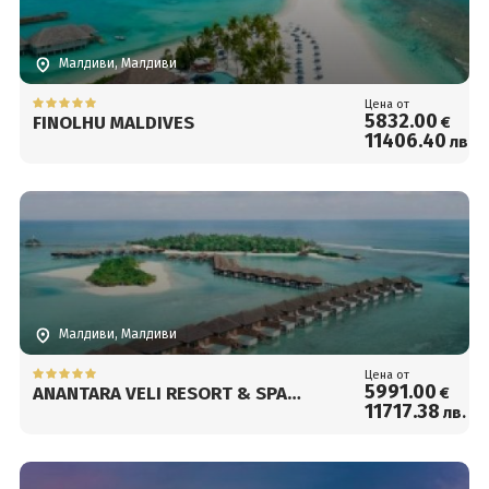
Малдиви, Малдиви
Цена от
5832
.00
FINOLHU MALDIVES
€
11406
.40
лв.
Малдиви, Малдиви
Цена от
5991
.00
ANANTARA VELI RESORT & SPA
€
11717
.38
лв.
MALDIVES