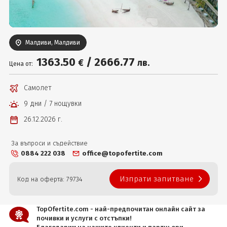
Вход
Малдиви, Малдиви
1363
.50
/
2666
.77
€
лв.
Цена от:
Самолет
9 дни / 7 нощувки
26.12.2026 г.
За въпроси и съдействие
0884 222 038
office@topofertite.com
Изпрати запитване
Код на оферта: 79734
TopOfertite.com - най-предпочитан онлайн сайт за
почивки и услуги с отстъпки!