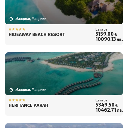
Малдиви, Малдиви
Цена от
5159
.00
HIDEAWAY BEACH RESORT
€
10090
.13
лв.
Малдиви, Малдиви
Цена от
5349
.50
HERITANCE AARAH
€
10462
.71
лв.