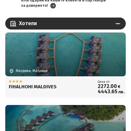
Благодарим на нашите клиенти и партньори
за доверието!
Хотели
Малдиви, Малдиви
Цена от
2272
.00
FIHALHOHI MALDIVES
€
4443
.65
лв.