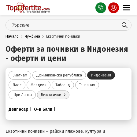
Оферти
Начало
Чужбина
Екзотични почивки
СПА
Оферти за почивки в Индонезия
Планина
- оферти и цени
Море
Виетнам
Доминиканска република
Индонезия
Чужбина
Лаос
Малдиви
Тайланд
Танзания
Празници
Шри Ланка
Виж всички
Турция
Денпасар
|
О-в Бали
|
Гърция
Екзотични почивки – райски плажове, култура и
Услуги