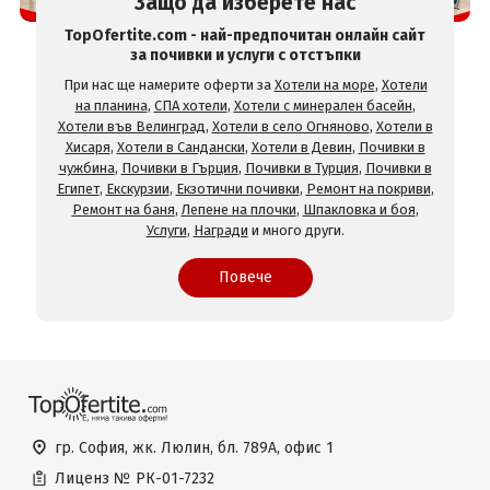
Защо да изберете нас
TopOfertite.com - най-предпочитан онлайн сайт
за почивки и услуги с отстъпки
При нас ще намерите оферти за
Хотели на море
,
Хотели
на планина
,
СПА хотели
,
Хотели с минерален басейн
,
Хотели във Велинград
,
Хотели в село Огняново
,
Хотели в
Хисаря
,
Хотели в Сандански
,
Хотели в Девин
,
Почивки в
чужбина
,
Почивки в Гърция
,
Почивки в Турция
,
Почивки в
Египет
,
Екскурзии
,
Екзотични почивки
,
Ремонт на покриви
,
Ремонт на баня
,
Лепене на плочки
,
Шпакловка и боя
,
Услуги
,
Награди
и много други.
Повече
гр. София, жк. Люлин, бл. 789А, офис 1
Лиценз №
РК-01-7232