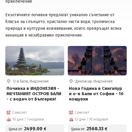
приключения
Екзотичните почивки предлагат уникално съчетание от
Вход
блясък на слънцето, кристално чисти води, тропическа
природа и културни изживявания, които превръщат всяка
ваканция в незабравимо приключение.
О-в Бали, Индонезия
Денпасар, Индонезия
Почивка в ИНДОНЕЗИЯ -
Нова Година в Сингапур
МЕЧТАНИЯТ ОСТРОВ БАЛИ
и о-в Бали от София - 10
- с водач от България!
нощувки
Самолет
Самолет
10 дни / 7 нощувки
13 дни / 10 нощувки
2499
.00
2568
.33
€
€
Цена от:
Цена от: